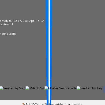
̧a Mah. 93. Sok A Blok Apt. No-2A
i/İstanbul
nofinal.com
T
-Soft
E-Ticaret
Sistemleriyle Hazırlanmıştır.