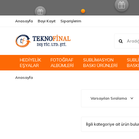
Anasayfa
Bayi Kayıt
Siparişlerim
HEDİYELİK
FOTOĞRAF
SUBLİMASYON
SUBL
EŞYALAR
ALBÜMLERİ
BASKI ÜRÜNLERİ
BASKI
Anasayfa
İlgili kategoriye ait ürün bu