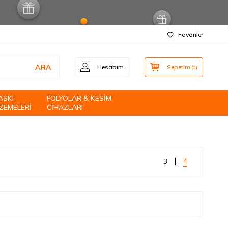
Favoriler
ARA
Hesabım
Sepetim
(
0
)
ASKI
FOLYOLAR & KESİM
ZEMELERİ
CİHAZLARI
4
3