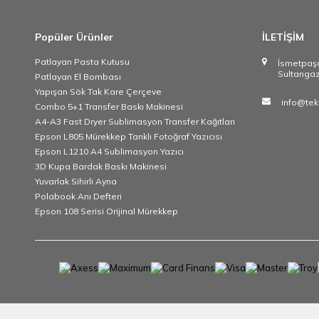
Popüler Ürünler
İLETİŞİM
Patlayan Pasta Kutusu
İsmetpas
Sultangaz
Patlayan El Bombası
Yapışan Sök Tak Kare Çerçeve
info@tek
Combo 5+1 Transfer Baskı Makinesi
A4-A3 Fast Dryer Sublimasyon Transfer Kağıtları
Epson L805 Mürekkep Tanklı Fotoğraf Yazıcısı
Epson L1210 A4 Sublimasyon Yazıcı
3D Kupa Bardak Baskı Makinesi
Yuvarlak Sihirli Ayna
Polabook Anı Defteri
Epson 108 Serisi Orijinal Mürekkep