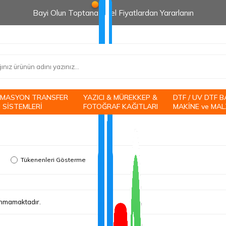
Bayi Olun Toptana Özel Fiyatlardan Yararlanın
İMASYON TRANSFER
YAZICI & MÜREKKEP &
DTF / UV DTF B
 SİSTEMLERİ
FOTOĞRAF KAĞITLARI
MAKİNE ve MAL
Tükenenleri Gösterme
lunmamaktadır.