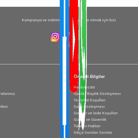
Kampanya ve indirimlerden haberdar olmak için bizi
Takip Edin!
Önemli Bilgiler
Hakkımızda
alarımız
Üyelik / Bayilik Sözleşmesi
Teslimat Koşulları
tleri
Satış Sözleşmesi
Garanti ve İade Koşulları
Gizlilik ve Güvenlik
Tüketici Hakları
Sıkça Sorulan Sorular