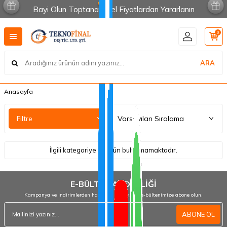
Bayi Olun Toptana Özel Fiyatlardan Yararlanın
0
ARA
Anasayfa
Filtre
İlgili kategoriye ait ürün bulunmamaktadır.
E-BÜLTEN ABONELİĞİ
Kampanya ve indirimlerden haberdar olmak için e-bültenimize abone olun.
ABONE OL