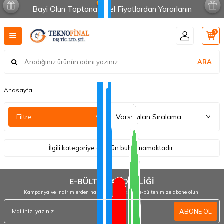
Bayi Olun Toptana Özel Fiyatlardan Yararlanın
0
ARA
Anasayfa
Filtre
İlgili kategoriye ait ürün bulunmamaktadır.
E-BÜLTEN ABONELİĞİ
Kampanya ve indirimlerden haberdar olmak için e-bültenimize abone olun.
ABONE OL