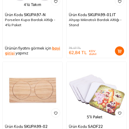
Ürün Kodu
SKUPA97-N
Ürün Kodu
SKUPA99-01.IT
Porselen Kupa Bardak Altlığı -
Ahşap Mıknatıslı Bardak Altlığı -
4'lü Paket
Stand
Ürünün fiyatını görmek için
bayi
76,17
TL
KDV
62,84
TL
girişi
yapınız
dahil
Ürün Kodu
SKUPA99-02
Ürün Kodu
SADF22