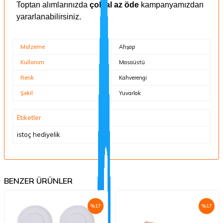
Toptan alımlarınızda
çok al az öde
kampanyamızdan
yararlanabilirsiniz.
Malzeme
Ahşap
Kullanım
Masaüstü
Renk
Kahverengi
Şekil
Yuvarlak
Etiketler
istoç hediyelik
BENZER ÜRÜNLER
%
17
%
17