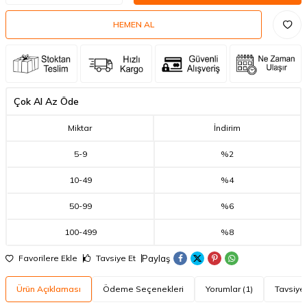
HEMEN AL
Çok Al Az Öde
Miktar
İndirim
5
-
9
%2
10
-
49
%4
50
-
99
%6
100
-
499
%8
Paylaş
Favorilere Ekle
Tavsiye Et
Ürün Açıklaması
Ödeme Seçenekleri
Yorumlar (1)
Tavsiye 