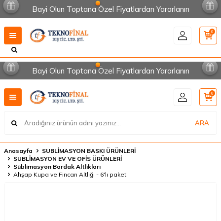
Bayi Olun Toptana Özel Fiyatlardan Yararlanın
0
Bayi Olun Toptana Özel Fiyatlardan Yararlanın
0
ARA
Anasayfa
SUBLİMASYON BASKI ÜRÜNLERİ
SUBLİMASYON EV VE OFİS ÜRÜNLERİ
Süblimasyon Bardak Altlıkları
Ahşap Kupa ve Fincan Altlığı - 6'lı paket