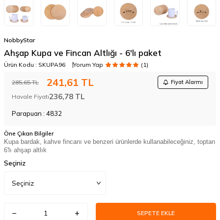
NobbyStar
Ahşap Kupa ve Fincan Altlığı - 6'lı paket
Ürün Kodu :
SKUPA96
Yorum Yap
(1)
241,61
TL
285,65
TL
Fiyat Alarmı
236,78
TL
Havale Fiyatı
Parapuan :
4832
Öne Çıkan Bilgiler
Kupa bardak, kahve fincanı ve benzeri ürünlerde kullanabileceğiniz, toptan
6'lı ahşap altlık
Seçiniz
SEPETE EKLE