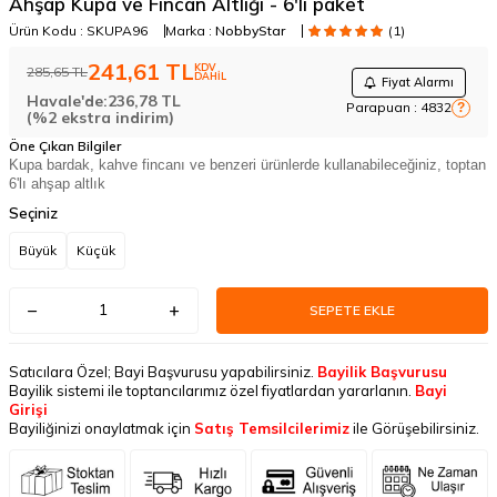
Ahşap Kupa ve Fincan Altlığı - 6'lı paket
Ürün Kodu :
SKUPA96
Marka :
NobbyStar
(1)
241,61
TL
KDV
285,65
TL
DAHİL
Fiyat Alarmı
Havale'de:
236,78
TL
Parapuan :
4832
?
(%2 ekstra indirim)
Öne Çıkan Bilgiler
Kupa bardak, kahve fincanı ve benzeri ürünlerde kullanabileceğiniz, toptan
6'lı ahşap altlık
Seçiniz
Büyük
Küçük
SEPETE EKLE
Satıcılara Özel; Bayi Başvurusu yapabilirsiniz.
Bayilik Başvurusu
Bayilik sistemi ile toptancılarımız özel fiyatlardan yararlanın.
Bayi
Girişi
Bayiliğinizi onaylatmak için
Satış Temsilcilerimiz
ile Görüşebilirsiniz.