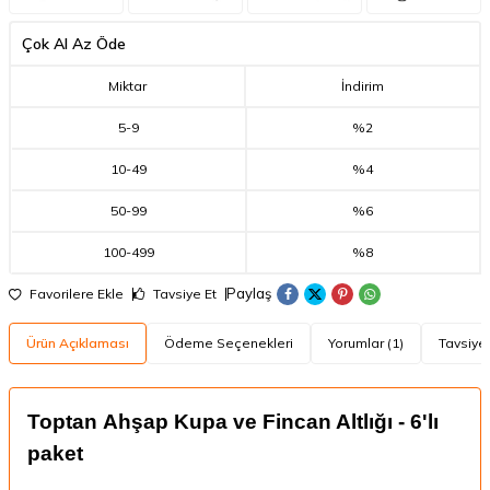
Çok Al Az Öde
Miktar
İndirim
5
-
9
%2
10
-
49
%4
50
-
99
%6
100
-
499
%8
Paylaş
Favorilere Ekle
Tavsiye Et
Ürün Açıklaması
Ödeme Seçenekleri
Yorumlar (1)
Tavsiye 
Toptan Ahşap Kupa ve Fincan Altlığı - 6'lı
paket