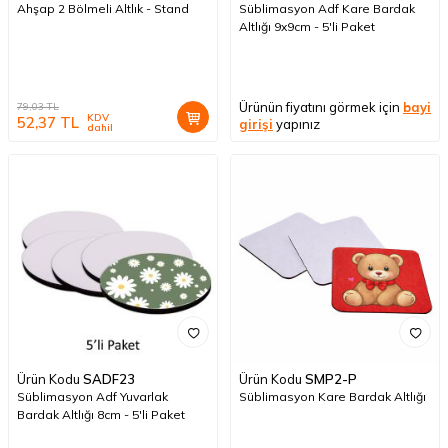
Ahşap 2 Bölmeli Altlık - Stand
Süblimasyon Adf Kare Bardak
Altlığı 9x9cm - 5'li Paket
Ürünün fiyatını görmek için
bayi
79,03
TL
KDV
52,37
TL
girişi
yapınız
dahil
Ürün Kodu
SADF23
Ürün Kodu
SMP2-P
Süblimasyon Adf Yuvarlak
Süblimasyon Kare Bardak Altlığı
Bardak Altlığı 8cm - 5'li Paket