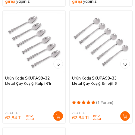
girişi
yapınız
girişi
yapınız
Ürün Kodu
SKUPA99-32
Ürün Kodu
SKUPA99-33
Metal Çay Kaşığı Kalpli 6'lı
Metal Çay Kaşığı Emojili 6'lı
(1 Yorum)
71,41
TL
71,41
TL
KDV
KDV
62,84
TL
62,84
TL
dahil
dahil