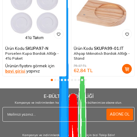
Ürün Kodu
SKUPA97-N
Ürün Kodu
SKUPA99-01.IT
Porselen Kupa Bardak Altlığı -
Ahşap Mıknatıslı Bardak Altlığı -
4'lü Paket
Stand
Ürünün fiyatını görmek için
76,17
TL
62,84
TL
bayi girişi
yapınız
E-BÜLTEN ABONELİĞİ
Kampanya ve indirimlerden haberdar olmak için e-bültenimize abone olun.
ABONE OL
Kampanya ve indirimlerden haberdar olmak için bizi Takip Edin!