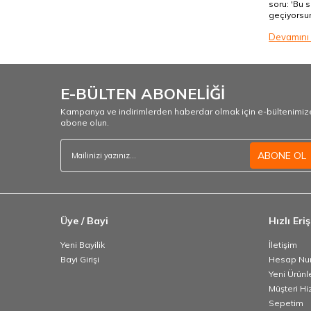
soru: 'Bu 
geçiyorsun
üzülmeyin,
Devamını
baba hediy
E-BÜLTEN ABONELİĞİ
Kampanya ve indirimlerden haberdar olmak için e-bültenimiz
abone olun.
ABONE OL
Üye / Bayi
Hızlı Eri
Yeni Bayilik
İletişim
Bayi Girişi
Hesap Nu
Yeni Ürünl
Müşteri Hi
Sepetim