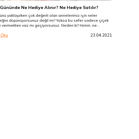
Gününde Ne Hediye Alınır? Ne Hediye Satılır?
nü yaklaşırken çok değerli olan annelerimiz için neler
ceğini düşünüyorsunuz değil mi? Yoksa bu sefer sadece çiçek
e vermekten vaz mı geçiyorsunuz. Neden ki? Hımm, ne
a karar veremediniz mi? Öyleyle hiç üzülmeyin... Sizler için
 Oku
23.04.2021
n güzel önerilerle geldik. Tüm anneleri mutlu
birinden güzel hediye çeşitlerini ve hediye fikirlerini bu blog
..