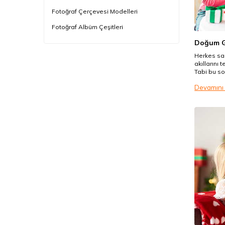
Fotoğraf Çerçevesi Modelleri
Fotoğraf Albüm Çeşitleri
Doğum Gü
Özel Günler Hediyeleri
Herkes sab
Neden Kişiye Özel Hediye?
akıllarını 
Tabi bu so
Neden Teknofinal?
satıcıları
Devamını
olarak şek
Elektrostatik Akıllı Not Kağıtları
blog yazıs