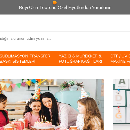
Bayi Olun Toptana Özel Fiyatlardan Yararlanın
SUBLİMASYON TRANSFER
YAZICI & MÜREKKEP &
DTF / UV 
BASKI SİSTEMLERİ
FOTOĞRAF KAĞITLARI
MAKİNE v