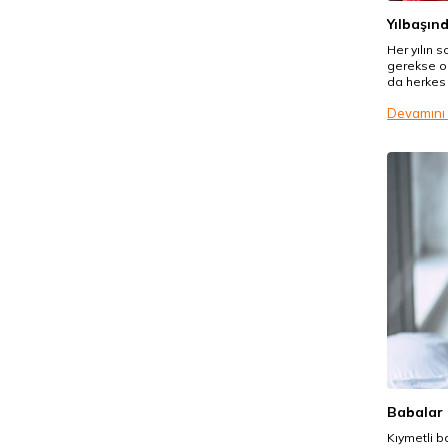
Yılbaşınd
Her yılın 
gerekse ok
da herkes 
Durum buyk
Devamını
daha çok t
olmak açıs
Babalar 
Kıymetli b