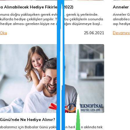
a Alınabilecek Hediye Fikirleri (2022)
Anneler 
sonuna doğru yaklaşırken gerek evlerde, gerek iş yerlerinde,
Anneler Gü
ullarda hediye çekilişleri yapılır. Tabii bu çekilişlerin sonunda
alınabile
hediye alması gereken kişiye ne alacağını düşünmeye başlar.
aıp hediy
en hediye satıcılarının merak ettiği şey de hangi ürünlerin
alacağınız
 Oku
25.06.2021
Devamını
ercih edilecek olduğudur. Bizler de bu iki tarafa da yardımcı
birbirinde
ından yıl başı hediyelerini derledik.
edecek bir
yazısında.
Günü'nde Ne Hediye Alınır?
abalarımız için Babalar Günü yaklaşırken herkesin aklında tek