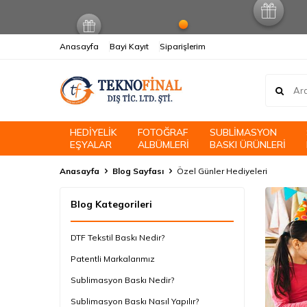
Anasayfa
Bayi Kayıt
Siparişlerim
HEDİYELİK
FOTOĞRAF
SUBLİMASYON
EŞYALAR
ALBÜMLERİ
BASKI ÜRÜNLERİ
Anasayfa
Blog Sayfası
Özel Günler Hediyeleri
Blog Kategorileri
DTF Tekstil Baskı Nedir?
Patentli Markalarımız
Sublimasyon Baskı Nedir?
Sublimasyon Baskı Nasıl Yapılır?