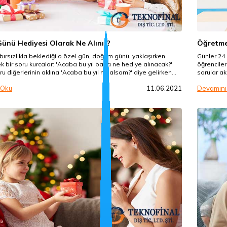
nü Hediyesi Olarak Ne Alınır?
Öğretme
ırsızlıkla beklediği o özel gün, doğum günü, yaklaşırken
Günler 24
tek bir soru kurcalar: 'Acaba bu yıl bana ne hediye alınacak?'
öğrenciler
ru diğerlerinin aklına 'Acaba bu yıl ne alsam?' diye gelirken
sorular ak
n aklında da 'Doğum günlerinde en çok hangi hediyelik satılır?'
alacağını 
 Oku
11.06.2021
Devamını
illeniyor. Biz de sizlere güzel öneriler sunmak açısından bu
düşünüp o
ını oluşturalım dedik, keyifli okumalar dileriz.
hediyelikl