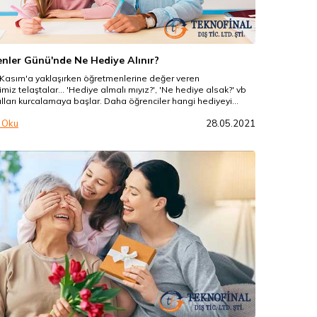
nler Günü'nde Ne Hediye Alınır?
 Kasım'a yaklaşırken öğretmenlerine değer veren
imiz telaştalar... 'Hediye almalı mıyız?', 'Ne hediye alsak?' vb
ılları kurcalamaya başlar. Daha öğrenciler hangi hediyeyi
bilemezken satıcılar da hangi ürünlerin satılabileceğini
 Oku
28.05.2021
na göre stoklarını yenilemeye başlarlar. Peki ama hangi
er öğretmenler gününde sıkça tercih edilir?