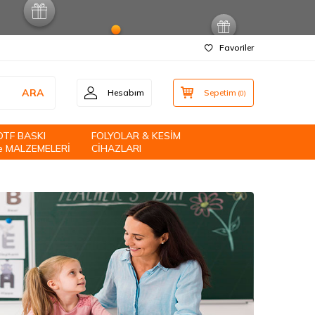
Favoriler
ARA
Hesabım
Sepetim
(
0
)
DTF BASKI
FOLYOLAR & KESİM
e MALZEMELERİ
CİHAZLARI