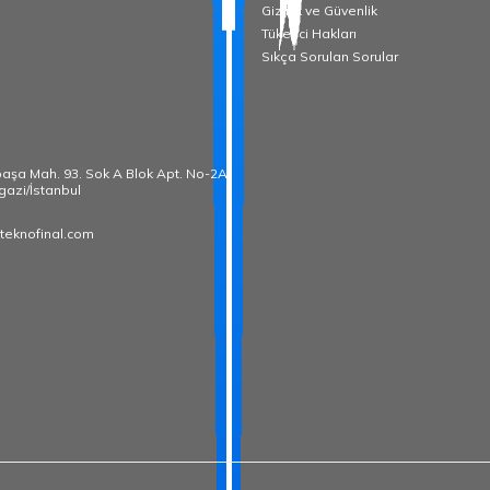
Gizlilik ve Güvenlik
Tüketici Hakları
Sıkça Sorulan Sorular
paşa Mah. 93. Sok A Blok Apt. No-2A
gazi/İstanbul
teknofinal.com