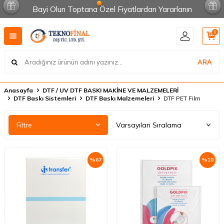
Bayi Olun Toptana Özel Fiyatlardan Yararlanın
0
ARA
Anasayfa
DTF / UV DTF BASKI MAKİNE VE MALZEMELERİ
DTF Baskı Sistemleri
DTF Baskı Malzemeleri
DTF PET Film
Filtre
%
67
%
10