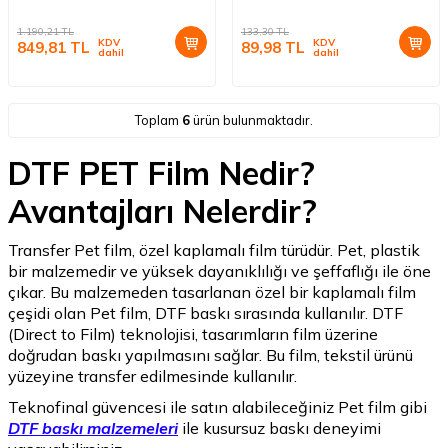
1.190,21
TL
133,30
TL
KDV
KDV
849,81
TL
89,98
TL
dahil
dahil
Toplam
6
ürün bulunmaktadır.
DTF PET Film Nedir?
Avantajları Nelerdir?
Transfer Pet film, özel kaplamalı film türüdür. Pet, plastik
bir malzemedir ve yüksek dayanıklılığı ve şeffaflığı ile öne
çıkar. Bu malzemeden tasarlanan özel bir kaplamalı film
çeşidi olan Pet film, DTF baskı sırasında kullanılır. DTF
(Direct to Film) teknolojisi, tasarımların film üzerine
doğrudan baskı yapılmasını sağlar. Bu film, tekstil ürünü
yüzeyine transfer edilmesinde kullanılır.
Teknofinal güvencesi ile satın alabileceğiniz Pet film gibi
DTF baskı malzemeleri
ile kusursuz baskı deneyimi