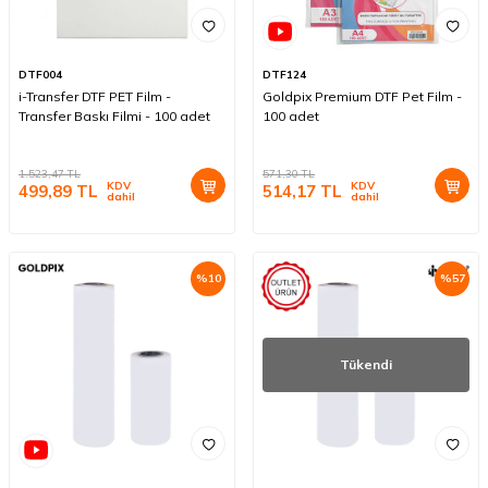
DTF004
DTF124
i-Transfer DTF PET Film -
Goldpix Premium DTF Pet Film -
Transfer Baskı Filmi - 100 adet
100 adet
1.523,47
TL
571,30
TL
KDV
KDV
499,89
TL
514,17
TL
dahil
dahil
%
10
%
57
Tükendi