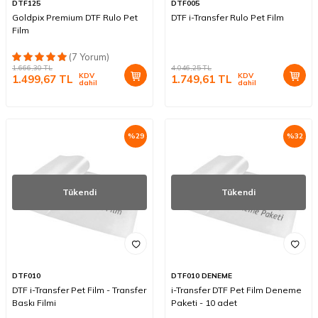
DTF125
DTF005
Goldpix Premium DTF Rulo Pet
DTF i-Transfer Rulo Pet Film
Film
(7 Yorum)
1.666,30
TL
4.046,25
TL
KDV
KDV
1.499,67
TL
1.749,61
TL
dahil
dahil
%
29
%
32
Tükendi
Tükendi
DTF010
DTF010 DENEME
DTF i-Transfer Pet Film - Transfer
i-Transfer DTF Pet Film Deneme
Baskı Filmi
Paketi - 10 adet