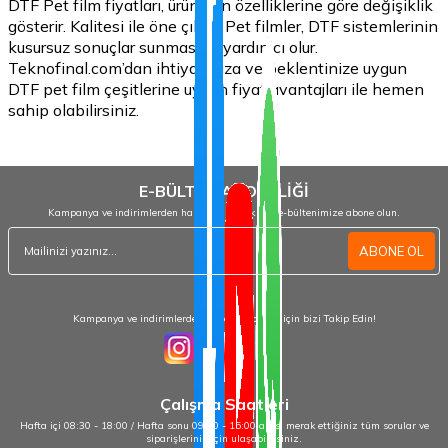
DTF Pet film fiyatları, ürünlerin özelliklerine göre değişiklik
gösterir. Kalitesi ile öne çıkan Pet filmler, DTF sistemlerinin
kusursuz sonuçlar sunmasına yardımcı olur.
Teknofinal.com’dan ihtiyacınıza ve beklentinize uygun
DTF pet film çeşitlerine uygun fiyat avantajları ile hemen
sahip olabilirsiniz.
E-BÜLTEN ABONELİĞİ
Kampanya ve indirimlerden haberdar olmak için e-bültenimize abone olun.
ABONE OL
Kampanya ve indirimlerden haberdar olmak için bizi Takip Edin!
Çalışma Saatleri
Hafta içi 08:30 - 18:00 / Hafta sonu 09:00 - 15:00 arası merak ettiğiniz tüm sorular ve
siparişleriniz için ulaşabilirsiniz.