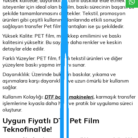
Yüksek kalitede, dayanıklı ve canlı baskılar elde etmek
isteyenler için ideal olan bu film, baskı sürecinin başarılı bir
şekilde tamamlanmasını destekler. Tekstil, promosyon
ürünleri gibi çeşitli kullanım alanlarında etkili sonuçlar
sağlayan transfer Pet film avantajları ise şu şekildedir.
Yüksek Kalite: PET film, mürekkep emilimini ve baskı
kalitesini yükseltir. Bu sayede daha renkler ve keskin
detaylar elde edilir.
Farklı Yüzeyler: PET film, farklı tekstil ürünleri ve diğer
yüzeylere baskı yapma imkanı sunar.
Dayanıklılık: Üzerinde bulunan baskılar, yıkama ve
aşınmalara karşı dayanıklıdır ve uzun ömürlü bir kullanım
sağlar.
Kullanım Kolaylığı:
DTF baskı makineleri
,
karmaşık transfer
işlemlerine kıyasla daha hızlı ve pratik bir uygulama süreci
oluşturur.
Uygun Fiyatlı DTF Pet Film
Teknofinal’de!