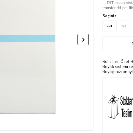
DTF baskı sist
transfer dtf pet fi
Seçiniz
A4
A3
Satıcılara Özel; 
Bayilik sistemi i
Bayiliğinizi onay