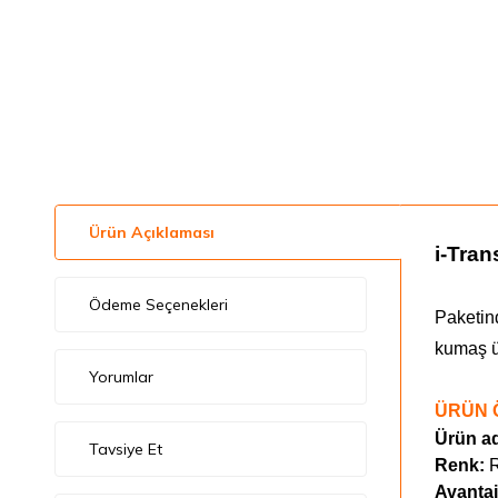
Ürün Açıklaması
i-Tran
Ödeme Seçenekleri
Paketind
kumaş ü
Yorumlar
ÜRÜN 
Ürün ad
Tavsiye Et
Renk:
R
Avantaj