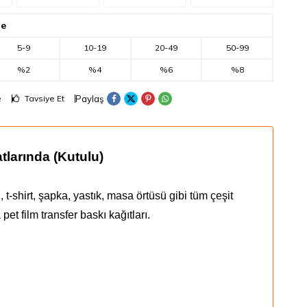
de
5
-
9
10
-
19
20
-
49
50
-
99
%2
%4
%6
%8
Paylaş
e
Tavsiye Et
tlarında (Kutulu)
t-shirt, şapka, yastık, masa örtüsü gibi tüm çeşit
pet film transfer baskı kağıtları.