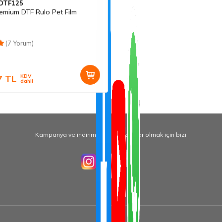
DTF125
emium DTF Rulo Pet Film
(7 Yorum)
7
TL
KDV
dahil
Kampanya ve indirimlerden haberdar olmak için bizi
Takip Edin!