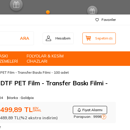
Favoriler
ARA
Hesabım
Sepetim
(
0
)
ASKI
FOLYOLAR & KESİM
ZEMELERİ
CİHAZLARI
 PET Film - Transfer Baskı Filmi - 100 adet
 DTF PET Film - Transfer Baskı Filmi -
04
Marka :
Goldpix
499,89
TL
KDV
L
Fiyat Alarmı
DAHİL
Parapuan :
9998
?
:
489,89
TL
(%2 ekstra indirim)
r