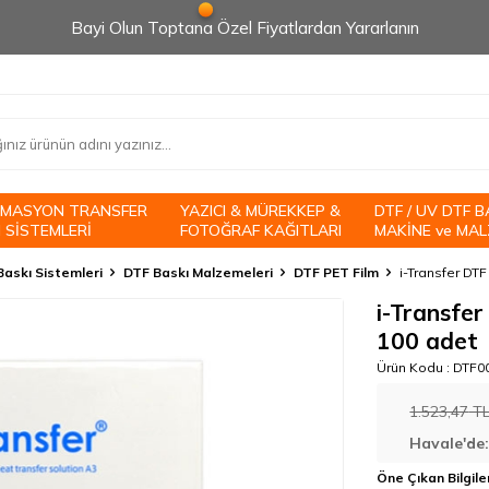
Bayi Olun Toptana Özel Fiyatlardan Yararlanın
İMASYON TRANSFER
YAZICI & MÜREKKEP &
DTF / UV DTF B
 SİSTEMLERİ
FOTOĞRAF KAĞITLARI
MAKİNE ve MAL
askı Sistemleri
DTF Baskı Malzemeleri
DTF PET Film
i-Transfer DTF
i-Transfer
100 adet
Ürün Kodu :
DTF0
1.523,47
T
Havale'de
Öne Çıkan Bilgile