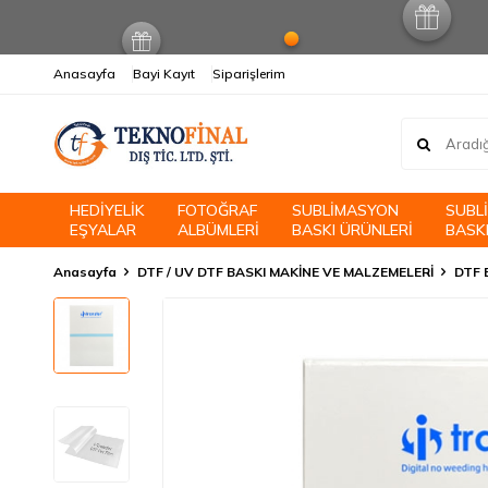
Anasayfa
Bayi Kayıt
Siparişlerim
HEDİYELİK
FOTOĞRAF
SUBLİMASYON
SUBL
EŞYALAR
ALBÜMLERİ
BASKI ÜRÜNLERİ
BASKI
Anasayfa
DTF / UV DTF BASKI MAKİNE VE MALZEMELERİ
DTF B