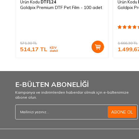
Ürün Kodu
DTF124
Ürün Kodu
Goldpix Premium DTF Pet Film - 100 adet
Goldpix Pr
571,30
TL
1.666,30
TL
514,17
TL
KDV
1.499,6
dahil
E-BÜLTEN ABONELİĞİ
Kampanya ve indirimlerden haberdar olmak için e-bültenimize
abone olun.
ABONE OL