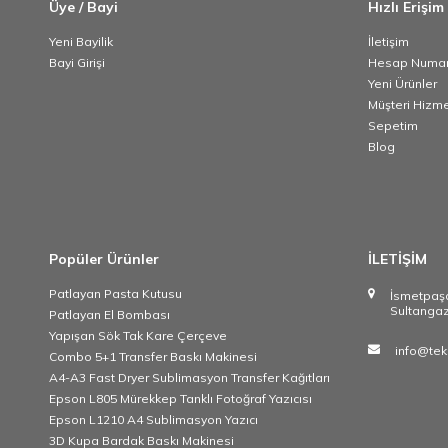
Üye / Bayi
Hızlı Erişim
Yeni Bayilik
İletişim
Bayi Girişi
Hesap Numar
Yeni Ürünler
Müşteri Hizme
Sepetim
Blog
Popüler Ürünler
İLETİŞİM
Patlayan Pasta Kutusu
İsmetpas
Sultangaz
Patlayan El Bombası
Yapışan Sök Tak Kare Çerçeve
info@tek
Combo 5+1 Transfer Baskı Makinesi
A4-A3 Fast Dryer Sublimasyon Transfer Kağıtları
Epson L805 Mürekkep Tanklı Fotoğraf Yazıcısı
Epson L1210 A4 Sublimasyon Yazıcı
3D Kupa Bardak Baskı Makinesi