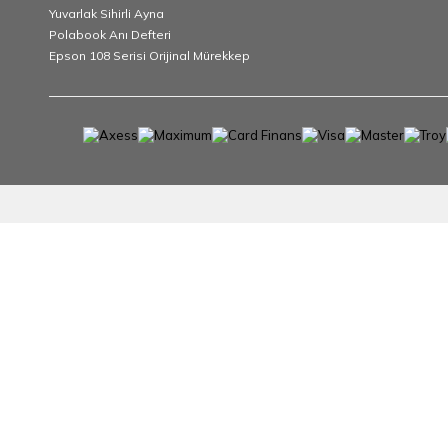
Yuvarlak Sihirli Ayna
Polabook Anı Defteri
Epson 108 Serisi Orijinal Mürekkep