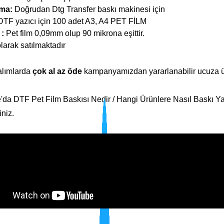
ama:
Doğrudan Dtg Transfer baskı makinesi için
DTF yazıcı için 100 adet A3, A4 PET FİLM
 :
Pet film 0,09mm olup 90 mikrona eşittir.
larak satılmaktadır
alımlarda
çok al az öde
kampanyamızdan yararlanabilir ucuza ürü
da DTF Pet Film Baskısı Nedir / Hangi Ürünlere Nasıl Baskı Yapıl
iniz.