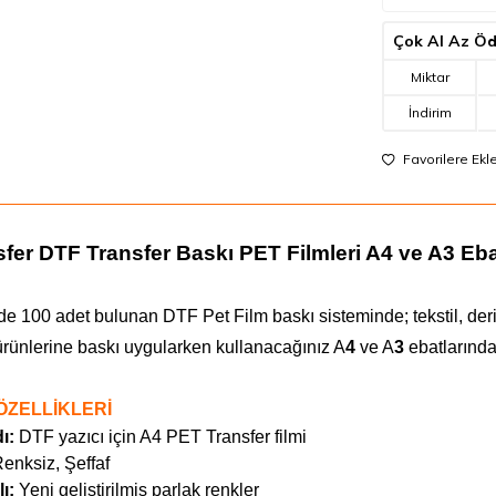
Çok Al Az Ö
Miktar
İndirim
Favorilere Ekl
sfer DTF Transfer Baskı PET Filmleri A4 ve A3 Eba
e 100 adet bulunan DTF Pet Film baskı sisteminde; tekstil, deri, 
rünlerine baskı uygularken kullanacağınız A
4
ve A
3
ebatlarında 
ÖZELLİKLERİ
ı:
DTF yazıcı için A4 PET Transfer filmi
enksiz, Şeffaf
lı:
Yeni geliştirilmiş p
arlak renkler