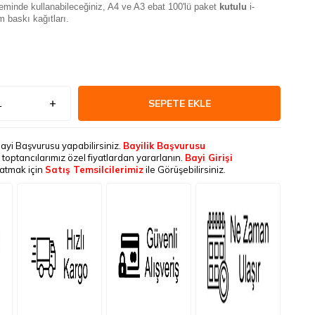
eminde kullanabileceğiniz, A4 ve A3 ebat 100'lü paket
kutulu
i-
lm baskı kağıtları.
SEPETE EKLE
Bayi Başvurusu yapabilirsiniz.
Bayilik Başvurusu
le toptancılarımız özel fiyatlardan yararlanın.
Bayi Girişi
latmak için
Satış Temsilcilerimiz
ile Görüşebilirsiniz.