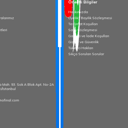
Önemli Bilgiler
Hakkımızda
alarımız
Üyelik / Bayilik Sözleşmesi
Teslimat Koşulları
tleri
Satış Sözleşmesi
Garanti ve İade Koşulları
Gizlilik ve Güvenlik
Tüketici Hakları
Sıkça Sorulan Sorular
̧a Mah. 93. Sok A Blok Apt. No-2A
i/İstanbul
nofinal.com