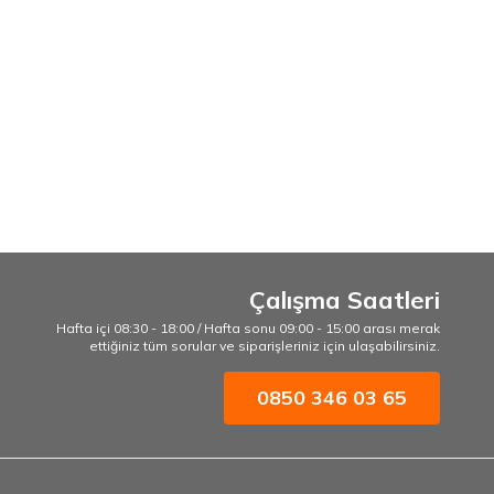
Çalışma Saatleri
Hafta içi 08:30 - 18:00 / Hafta sonu 09:00 - 15:00 arası merak
ettiğiniz tüm sorular ve siparişleriniz için ulaşabilirsiniz.
0850 346 03 65