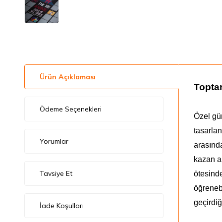
Ürün Açıklaması
Toptan
Ödeme Seçenekleri
Özel gün
tasarlan
Yorumlar
arasında
kazan a
Tavsiye Et
ötesinde
öğrenebi
geçirdiğ
İade Koşulları