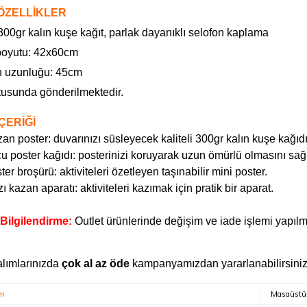
ÖZELLİKLER
 300gr kalın kuşe kağıt, parlak dayanıklı selofon kaplama
boyutu: 42x60cm
 uzunluğu: 45cm
tusunda gönderilmektedir.
ÇERİĞİ
an poster: duvarınızı süsleyecek kaliteli 300gr kalın kuşe kağıd
u poster kağıdı: posterinizi koruyarak uzun ömürlü olmasını sağl
ter broşürü: aktiviteleri özetleyen taşınabilir mini poster.
ı kazan aparatı: aktiviteleri kazımak için pratik bir aparat.
Bilgilendirme:
Outlet ürünlerinde değişim ve iade işlemi yapıl
alımlarınızda
çok al az öde
kampanyamızdan yararlanabilirsiniz
ım
Masaüstü