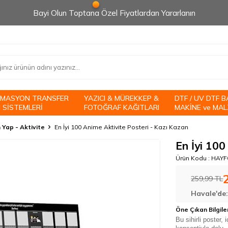
Bayi Olun Toptana Özel Fiyatlardan Yararlanın
İMASYON TRANSFER
YAZICI & MÜREKKEP &
DTF / UV DTF B
 SİSTEMLERİ
FOTOĞRAF KAĞITLARI
MAKİNE ve MAL
 Yap - Aktivite
En İyi 100 Anime Aktivite Posteri - Kazı Kazan
En İyi 100
Ürün Kodu :
HAYF
259,99
TL
Havale'de
Öne Çıkan Bilgile
Bu sihirli poster