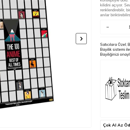
konseptiyle dolu.
kilidini açıyor. Se
renklendirebilir, 
anılar biriktirebilir
Satıcılara Özel; 
Bayilik sistemi i
Bayiliğinizi onay
Çok Al Az Ö