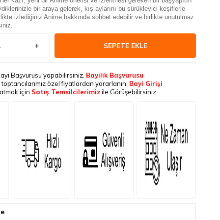
 Her kazı, yeni bir Anime önerisi ve izlenmesi gereken bir başyapıtın
vdiklerinizle bir araya gelerek, kış aylarını bu sürükleyici keşiflerle
birlikte izlediğiniz Anime hakkında sohbet edebilir ve birlikte unutulmaz
siniz.
SEPETE EKLE
Bayi Başvurusu yapabilirsiniz.
Bayilik Başvurusu
le toptancılarımız özel fiyatlardan yararlanın.
Bayi Girişi
latmak için
Satış Temsilcilerimiz
ile Görüşebilirsiniz.
de