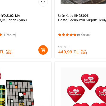
HYOU102-MA
Ürün Kodu
HNBS006
 Çivi Sanat Oyunu
Pasta Görünümlü Sürpriz Hedi
(1 Yorum)
(9 Yorum)
599,99
TL
TL
KDV
449,99
TL
KDV
dahil
dahil