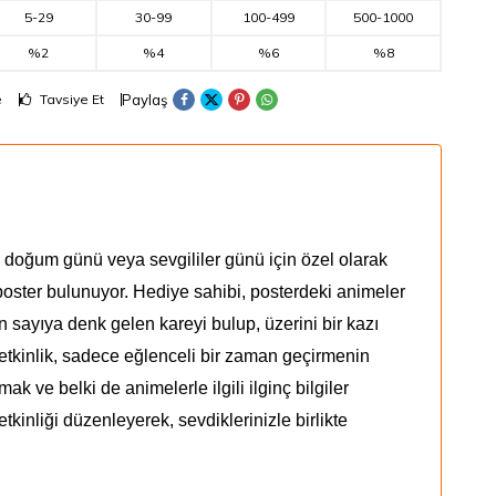
5
-
29
30
-
99
100
-
499
500
-
1000
%2
%4
%6
%8
Paylaş
e
Tavsiye Et
, doğum günü veya sevgililer günü için özel olarak
 poster bulunuyor. Hediye sahibi, posterdeki animeler
en sayıya denk gelen kareyi bulup, üzerini bir
kazı
etkinlik, sadece eğlenceli bir zaman geçirmenin
 ve belki de animelerle ilgili ilginç bilgiler
kinliği düzenleyerek, sevdiklerinizle birlikte