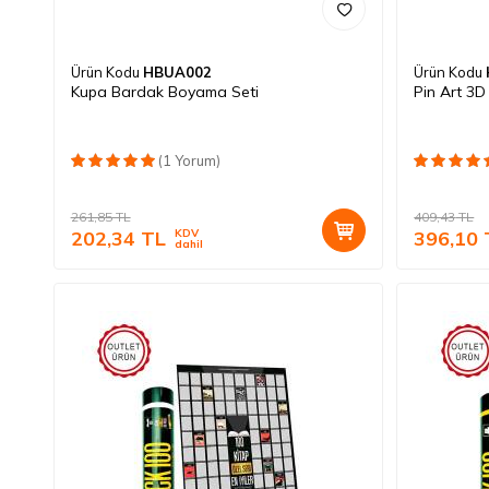
Ürün Kodu
HBUA002
Ürün Kodu
Kupa Bardak Boyama Seti
Pin Art 3D
(1 Yorum)
261,85
TL
409,43
TL
202,34
TL
KDV
396,10
dahil