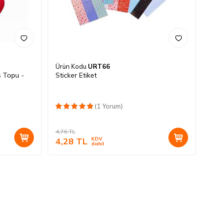
Ürün Kodu
URT66
s Topu -
Sticker Etiket
(1 Yorum)
4,76
TL
4,28
TL
KDV
dahil