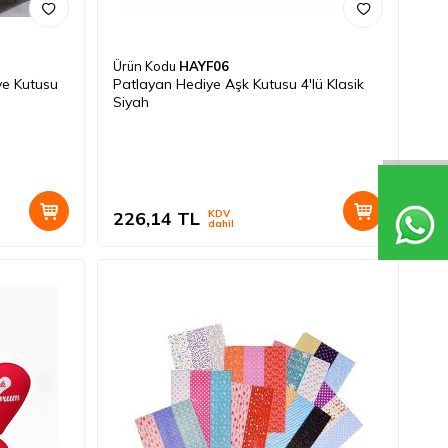
Ürün Kodu
HAYF06
ye Kutusu
Patlayan Hediye Aşk Kutusu 4'lü Klasik
Siyah
226,14
TL
KDV
dahil