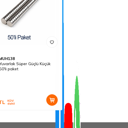
MUH138
uvarlak Süper Güçlü Küçük
50'li paket
TL
KDV
dahil