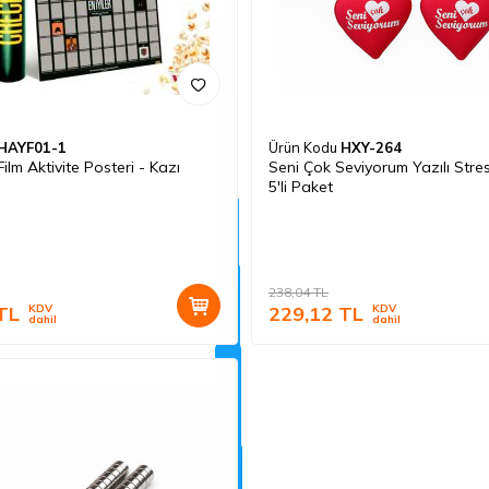
HAYF01-1
Ürün Kodu
HXY-264
Film Aktivite Posteri - Kazı
Seni Çok Seviyorum Yazılı Stre
5'li Paket
238,04
TL
TL
KDV
229,12
TL
KDV
dahil
dahil