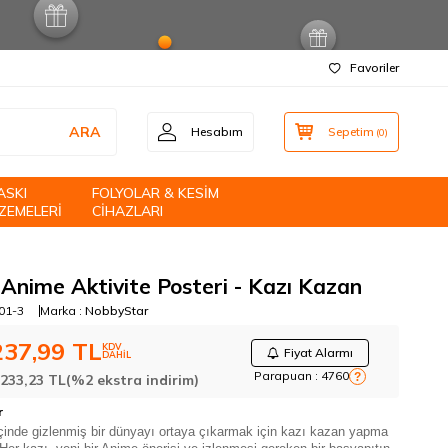
Favoriler
ARA
Hesabım
Sepetim
(
0
)
ASKI
FOLYOLAR & KESİM
ZEMELERİ
CİHAZLARI
 Anime Aktivite Posteri - Kazı Kazan
01-3
Marka :
NobbyStar
237,99
TL
KDV
Fiyat Alarmı
DAHİL
Parapuan :
4760
?
:
233,23
TL
(%2 ekstra indirim)
r
, içinde gizlenmiş bir dünyayı ortaya çıkarmak için kazı kazan yapma