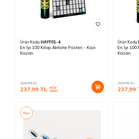
Ürün Kodu
HAYF01-4
Ürün Kodu
En İyi 100 Kitap Aktivite Posteri - Kazı
En İyi 100 
Kazan
Kazan
259,99
TL
259,99
TL
237,99
TL
KDV
237,99
dahil
Yeni