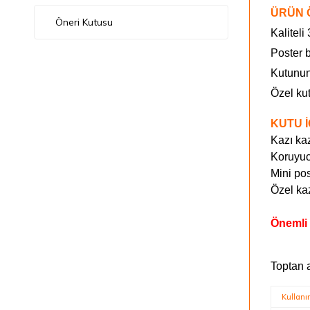
ÜRÜN 
Öneri Kutusu
Kaliteli
Poster 
Kutunun
Özel ku
KUTU İ
Kazı kaz
Koruyuc
Mini pos
Özel kaz
Önemli 
Toptan 
Kullan