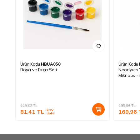
Ürün Kodu
HBUA050
Ürün Kodu
Boya ve Fırça Seti
Neodyum Y
Mıknatıs - 
119,02
TL
199,96
TL
81,41
TL
KDV
169,96
dahil