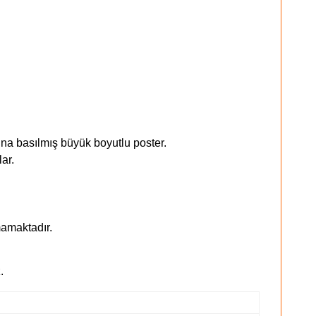
ına basılmış büyük boyutlu poster.
ar.
mamaktadır.
.