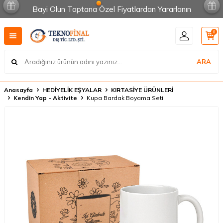
Bayi Olun Toptana Özel Fiyatlardan Yararlanın
0
ARA
Anasayfa
HEDİYELİK EŞYALAR
KIRTASİYE ÜRÜNLERİ
Kendin Yap - Aktivite
Kupa Bardak Boyama Seti