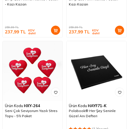
- Kazı Kazan
Kazı Kazan
259,99
TL
259,99
TL
KDV
KDV
237,99
TL
237,99
TL
dahil
dahil
Ürün Kodu
HXY-264
Ürün Kodu
HAYF71-K
Seni Çok Seviyorum Yazılı Stres
Polabook® Her Şey Seninle
Topu - 5'li Paket
Güzel Anı Defteri
(1 Yorum)