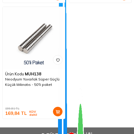
Ürün Kodu
MUH138
Neodyum Yuvarlak Süper Güçlü
Küçük Mıknatıs - 50'li paket
199,81
TL
KDV
169,84
TL
dahil