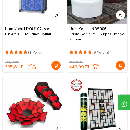
Ürün Kodu
HYOU102-MA
Ürün Kodu
HNBS006
Pin Art 3D Çivi Sanat Oyunu
Pasta Görünümlü Sürpriz Hediye
Kutusu
(1 Yorum)
(9 Yorum)
409,13
TL
599,99
TL
KDV
KDV
395,81
TL
449,99
TL
dahil
dahil