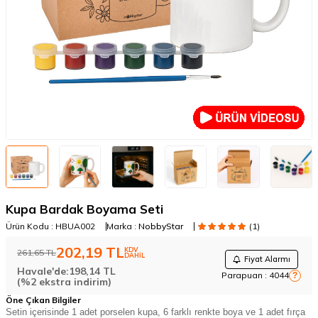
Kupa Bardak Boyama Seti
Ürün Kodu :
HBUA002
Marka :
NobbyStar
(1)
202,19
TL
KDV
261,65
TL
DAHİL
Fiyat Alarmı
Havale'de:
198,14
TL
Parapuan :
4044
?
(%2 ekstra indirim)
Öne Çıkan Bilgiler
Setin içerisinde 1 adet porselen kupa, 6 farklı renkte boya ve 1 adet fırça