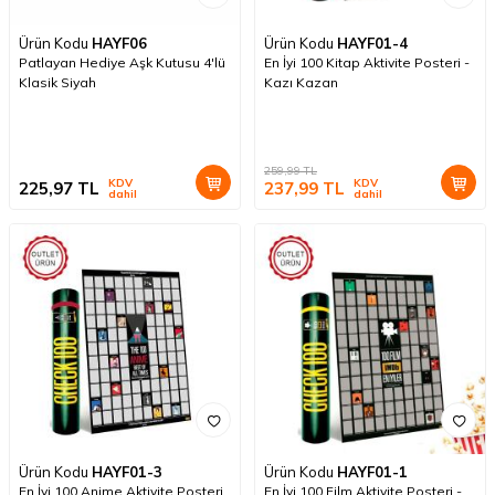
Ürün Kodu
HAYF06
Ürün Kodu
HAYF01-4
Patlayan Hediye Aşk Kutusu 4'lü
En İyi 100 Kitap Aktivite Posteri -
Klasik Siyah
Kazı Kazan
259,99
TL
KDV
KDV
225,97
TL
237,99
TL
dahil
dahil
Ürün Kodu
HAYF01-3
Ürün Kodu
HAYF01-1
En İyi 100 Anime Aktivite Posteri
En İyi 100 Film Aktivite Posteri -