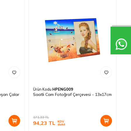
Ürün Kodu
HPENG009
avşan Çalar
Saatli Cam Fotoğraf Çerçevesi - 13x17cm
171,33
TL
94,23
TL
KDV
dahil