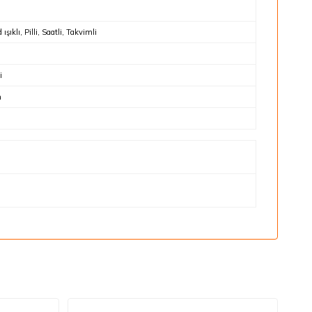
 ışıklı, Pilli, Saatli, Takvimli
i
n