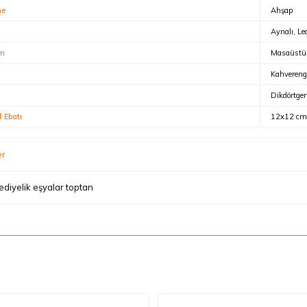
me
Ahşap
Aynalı, Led
ım
Masaüstü
Kahvereng
Dikdörtge
f Ebatı
12x12 cm
er
ediyelik eşyalar toptan