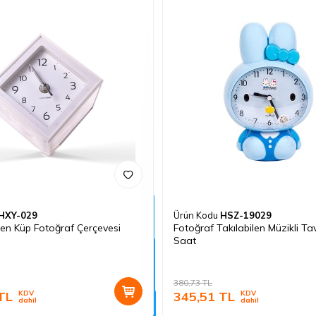
HXY-029
Ürün Kodu
HSZ-19029
en Küp Fotoğraf Çerçevesi
Fotoğraf Takılabilen Müzikli T
Saat
380,73
TL
TL
KDV
345,51
TL
KDV
dahil
dahil