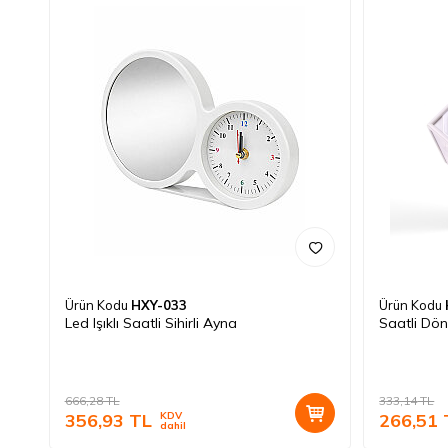
Ürün Kodu
HXY-033
Ürün Kodu
Led Işıklı Saatli Sihirli Ayna
Saatli Dön
666,28
TL
333,14
TL
356,93
TL
KDV
266,51
dahil