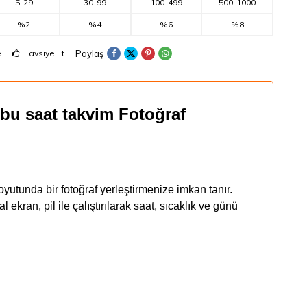
5
-
29
30
-
99
100
-
499
500
-
1000
%2
%4
%6
%8
Paylaş
e
Tavsiye Et
mbu saat takvim Fotoğraf
utunda bir fotoğraf yerleştirmenize imkan tanır.
 ekran, pil ile çalıştırılarak saat, sıcaklık ve günü