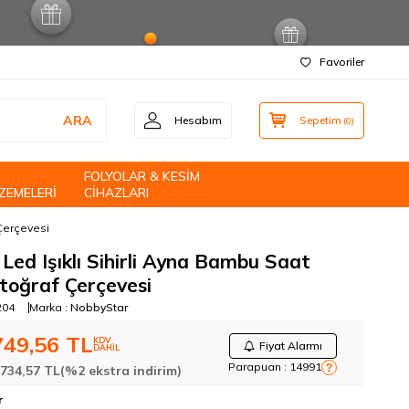
Favoriler
ARA
Hesabım
Sepetim
(
0
)
FOLYOLAR & KESİM
ZEMELERİ
CİHAZLARI
 Çerçevesi
 Led Işıklı Sihirli Ayna Bambu Saat
toğraf Çerçevesi
204
Marka :
NobbyStar
749,56
TL
KDV
Fiyat Alarmı
DAHİL
Parapuan :
14991
?
:
734,57
TL
(%2 ekstra indirim)
r