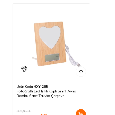
Ürün Kodu
HXY-205
Fotoğraflı Led Işıklı Kapli Sihirli Ayna
Bambu Saat Takvim Çerçeve
809,05
TL
KDV