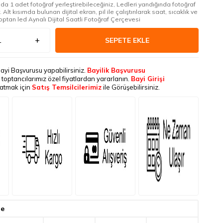
a 1 adet fotoğraf yerleştirebileceğiniz, Ledleri yandığında fotoğraf
 Alt kısımda bulunan dijital ekran, pil ile çalıştırılarak saat, sıcaklık ve
optan led Aynalı Dijital Saatli Fotoğraf Çerçevesi
SEPETE EKLE
Bayi Başvurusu yapabilirsiniz.
Bayilik Başvurusu
le toptancılarımız özel fiyatlardan yararlanın.
Bayi Girişi
latmak için
Satış Temsilcilerimiz
ile Görüşebilirsiniz.
de