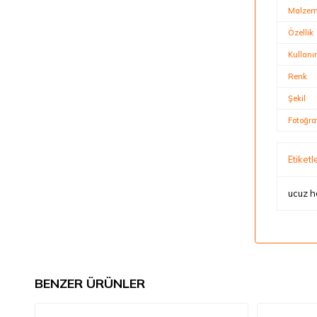
Malze
Özellik
Kullan
Renk
Şekil
Fotoğra
Etiketl
ucuz h
BENZER ÜRÜNLER