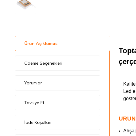
Ürün Açıklaması
Topt
çerç
Ödeme Seçenekleri
Yorumlar
Kalit
Ledler
göster
Tavsiye Et
ÜRÜN
İade Koşulları
Ahşap