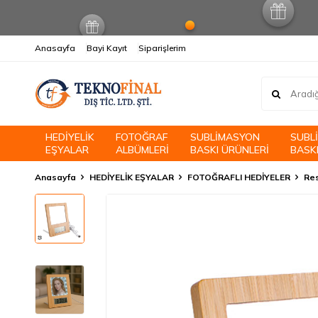
Anasayfa
Bayi Kayıt
Siparişlerim
HEDİYELİK
FOTOĞRAF
SUBLİMASYON
SUBL
EŞYALAR
ALBÜMLERİ
BASKI ÜRÜNLERİ
BASKI
Anasayfa
HEDİYELİK EŞYALAR
FOTOĞRAFLI HEDİYELER
Res