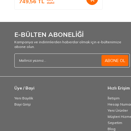
749,56
TL
dahil
E-BÜLTEN ABONELİĞİ
Kampanya ve indirimlerden haberdar olmak için e-bültenimize
abone olun.
ABONE OL
Üye / Bayi
Hızlı Erişim
Yeni Bayilik
İletişim
Bayi Girişi
Hesap Numar
Yeni Ürünler
Müşteri Hizme
Sepetim
Blog