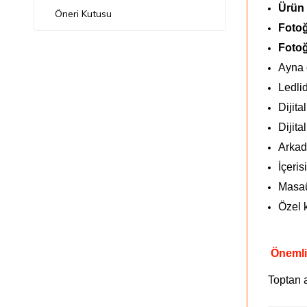
Ürün 
Öneri Kutusu
Fotoğ
Fotoğ
Ayna o
Ledlid
Dijita
Dijita
Arkad
İçeris
Masaü
Özel 
Önemli
Toptan 