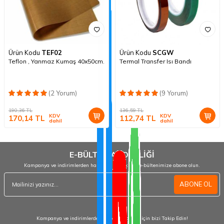
Ürün Kodu
TEF02
Ürün Kodu
SCGW
Teflon , Yanmaz Kumaş 40x50cm.
Termal Transfer Isı Bandı
(2 Yorum)
(9 Yorum)
190,36
TL
136,59
TL
KDV
KDV
170,14
TL
112,74
TL
dahil
dahil
E-BÜLTEN ABONELİĞİ
Kampanya ve indirimlerden haberdar olmak için e-bültenimize abone olun.
ABONE OL
Kampanya ve indirimlerden haberdar olmak için bizi Takip Edin!