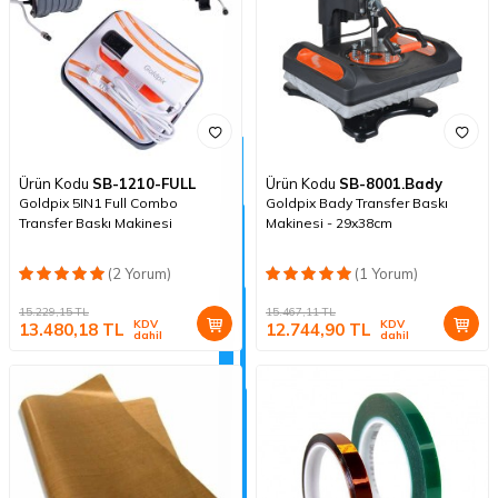
Ürün Kodu
SB-1210-FULL
Ürün Kodu
SB-8001.Bady
Goldpix 5IN1 Full Combo
Goldpix Bady Transfer Baskı
Transfer Baskı Makinesi
Makinesi - 29x38cm
(2 Yorum)
(1 Yorum)
15.229,15
TL
15.467,11
TL
KDV
KDV
13.480,18
TL
12.744,90
TL
dahil
dahil