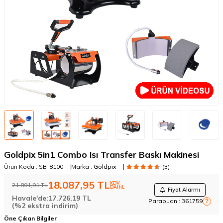
Goldpix 5in1 Combo Isı Transfer Baskı Makinesi
Ürün Kodu :
SB-8100
Marka :
Goldpix
(3)
18.087,95
TL
KDV
21.891,91
TL
DAHİL
Fiyat Alarmı
Havale'de:
17.726,19
TL
Parapuan :
361759
?
(%2 ekstra indirim)
Öne Çıkan Bilgiler