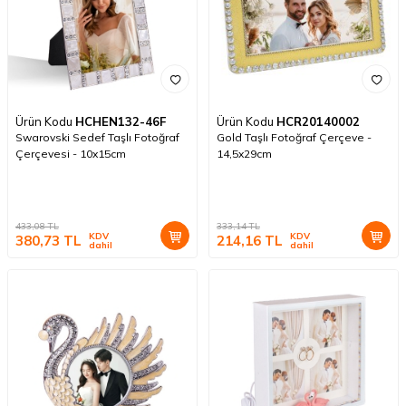
Ürün Kodu
HCHEN132-46F
Ürün Kodu
HCR20140002
Swarovski Sedef Taşlı Fotoğraf
Gold Taşlı Fotoğraf Çerçeve -
Çerçevesi - 10x15cm
14,5x29cm
433,08
TL
333,14
TL
KDV
KDV
380,73
TL
214,16
TL
dahil
dahil