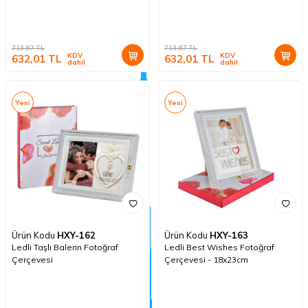
713,87
TL
713,87
TL
KDV
KDV
632,01
TL
632,01
TL
dahil
dahil
Yeni
Yeni
Ürün Kodu
HXY-162
Ürün Kodu
HXY-163
Ledli Taşlı Balerin Fotoğraf
Ledli Best Wishes Fotoğraf
Çerçevesi
Çerçevesi - 18x23cm