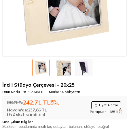
İncili Stüdyo Çerçevesi - 20x25
Ürün Kodu :
HCR-ZA8X10
Marka :
NobbyStar
242,71
TL
KDV
380,73
TL
DAHİL
Fiyat Alarmı
Havale'de:
237,86
TL
Parapuan :
4854
?
(%2 ekstra indirim)
Öne Çıkan Bilgiler
20x25cm ebatlarında incili taş detayları bulunan, stüdyo fotoğraf