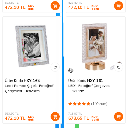
523,50
TL
523,50
TL
KDV
KDV
472,10
TL
472,10
TL
dahil
dahil
Ürün Kodu
HXY-164
Ürün Kodu
HXY-161
Ledli Pembe Çiçekli Fotoğraf
LED'li Fotoğraf Çerçevesi
Çerçevesi - 18x23cm
-13x18cm
(1 Yorum)
523,50
TL
713,87
TL
KDV
KDV
472,10
TL
678,65
TL
dahil
dahil