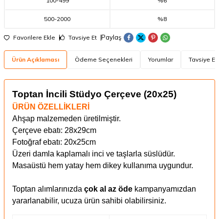
100
-
499
%6
500
-
2000
%8
Paylaş
Favorilere Ekle
Tavsiye Et
Ürün Açıklaması
Ödeme Seçenekleri
Yorumlar
Tavsiye Et
Toptan İncili Stüdyo Çerçeve (20x25)
ÜRÜN ÖZELLİKLERİ
Ahşap malzemeden üretilmiştir.
Çerçeve ebatı: 28x29cm
Fotoğraf ebatı: 20x25cm
Üzeri damla kaplamalı inci ve taşlarla süslüdür.
Masaüstü hem yatay hem dikey kullanıma uygundur.
Toptan alımlarınızda
çok al az öde
kampanyamızdan
yararlanabilir, ucuza ürün sahibi olabilirsiniz.