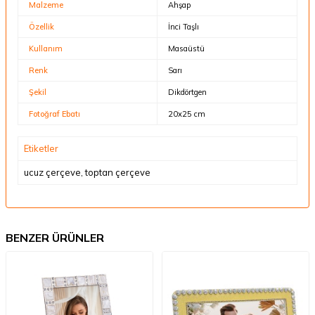
Malzeme
Ahşap
Özellik
İnci Taşlı
Kullanım
Masaüstü
Renk
Sarı
Şekil
Dikdörtgen
Fotoğraf Ebatı
20x25 cm
Etiketler
ucuz çerçeve
,
toptan çerçeve
BENZER ÜRÜNLER