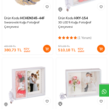
Ürün Kodu
HCHEN345-44F
Ürün Kodu
HXY-154
Swarovski Kuğu Fotoğraf
3D LED'li Kuğu Fotoğraf
Çerçevesi
Çerçevesi
(1 Yorum)
433,08
TL
571,09
TL
KDV
KDV
380,73
TL
510,18
TL
dahil
dahil