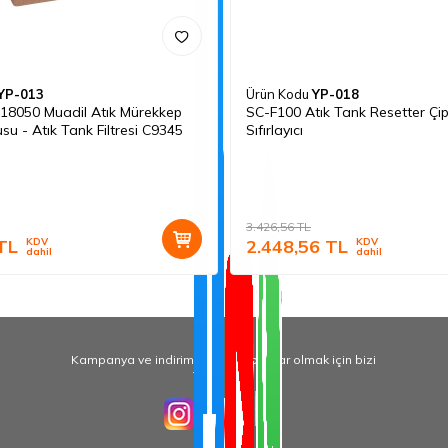
YP-013
Ürün Kodu
YP-018
L18050 Muadil Atık Mürekkep
SC-F100 Atık Tank Resetter Çip
su - Atık Tank Filtresi C9345
Sıfırlayıcı
3.426,56
TL
TL
KDV
2.448,56
TL
KDV
dahil
dahil
Kampanya ve indirimlerden haberdar olmak için bizi
Takip Edin!