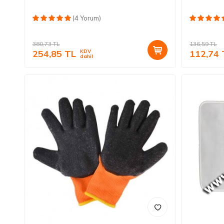
(4 Yorum)
380,73
TL
136,59
TL
254,85
TL
KDV
112,74
dahil