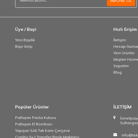
ABONE OL
Üye / Bayi
Hızlı Erişim
Yeni Bayilik
İletişim
Bayi Girişi
Hesap Numar
Yeni Ürünler
Müşteri Hizme
Sepetim
Blog
Popüler Ürünler
İLETİŞİM
Patlayan Pasta Kutusu
İsmetpas
Sultangaz
Patlayan El Bombası
Yapışan Sök Tak Kare Çerçeve
info@tek
Combo 5+1 Transfer Baskı Makinesi