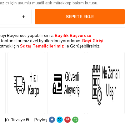
azıcı için uyumlu muadil atık mürekkep bakım kutusu.
SEPETE EKLE
Bayi Başvurusu yapabilirsiniz.
Bayilik Başvurusu
le toptancılarımız özel fiyatlardan yararlanın.
Bayi Girişi
latmak için
Satış Temsilcilerimiz
ile Görüşebilirsiniz.
Paylaş
e
Tavsiye Et