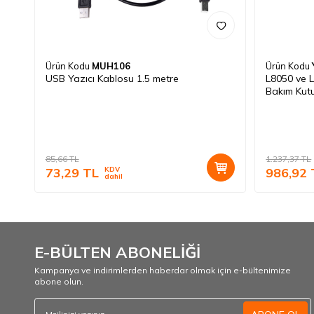
Ürün Kodu
MUH106
Ürün Kodu
USB Yazıcı Kablosu 1.5 metre
L8050 ve 
Bakım Kutu
85,66
TL
1.237,37
TL
73,29
TL
KDV
986,92
dahil
E-BÜLTEN ABONELİĞİ
Kampanya ve indirimlerden haberdar olmak için e-bültenimize
abone olun.