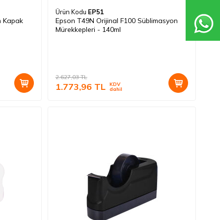
Ürün Kodu
EP51
m Kapak
Epson T49N Orijinal F100 Süblimasyon
Mürekkepleri - 140ml
2.627,03
TL
1.773,96
TL
KDV
dahil