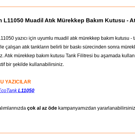
 L11050 Muadil Atık Mürekkep Bakım Kutusu - Atı
1050 yazıcı için uyumlu muadil atık mürekkep bakım kutusu - tank
le çalışan atık tankların belirli bir baskı sürecinden sonra müre
 Atık mürekkep bakım kutusu Tank Filitresi bu aşamada kullanılı
tif bir şekilde kullanabilirsiniz.
U YAZICILAR
EcoTank
L11050
alımlarınızda
çok al az öde
kampanyamızdan yararlanabilirsiniz