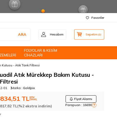
Favoriler
ARA
Hesabım
Sepetim
(
0
)
FOLYOLAR & KESİM
ZEMELERİ
CİHAZLARI
utusu - Atık Tank Filtresi
adil Atık Mürekkep Bakım Kutusu -
Filtresi
22-01
Marka :
Goldpix
834,51
TL
KDV
L
Fiyat Alarmı
DAHİL
Parapuan :
16690
?
:
817,82
TL
(%2 ekstra indirim)
r