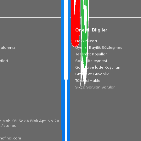
Önemli Bilgiler
Hakkımızda
alarımız
Üyelik / Bayilik Sözleşmesi
Teslimat Koşulları
tleri
Satış Sözleşmesi
Garanti ve İade Koşulları
Gizlilik ve Güvenlik
Tüketici Hakları
Sıkça Sorulan Sorular
̧a Mah. 93. Sok A Blok Apt. No-2A
i/İstanbul
nofinal.com