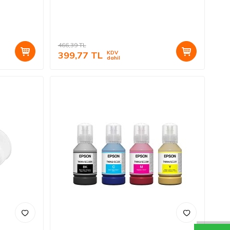
466,39
TL
399,77
TL
KDV
dahil