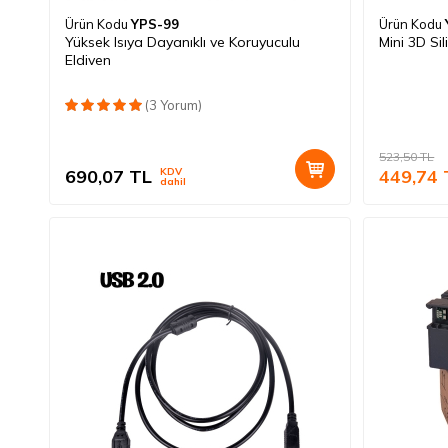
Ürün Kodu
YPS-99
Ürün Kodu
Yüksek Isıya Dayanıklı ve Koruyuculu
Mini 3D Si
Eldiven
(3 Yorum)
523,50
TL
690,07
TL
KDV
449,74
dahil