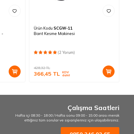
Ürün Kodu
SCGW-11
 -
Bant Kesme Makinesi
(2 Yorum)
428,32
TL
366,45
TL
KDV
dahil
Çalışma Saatleri
Hafta içi 08:30 - 18:00 / Hafta sonu 09:00 - 15:00 arası merak
ettiğiniz tüm sorular ve siparişleriniz için ulaşabilirsiniz.