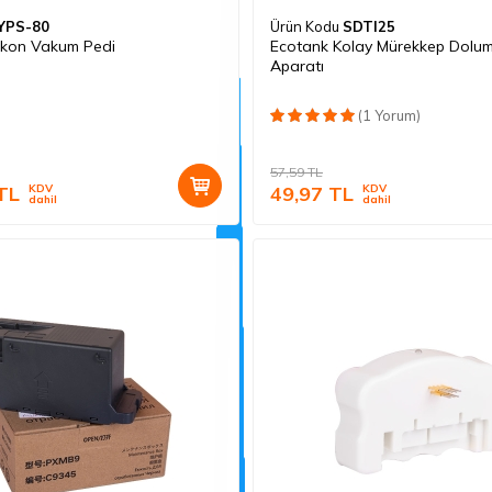
YPS-80
Ürün Kodu
SDTI25
likon Vakum Pedi
Ecotank Kolay Mürekkep Dolu
Aparatı
(1 Yorum)
57,59
TL
TL
KDV
49,97
TL
KDV
dahil
dahil