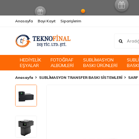
Anasayfa
Bayi Kayıt
Siparişlerim
HEDİYELİK
FOTOĞRAF
SUBLİMASYON
SUBL
EŞYALAR
ALBÜMLERİ
BASKI ÜRÜNLERİ
BASKI
Anasayfa
SUBLİMASYON TRANSFER BASKI SİSTEMLERİ
SARF