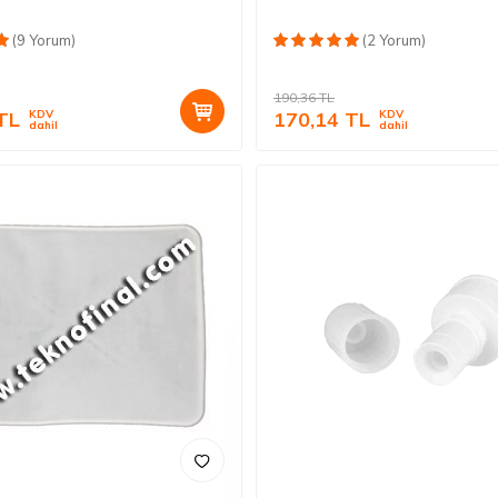
(9 Yorum)
(2 Yorum)
190,36
TL
TL
KDV
170,14
TL
KDV
dahil
dahil