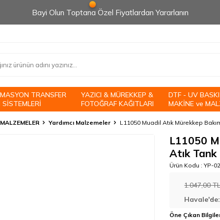
Bayi Olun Toptana Özel Fiyatlardan Yararlanın
İMASYON TRANSFER
YAZICI & MÜREKKEP &
DTF - UV BASKI
 SİSTEMLERİ
FOTOĞRAF KAĞITLARI
MAKİNE ve MAL
 MALZEMELER
Yardımcı Malzemeler
L11050 Muadil Atık Mürekkep Bakım K
L11050 Mu
Atık Tank 
Ürün Kodu :
YP-0
1.047,00
T
Havale'de
Öne Çıkan Bilgile