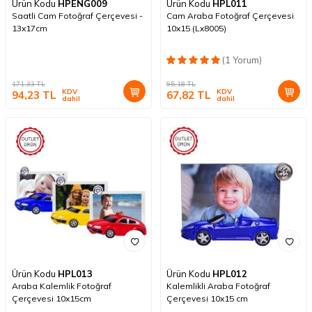
Ürün Kodu
HPENG009
Ürün Kodu
HPL011
Saatli Cam Fotoğraf Çerçevesi -
Cam Araba Fotoğraf Çerçevesi
13x17cm
10x15 (Lx8005)
(1 Yorum)
171,33
TL
95,18
TL
KDV
KDV
94,23
TL
67,82
TL
dahil
dahil
Ürün Kodu
HPL013
Ürün Kodu
HPL012
Araba Kalemlik Fotoğraf
Kalemlikli Araba Fotoğraf
Çerçevesi 10x15cm
Çerçevesi 10x15 cm