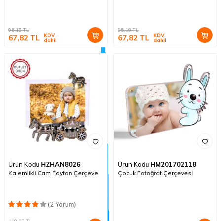
95,18
TL
95,18
TL
KDV
KDV
67,82
TL
67,82
TL
dahil
dahil
Ürün Kodu
HZHAN8026
Ürün Kodu
HM201702118
Kalemlikli Cam Fayton Çerçeve
Çocuk Fotoğraf Çerçevesi
(2 Yorum)