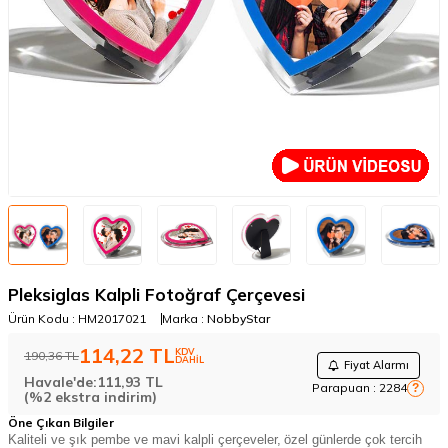
Pleksiglas Kalpli Fotoğraf Çerçevesi
Ürün Kodu :
HM2017021
Marka :
NobbyStar
114,22
TL
KDV
190,36
TL
DAHİL
Fiyat Alarmı
Havale'de:
111,93
TL
Parapuan :
2284
?
(%2 ekstra indirim)
Öne Çıkan Bilgiler
Kaliteli ve şık pembe ve mavi kalpli çerçeveler,
özel günlerde çok tercih