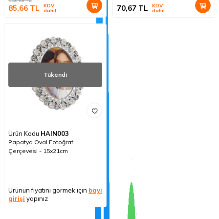
118,98
TL
KDV
KDV
85,66
TL
70,67
TL
dahil
dahil
Tükendi
Ürün Kodu
HAIN003
Papatya Oval Fotoğraf
Çerçevesi - 15x21cm
Ürünün fiyatını görmek için
bayi
girişi
yapınız