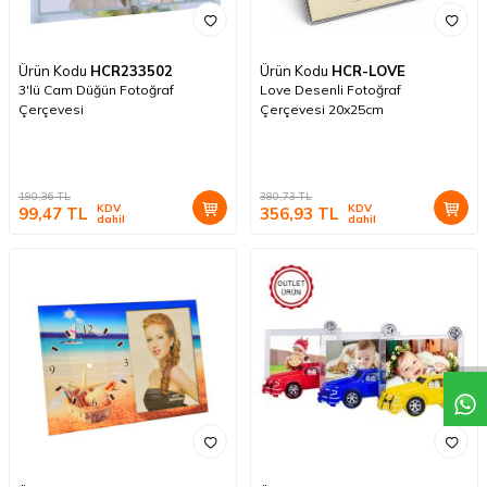
Ürün Kodu
HCR233502
Ürün Kodu
HCR-LOVE
3'lü Cam Düğün Fotoğraf
Love Desenli Fotoğraf
Çerçevesi
Çerçevesi 20x25cm
190,36
TL
380,73
TL
KDV
KDV
99,47
TL
356,93
TL
dahil
dahil