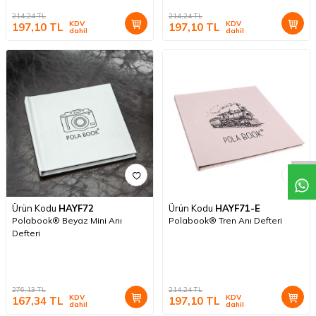
214,24
TL
214,24
TL
KDV
KDV
197,10
TL
197,10
TL
dahil
dahil
Ürün Kodu
HAYF72
Ürün Kodu
HAYF71-E
Polabook® Beyaz Mini Anı
Polabook® Tren Anı Defteri
Defteri
276,13
TL
214,24
TL
KDV
KDV
167,34
TL
197,10
TL
dahil
dahil