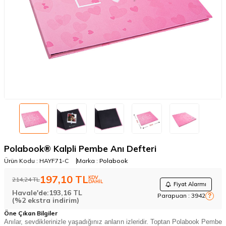
Polabook® Kalpli Pembe Anı Defteri
Ürün Kodu :
HAYF71-C
Marka :
Polabook
197,10
TL
KDV
214,24
TL
DAHİL
Fiyat Alarmı
Havale'de:
193,16
TL
Parapuan :
3942
?
(%2 ekstra indirim)
Öne Çıkan Bilgiler
Anılar, sevdiklerinizle yaşadığınız anların izleridir. Toptan
Polabook
Pembe