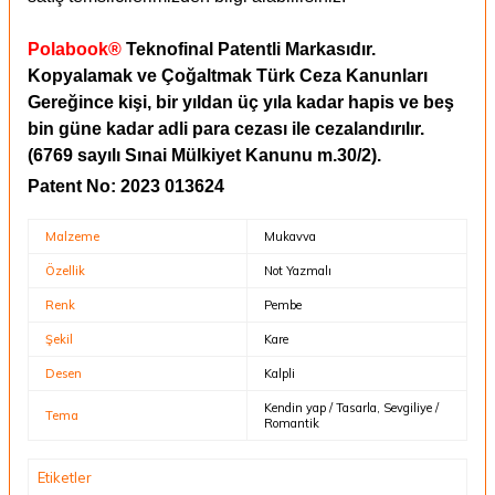
Polabook®
Teknofinal Patentli Markasıdır.
Kopyalamak ve Çoğaltmak Türk Ceza Kanunları
Gereğince kişi, bir yıldan üç yıla kadar hapis ve beş
bin güne kadar adli para cezası ile cezalandırılır.
(6769 sayılı Sınai Mülkiyet Kanunu m.30/2).
Patent No: 2023 013624
Malzeme
Mukavva
Özellik
Not Yazmalı
Renk
Pembe
Şekil
Kare
Desen
Kalpli
Kendin yap / Tasarla, Sevgiliye /
Tema
Romantik
Etiketler