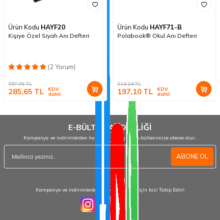
Ürün Kodu
HAYF20
Ürün Kodu
HAYF71-B
Kişiye Özel Siyah Anı Defteri
Polabook® Okul Anı Defteri
(2 Yorum)
357,06
TL
214,24
TL
KDV
KDV
285,65
TL
197,10
TL
dahil
dahil
E-BÜLTEN ABONELİĞİ
Kampanya ve indirimlerden haberdar olmak için e-bültenimize abone olun.
ABONE OL
Kampanya ve indirimlerden haberdar olmak için bizi Takip Edin!