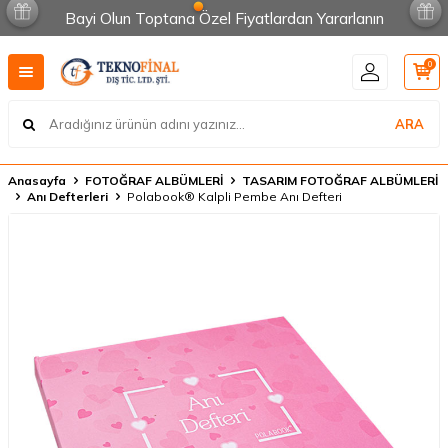
Bayi Olun Toptana Özel Fiyatlardan Yararlanın
0
ARA
Anasayfa
FOTOĞRAF ALBÜMLERİ
TASARIM FOTOĞRAF ALBÜMLERİ
Anı Defterleri
Polabook® Kalpli Pembe Anı Defteri