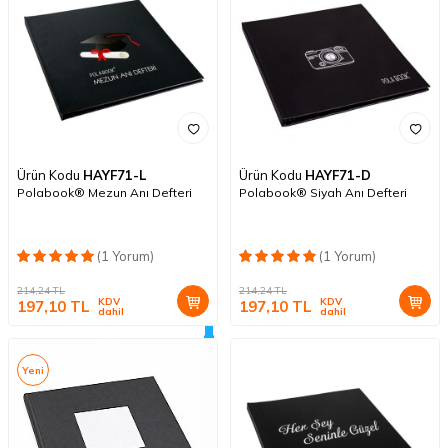
Ürün Kodu
HAYF71-L
Ürün Kodu
HAYF71-D
Polabook® Mezun Anı Defteri
Polabook® Siyah Anı Defteri
(1 Yorum)
(1 Yorum)
214,24
TL
214,24
TL
KDV
KDV
197,10
TL
197,10
TL
dahil
dahil
Yeni