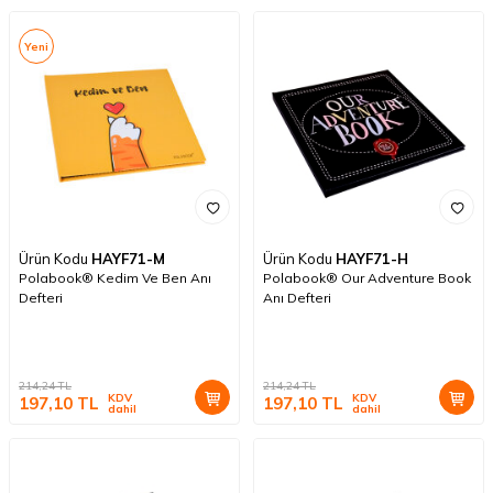
Yeni
Ürün Kodu
HAYF71-M
Ürün Kodu
HAYF71-H
Polabook® Kedim Ve Ben Anı
Polabook® Our Adventure Book
Defteri
Anı Defteri
214,24
TL
214,24
TL
KDV
KDV
197,10
TL
197,10
TL
dahil
dahil