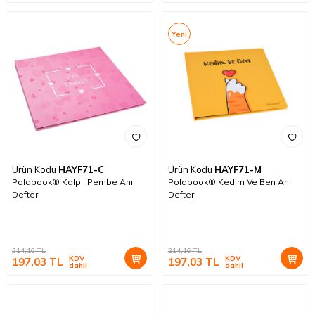
Yeni
Ürün Kodu
HAYF71-C
Ürün Kodu
HAYF71-M
Polabook® Kalpli Pembe Anı
Polabook® Kedim Ve Ben Anı
Defteri
Defteri
214,16
TL
214,16
TL
KDV
KDV
197,03
TL
197,03
TL
dahil
dahil