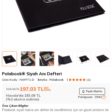
Polabook® Siyah Anı Defteri
Ürün Kodu :
HAYF71-D
Marka :
Polabook
(1)
197,03
TL
KDV
214,16
TL
DAHİL
Fiyat Alarmı
Havale'de:
193,09
TL
Parapuan :
3941
?
(%2 ekstra indirim)
Öne Çıkan Bilgiler
Polabook siyah hatıra anı defteri ile sevdikleriniz için en güzel anılarını bir