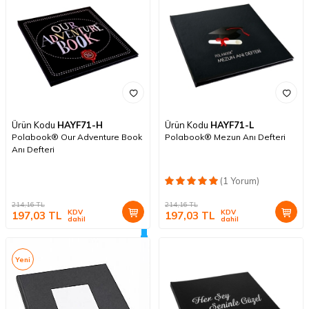
Ürün Kodu
HAYF71-H
Ürün Kodu
HAYF71-L
Polabook® Our Adventure Book
Polabook® Mezun Anı Defteri
Anı Defteri
(1 Yorum)
214,16
TL
214,16
TL
KDV
KDV
197,03
TL
197,03
TL
dahil
dahil
Yeni