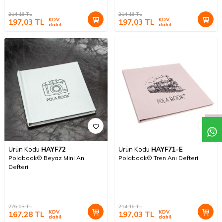
214,16
TL
214,16
TL
KDV
KDV
197,03
TL
197,03
TL
dahil
dahil
Ürün Kodu
HAYF72
Ürün Kodu
HAYF71-E
Polabook® Beyaz Mini Anı
Polabook® Tren Anı Defteri
Defteri
276,03
TL
214,16
TL
KDV
KDV
167,28
TL
197,03
TL
dahil
dahil