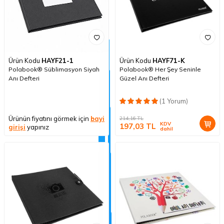
Ürün Kodu
HAYF21-1
Ürün Kodu
HAYF71-K
Polabook® Süblimasyon Siyah
Polabook® Her Şey Seninle
Anı Defteri
Güzel Anı Defteri
(1 Yorum)
Ürünün fiyatını görmek için
bayi
214,16
TL
KDV
197,03
TL
girişi
yapınız
dahil