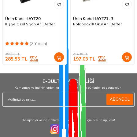
Ürün Kodu
HAYF20
Ürün Kodu
HAYF71-B
Kişiye Özel Siyah Anı Defteri
Polabook® Okul Anı Defteri
(2 Yorum)
356,93
TL
214,16
TL
KDV
KDV
285,55
TL
197,03
TL
dahil
dahil
E-BÜLTEN ABONELİĞİ
Kampanya ve indirimlerden haberdar olmak için e-bültenimize abone olun.
ABONE OL
Kampanya ve indirimlerden haberdar olmak için bizi Takip Edin!