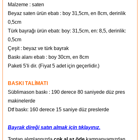
Malzeme : saten
Beyaz saten ürün ebatı : boy 31,5cm, en 8cm, derinlik
0,5cm
Türk bayrağı ürün ebatı: boy: 31,5cm, en: 8,5, derinlik:
0,5cm
Çeşit : beyaz ve türk bayrak
Baskı alanı ebatı : boy 30cm, en 8cm
Paketi 5'li dir. (Fiyat 5 adet için geçerlidir.)
BASKI TALİMATI
Süblimason baskı : 190 derece 80 saniyede düz pres
makinelerde
Dtf baskı: 160 derece 15 saniye düz preslerde
Bayrak direği satın almak için tıklayınız.
Toptan alımlarınızda
çok al az öde
kampanyamızdan