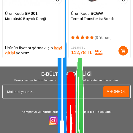
Ürün Kodu
SM001
Ürün Kodu
SCGW
Masaüstü Bayrak Direği
Termal Transfer Isı Bandı
(9 Yorum)
Ürünün fiyatını görmek için
bayi
136,64
TL
KDV
112,78
TL
girişi
yapınız
dahil
E-BÜLTEN ABONELİĞİ
Kampanya ve indirimlerden haberdar olmak için e-bültenimize abone olun.
ABONE OL
Kampanya ve indirimlerden haberdar olmak için bizi Takip Edin!