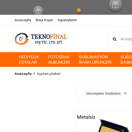
Anasayfa
Bayi Kayıt
Siparişlerim
HEDİYELİK
FOTOĞRAF
SUBLİMASYON
SUBL
EŞYALAR
ALBÜMLERİ
BASKI ÜRÜNLERİ
BASKI
Anasayfa
toptan plaket