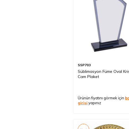
SSP703
Süblimasyon Füme Oval Kris
Cam Plaket
Ürünün fiyatını görmek için
b
girişi
yapınız