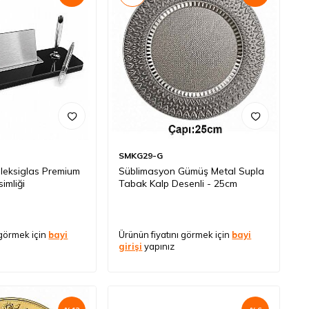
SMKG29-G
leksiglas Premium
Süblimasyon Gümüş Metal Supla
imliği
Tabak Kalp Desenli - 25cm
 görmek için
bayi
Ürünün fiyatını görmek için
bayi
girişi
yapınız