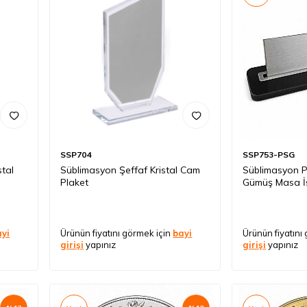
SSP704
SSP753-PSG
tal
Süblimasyon Şeffaf Kristal Cam
Süblimasyon P
Plaket
Gümüş Masa İs
ayi
Ürünün fiyatını görmek için
bayi
Ürünün fiyatını
girişi
yapınız
girişi
yapınız