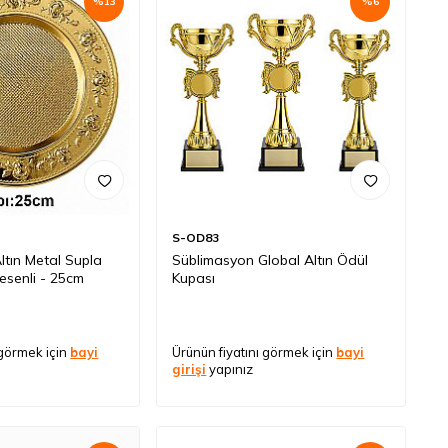
%
13
%
6
S-OD83
ltın Metal Supla
Süblimasyon Global Altın Ödül
esenli - 25cm
Kupası
 görmek için
bayi
Ürünün fiyatını görmek için
bayi
girişi
yapınız