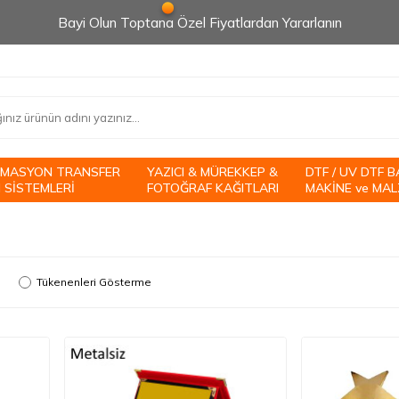
Bayi Olun Toptana Özel Fiyatlardan Yararlanın
İMASYON TRANSFER
YAZICI & MÜREKKEP &
DTF / UV DTF B
 SİSTEMLERİ
FOTOĞRAF KAĞITLARI
MAKİNE ve MAL
Tükenenleri Gösterme