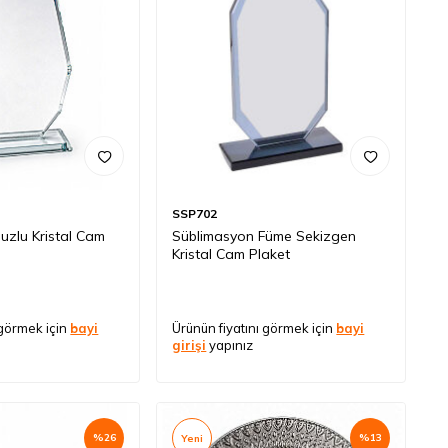
SSP702
uzlu Kristal Cam
Süblimasyon Füme Sekizgen
Kristal Cam Plaket
 görmek için
bayi
Ürünün fiyatını görmek için
bayi
girişi
yapınız
%
26
%
13
Yeni