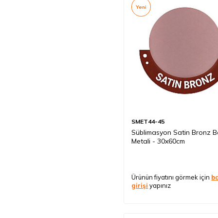
Yeni
SMET44-45
Süblimasyon Satin Bronz B
Metali - 30x60cm
Ürünün fiyatını görmek için
b
girişi
yapınız