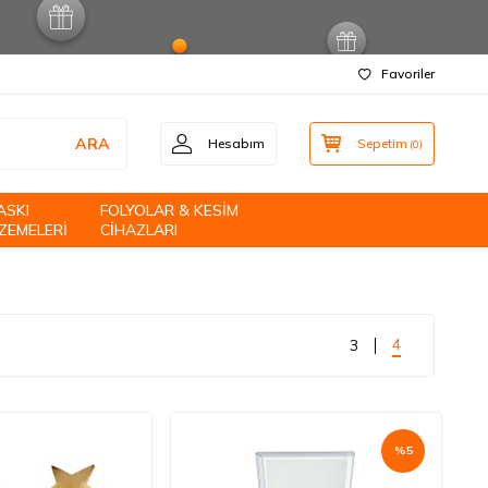
Favoriler
ARA
Hesabım
Sepetim
(
0
)
ASKI
FOLYOLAR & KESİM
ZEMELERİ
CİHAZLARI
4
3
%
5