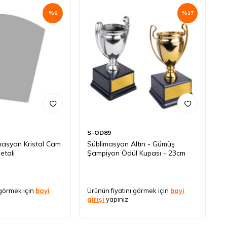
%
6
%
17
S-OD89
asyon Kristal Cam
Süblimasyon Altın - Gümüş
etali
Şampiyon Ödül Kupası - 23cm
 görmek için
bayi
Ürünün fiyatını görmek için
bayi
girişi
yapınız