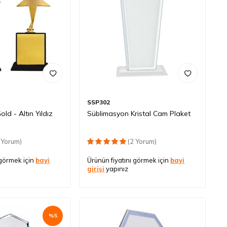
SSP302
ld - Altın Yıldız
Süblimasyon Kristal Cam Plaket
 Yorum)
(2 Yorum)
 görmek için
bayi
Ürünün fiyatını görmek için
bayi
girişi
yapınız
%
5