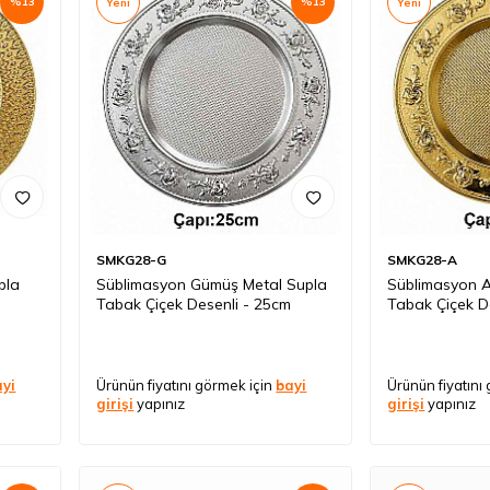
%
13
%
13
Yeni
Yeni
SMKG28-G
SMKG28-A
pla
Süblimasyon Gümüş Metal Supla
Süblimasyon A
Tabak Çiçek Desenli - 25cm
Tabak Çiçek D
ayi
Ürünün fiyatını görmek için
bayi
Ürünün fiyatını
girişi
yapınız
girişi
yapınız