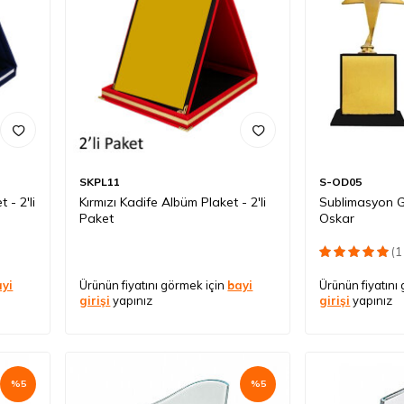
SKPL11
S-OD05
 - 2'li
Kırmızı Kadife Albüm Plaket - 2'li
Sublimasyon Go
Paket
Oskar
(1
ayi
Ürünün fiyatını görmek için
bayi
Ürünün fiyatını
girişi
yapınız
girişi
yapınız
%
5
%
5