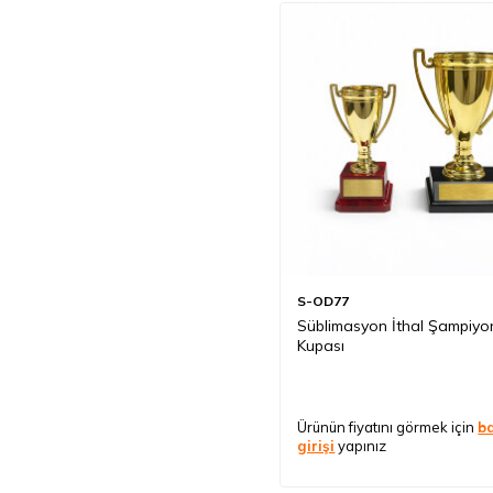
S-OD77
Süblimasyon İthal Şampiyo
Kupası
Ürünün fiyatını görmek için
b
girişi
yapınız