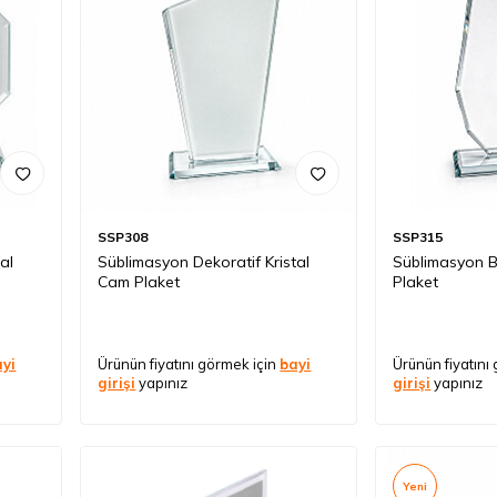
SSP308
SSP315
al
Süblimasyon Dekoratif Kristal
Süblimasyon B
Cam Plaket
Plaket
ayi
Ürünün fiyatını görmek için
bayi
Ürünün fiyatını
girişi
yapınız
girişi
yapınız
Yeni