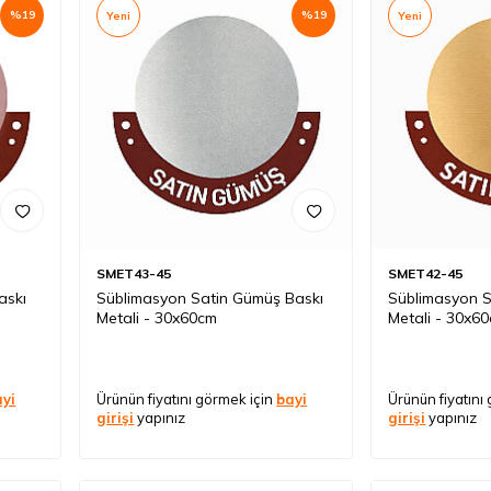
%
19
%
19
Yeni
Yeni
SMET43-45
SMET42-45
askı
Süblimasyon Satin Gümüş Baskı
Süblimasyon Sa
Metali - 30x60cm
Metali - 30x6
ayi
Ürünün fiyatını görmek için
bayi
Ürünün fiyatını
girişi
yapınız
girişi
yapınız