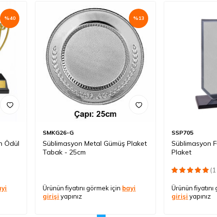
%
40
%
13
SMKG26-G
SSP705
n Ödül
Süblimasyon Metal Gümüş Plaket
Süblimasyon F
Tabak - 25cm
Plaket
(1
ayi
Ürünün fiyatını görmek için
bayi
Ürünün fiyatını
girişi
yapınız
girişi
yapınız