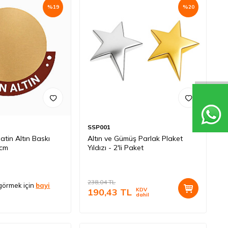
%
19
%
20
SSP001
tin Altın Baskı
Altın ve Gümüş Parlak Plaket
0cm
Yıldızı - 2'li Paket
238,04
TL
 görmek için
bayi
190,43
TL
KDV
dahil