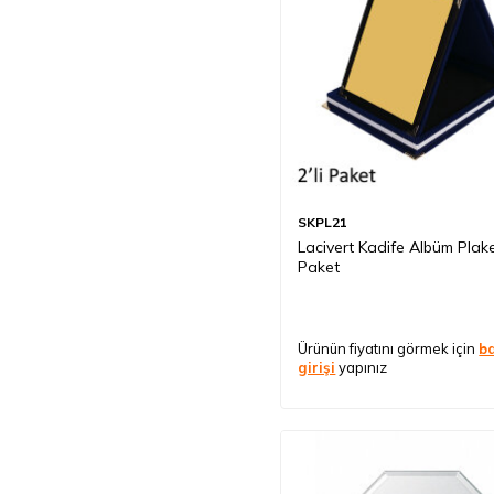
SKPL21
Lacivert Kadife Albüm Plaket
Paket
Ürünün fiyatını görmek için
b
girişi
yapınız