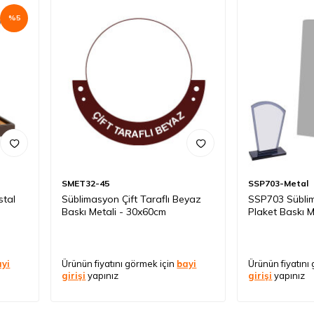
%
5
SMET32-45
SSP703-Metal
stal
Süblimasyon Çift Taraflı Beyaz
SSP703 Süblim
Baskı Metali - 30x60cm
Plaket Baskı M
ayi
Ürünün fiyatını görmek için
bayi
Ürünün fiyatını
girişi
yapınız
girişi
yapınız