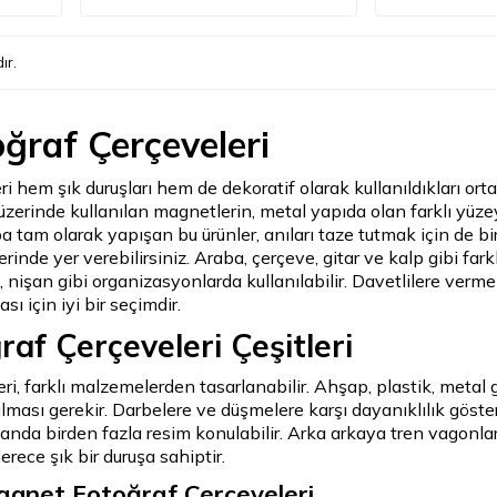
ır.
ğraf Çerçeveleri
i hem şık duruşları hem de dekoratif olarak kullanıldıkları ort
 üzerinde kullanılan magnetlerin, metal yapıda olan farklı y
ba tam olarak yapışan bu ürünler, anıları taze tutmak için de bir
rinde yer verebilirsiniz. Araba, çerçeve, gitar ve kalp gibi far
 nişan gibi organizasyonlarda kullanılabilir. Davetlilere vermek
ı için iyi bir seçimdir.
af Çerçeveleri Çeşitleri
i, farklı malzemelerden tasarlanabilir. Ahşap, plastik, metal g
ması gerekir. Darbelere ve düşmelere karşı dayanıklılık göst
 anda birden fazla resim konulabilir. Arka arkaya tren vagonla
erece şık bir duruşa sahiptir.
agnet Fotoğraf Çerçeveleri