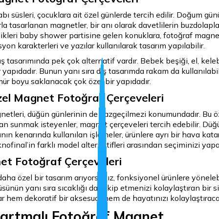
ı süsleri, çocuklara ait özel günlerde tercih edilir. Doğum gün
arla tasarlanan magnetler, bir anı olarak davetlilerin buzdola
dikleri baby shower partisine gelen konuklara, fotoğraf magn
n karakterleri ve yazılar kullanılarak tasarım yapılabilir.
ış tasarımında pek çok alternatif vardır. Bebek beşiği, el, kele
ir yapıdadır. Bunun yanı sıra dış tasarımda rakam da kullanıla
mür boyu saklanacak çok özel bir yapıdadır.
l Magnet Fotoğraf Çerçeveleri
netleri, düğün günlerinin de vazgeçilmezi konumundadır. Bu ö
 sunmak isteyenler, magnet çerçeveleri tercih edebilir. Düğün
nın kenarında kullanılan işlemeler, ürünlere ayrı bir hava katar.
ofinal’in farklı model alternatifleri arasından seçiminizi yapab
et Fotoğraf Çerçeveleri
aha özel bir tasarım arıyorsanız, fonksiyonel ürünlere yöneleb
sünün yanı sıra sıcaklığı da takip etmenizi kolaylaştıran bir 
lar hem dekoratif bir aksesuar hem de hayatınızı kolaylaştıracak
kartmalı Fotoğraf Magnet