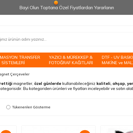
Bayi Olun Toptana Özel Fiyatlardan Yararlanın
İMASYON TRANSFER
YAZICI & MÜREKKEP &
DTF - UV BASKI
 SİSTEMLERİ
FOTOĞRAF KAĞITLARI
MAKİNE ve MAL
gnet Çerçeveler
rettiği
magnetler,
özel günlerde
kullanabileceğiniz
kaliteli
, ahşap, ye
ategorisidir. Bu kategoriden ürünleri ve fiyatları inceleyebilir ve satın alabi
Tükenenleri Gösterme