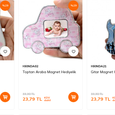
%
29
%
29
HXINDA02
HXINDA21
Toptan Araba Magnet Hediyelik
Gitar Magnet 
33,30
TL
33,30
TL
23,79
TL
KDV
23,79
TL
K
dahil
d