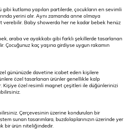
ü gibi kutlama yapılan partilerde, çocukların en sevimli
plarında yerini alır. Aynı zamanda anne olmaya
et verebilir. Baby showerda her ne kadar bebek henüz
bek, araba ve ayakkabı gibi farklı şekillerde tasarlanan
bilir. Çocuğunuz kaç yaşına girdiyse uygun rakamın
zel gününüzde davetine icabet eden kişilere
lere özel tasarlanan ürünler genellikle kalp
 Kişiye özel resimli magnet çeşitleri ile düğünlerinizi
ilirsiniz.
ilirsiniz. Çerçevesinin üzerine kondurulan bir
sistem sunan tasarımlara, buzdolaplarınızın üzerinde yer
 bir ürün niteliğindedir.