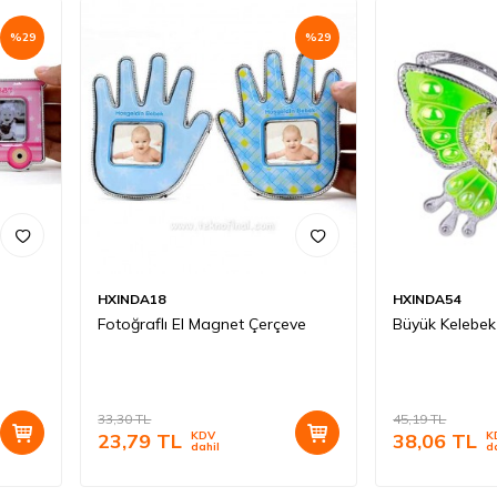
%
29
%
29
HXINDA18
HXINDA54
Fotoğraflı El Magnet Çerçeve
Büyük Kelebe
33,30
TL
45,19
TL
23,79
TL
KDV
38,06
TL
K
dahil
d