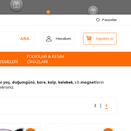
Favoriler
ARA
Hesabım
Sepetim
(
0
)
FOLYOLAR & KESİM
ZEMELERİ
CİHAZLARI
ni yaş, doğumgünü, kare, kalp, kelebek,
v.b
magnet
lerin
lirsiniz.
4
3