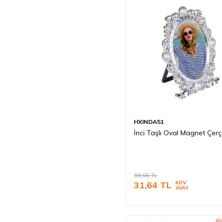
HXINDA51
İnci Taşlı Oval Magnet Çer
38,06
TL
31,64
TL
KDV
dahil