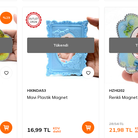
%
29
Tükendi
T
HXINDA53
HZHI202
Mavi Plastik Magnet
Renkli Magnet
28,54
TL
16,99
TL
KDV
21,98
TL
K
dahil
d