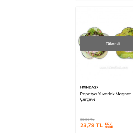
Tükendi
HXINDA27
Papatya Yuvarlak Magnet
Çerçeve
33,30
TL
23,79
TL
KDV
dahil