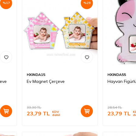
%
17
%
29
HXINDA15
HXINDA55
çeve
Ev Magnet Çerçeve
Hayvan Figürl
33,30
TL
28,54
TL
23,79
TL
KDV
23,79
TL
K
dahil
d