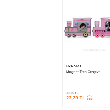
HXINDA19
Magnet Tren Çerçeve
33,30
TL
23,79
TL
KDV
dahil