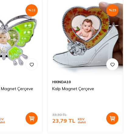
%
16
%
29
HXINDA10
k Magnet Çerçeve
Kalp Magnet Çerçeve
33,30
TL
DV
23,79
TL
KDV
ahil
dahil