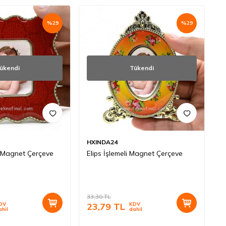
%
29
%
29
ükendi
Tükendi
HXINDA24
 Magnet Çerçeve
Elips İşlemeli Magnet Çerçeve
33,30
TL
DV
23,79
TL
KDV
ahil
dahil