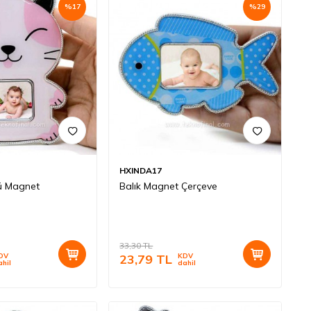
%
17
%
29
HXINDA17
ü Magnet
Balık Magnet Çerçeve
33,30
TL
DV
23,79
TL
KDV
ahil
dahil