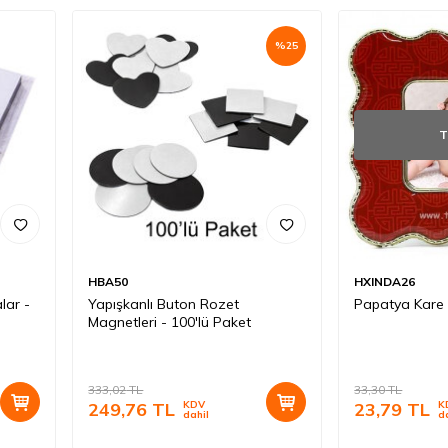
%
25
T
HBA50
HXINDA26
lar -
Yapışkanlı Buton Rozet
Papatya Kare
Magnetleri - 100'lü Paket
333,02
TL
33,30
TL
249,76
TL
KDV
23,79
TL
K
dahil
d