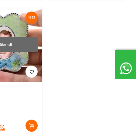
%
23
ükendi
DV
ahil