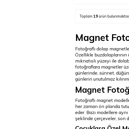
Toplam
19
ürün bulunmaktad
Magnet Foto
Fotoğraflı dolap magnetler
Özellikle buzdolaplarının
mıknatıslı yüzeyi ile dola
fotoğraflara magnetler üze
günlerinde, sünnet, düğün,
günlerin unutulmaz kılınmas
Magnet Fotoğr
Fotoğraflı magnet modeller
her zaman ön planda tutul
eder. Bazı modellere aynı
şeklinde çerçeveler, son d
Çocuklara Özel M