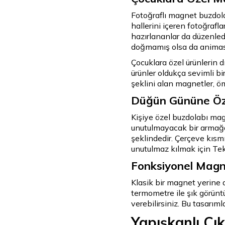
Fotoğraflı magnet buzdolab
hallerini içeren fotoğrafl
hazırlananlar da düzenle
doğmamış olsa da animasyo
Çocuklara özel ürünlerin d
ürünler oldukça sevimli b
şeklini alan magnetler, ö
Düğün Gününe Öze
Kişiye özel buzdolabı mag
unutulmayacak bir armağan
şeklindedir. Çerçeve kısmı
unutulmaz kılmak için Tekn
Fonksiyonel Magn
Klasik bir magnet yerine d
termometre ile şık görüntü
verebilirsiniz. Bu tasarım
Yapışkanlı Çı