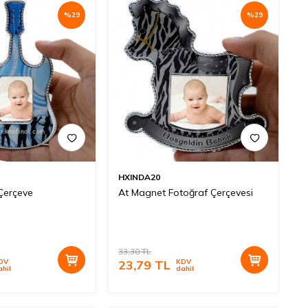
%
29
%
29
HXINDA20
Çerçeve
At Magnet Fotoğraf Çerçevesi
33,30
TL
DV
23,79
TL
KDV
ahil
dahil