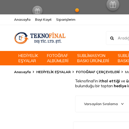
Anasayfa
Bayi Kayıt
Siparişlerim
HEDİYELİK
FOTOĞRAF
SUBLİMASYON
SUBL
EŞYALAR
ALBÜMLERİ
BASKI ÜRÜNLERİ
BASKI
Anasayfa
HEDİYELİK EŞYALAR
FOTOĞRAF ÇERÇEVELERİ
Ma
Teknofinal'in
ithal ettiği
ve
ü
bulunduğu bir toptan
hediye
k