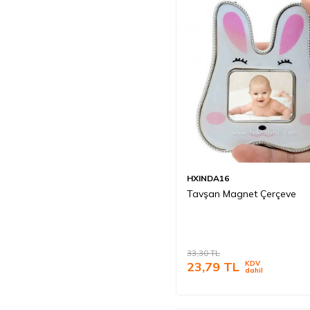
HXINDA16
Tavşan Magnet Çerçeve
33,30
TL
23,79
TL
KDV
dahil