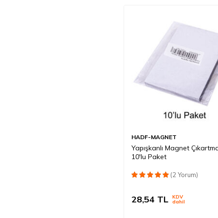
HADF-MAGNET
Yapışkanlı Magnet Çıkartma
10'lu Paket
(2 Yorum)
28,54
TL
KDV
dahil