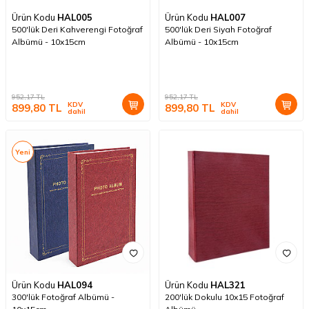
Ürün Kodu
HAL005
Ürün Kodu
HAL007
500'lük Deri Kahverengi Fotoğraf
500'lük Deri Siyah Fotoğraf
Albümü - 10x15cm
Albümü - 10x15cm
952,17
TL
952,17
TL
KDV
KDV
899,80
TL
899,80
TL
dahil
dahil
Yeni
Ürün Kodu
HAL094
Ürün Kodu
HAL321
300'lük Fotoğraf Albümü -
200'lük Dokulu 10x15 Fotoğraf