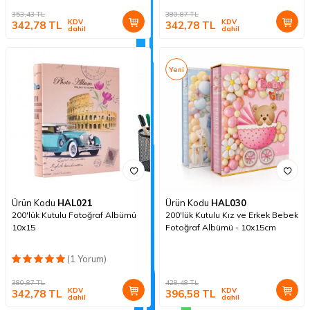
353,43
TL
380,87
TL
KDV
KDV
342,78
TL
342,78
TL
dahil
dahil
Yeni
Ürün Kodu
HAL021
Ürün Kodu
HAL030
200'lük Kutulu Fotoğraf Albümü
200'lük Kutulu Kız ve Erkek Bebek
10x15
Fotoğraf Albümü - 10x15cm
(1 Yorum)
380,87
TL
428,48
TL
KDV
KDV
342,78
TL
396,58
TL
dahil
dahil