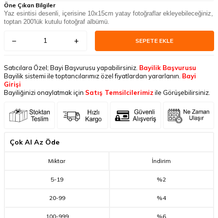
Öne Çıkan Bilgiler
Yaz esintisi desenli, içerisine 10x15cm yatay fotoğraflar ekleyebileceğiniz,
toptan 200'lük kutulu fotoğraf albümü.
SEPETE EKLE
Satıcılara Özel; Bayi Başvurusu yapabilirsiniz.
Bayilik Başvurusu
Bayilik sistemi ile toptancılarımız özel fiyatlardan yararlanın.
Bayi
Girişi
Bayiliğinizi onaylatmak için
Satış Temsilcilerimiz
ile Görüşebilirsiniz.
Çok Al Az Öde
Miktar
İndirim
5
-
19
%2
20
-
99
%4
100
-
999
%6