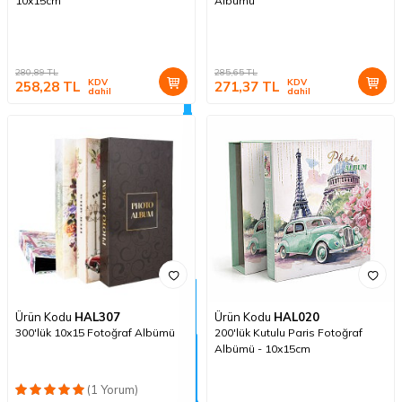
10x15cm
Albümü
280,89
TL
285,65
TL
KDV
KDV
258,28
TL
271,37
TL
dahil
dahil
Ürün Kodu
HAL307
Ürün Kodu
HAL020
300'lük 10x15 Fotoğraf Albümü
200'lük Kutulu Paris Fotoğraf
Albümü - 10x15cm
(1 Yorum)