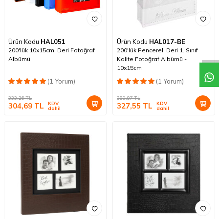
Ürün Kodu
HAL051
Ürün Kodu
HAL017-BE
200'lük 10x15cm. Deri Fotoğraf
200'lük Pencereli Deri 1. Sınıf
Albümü
Kalite Fotoğraf Albümü -
10x15cm
(1 Yorum)
(1 Yorum)
333,26
TL
380,87
TL
KDV
KDV
304,69
TL
327,55
TL
dahil
dahil