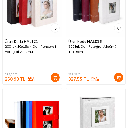
Ürün Kodu
HAL121
Ürün Kodu
HAL016
200'lük 10x15cm Deri Pencereli
200'lük Deri Fotoğraf Albümü -
Fotoğraf Albümü
10x15cm
285,65
TL
333,26
TL
KDV
KDV
250,90
TL
327,55
TL
dahil
dahil