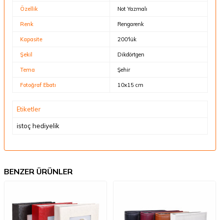
Özellik
Not Yazmalı
Renk
Rengarenk
Kapasite
200'lük
Şekil
Dikdörtgen
Tema
Şehir
Fotoğraf Ebatı
10x15 cm
Etiketler
istoç hediyelik
BENZER ÜRÜNLER