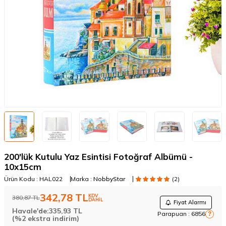
200'lük Kutulu Yaz Esintisi Fotoğraf Albümü -
10x15cm
Ürün Kodu :
HAL022
Marka :
NobbyStar
(2)
342,78
TL
KDV
380,87
TL
DAHİL
Fiyat Alarmı
Havale'de:
335,93
TL
Parapuan :
6856
?
(%2 ekstra indirim)