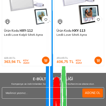
Ürün Kodu
HXY-112
Ürün Kodu
HXY-113
Ledli Love Kalpli Sihirli Ayna
Ledli Love Sihirli Ayna
428,16
TL
451,95
TL
KDV
KDV
363,94
TL
406,75
TL
dahil
dahil
E-BÜLTEN ABONELİĞİ
Kampanya ve indirimlerden haberdar olmak için e-bültenimize abone olun.
ABONE OL