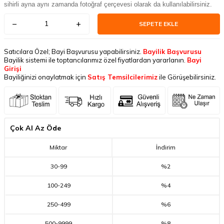
sihirli ayna aynı zamanda fotoğraf çerçevesi olarak da kullanılabilirsiniz.
SEPETE EKLE
Satıcılara Özel; Bayi Başvurusu yapabilirsiniz.
Bayilik Başvurusu
Bayilik sistemi ile toptancılarımız özel fiyatlardan yararlanın.
Bayi
Girişi
Bayiliğinizi onaylatmak için
Satış Temsilcilerimiz
ile Görüşebilirsiniz.
Çok Al Az Öde
Miktar
İndirim
30
-
99
%2
100
-
249
%4
250
-
499
%6
500
-
9999
%8