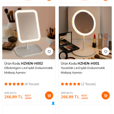
Ürün Kodu
HZHEN-H002
Ürün Kodu
HZHEN-H001
Di̇kdörtgen Led Işıklı Dokunmatik
Yuvarlak Led Işıklı Dokunmatik
Makyaj Aynası
Makyaj Aynası
(4 Yorum)
(2 Yorum)
285,44
TL
285,44
TL
KDV
KDV
266,89
TL
266,89
TL
dahil
dahil