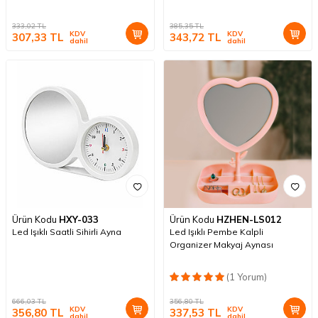
333,02
TL
385,35
TL
KDV
KDV
307,33
TL
343,72
TL
dahil
dahil
Ürün Kodu
HXY-033
Ürün Kodu
HZHEN-LS012
Led Işıklı Saatli Sihirli Ayna
Led Işıklı Pembe Kalpli
Organizer Makyaj Aynası
(1 Yorum)
666,03
TL
356,80
TL
KDV
KDV
356,80
TL
337,53
TL
dahil
dahil