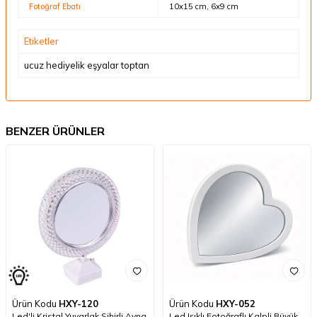
Fotoğraf Ebatı
10x15 cm, 6x9 cm
Etiketler
ucuz hediyelik eşyalar toptan
BENZER ÜRÜNLER
Ürün Kodu
HXY-120
Ürün Kodu
HXY-052
Led'li Kristal Yuvarlak Sihirli Ayna
Led Işıklı Fotoğraflı Kalpli Büyük