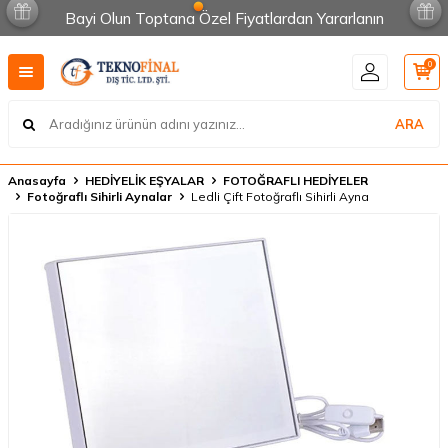
Bayi Olun Toptana Özel Fiyatlardan Yararlanın
0
ARA
Anasayfa
HEDİYELİK EŞYALAR
FOTOĞRAFLI HEDİYELER
Fotoğraflı Sihirli Aynalar
Ledli Çift Fotoğraflı Sihirli Ayna