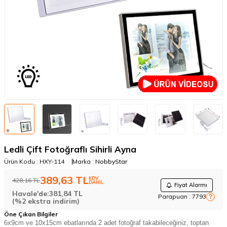
Ledli Çift Fotoğraflı Sihirli Ayna
Ürün Kodu :
HXY-114
Marka :
NobbyStar
389,63
TL
KDV
428,16
TL
DAHİL
Fiyat Alarmı
Havale'de:
381,84
TL
Parapuan :
7793
?
(%2 ekstra indirim)
Öne Çıkan Bilgiler
6x9cm ve 10x15cm ebatlarında 2 adet fotoğraf takabileceğiniz, toptan