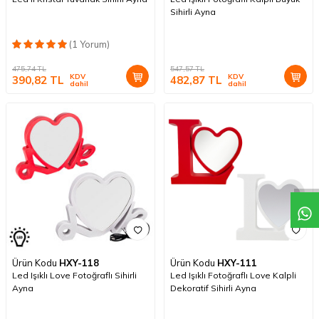
Sihirli Ayna
(1 Yorum)
475,74
TL
547,57
TL
KDV
KDV
390,82
TL
482,87
TL
dahil
dahil
Ürün Kodu
HXY-118
Ürün Kodu
HXY-111
Led Işıklı Love Fotoğraflı Sihirli
Led Işıklı Fotoğraflı Love Kalpli
Ayna
Dekoratif Sihirli Ayna