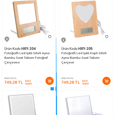
Ürün Kodu
HXY-204
Ürün Kodu
HXY-205
Fotoğraflı Led Işıklı Sihirli Ayna
Fotoğraflı Led Işıklı Kapli Sihirli
Bambu Saat Takvim Fotoğraf
Ayna Bambu Saat Takvim
Çerçevesi
Çerçeve
808,75
TL
808,75
TL
KDV
KDV
749,28
TL
749,28
TL
dahil
dahil