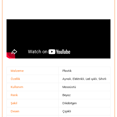
Malzeme
Plastik
Özellik
Aynalı, Elektrikli, Led ışıklı, Sihirli
Kullanım
Masaüstü
Renk
Beyaz
Şekil
Dikdörtgen
Desen
Çiçekli