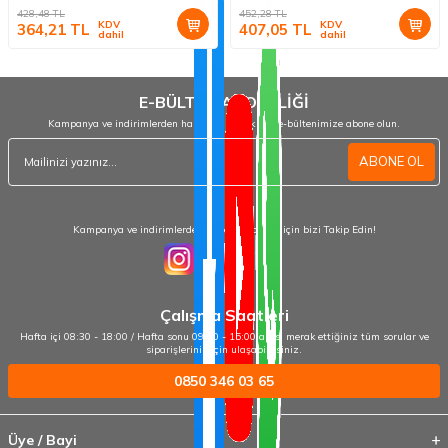
428,48
TL
452,28
TL
KDV
KDV
364,21
TL
407,05
TL
dahil
dahil
E-BÜLTEN ABONELİĞİ
Kampanya ve indirimlerden haberdar olmak için e-bültenimize abone olun.
ABONE OL
Kampanya ve indirimlerden haberdar olmak için bizi Takip Edin!
Çalışma Saatleri
Hafta içi 08:30 - 18:00 / Hafta sonu 09:00 - 15:00 arası merak ettiğiniz tüm sorular ve
siparişleriniz için ulaşabilirsiniz.
0850 346 03 65
Üye / Bayi