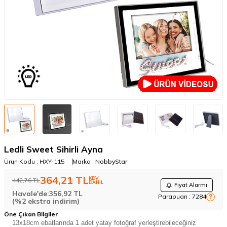
Ledli Sweet Sihirli Ayna
Ürün Kodu :
HXY-115
Marka :
NobbyStar
364,21
TL
KDV
442,76
TL
DAHİL
Fiyat Alarmı
Havale'de:
356,92
TL
Parapuan :
7284
?
(%2 ekstra indirim)
Öne Çıkan Bilgiler
13x18cm ebatlarında 1 adet yatay fotoğraf yerleştirebileceğiniz