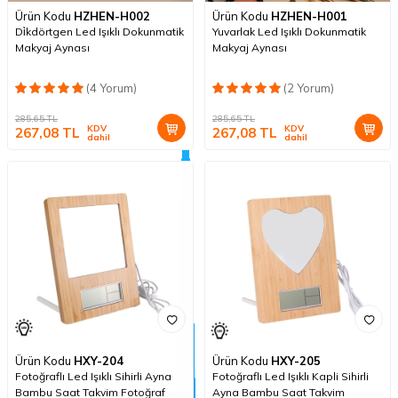
Ürün Kodu
HZHEN-H002
Ürün Kodu
HZHEN-H001
Di̇kdörtgen Led Işıklı Dokunmatik
Yuvarlak Led Işıklı Dokunmatik
Makyaj Aynası
Makyaj Aynası
(4 Yorum)
(2 Yorum)
285,65
TL
285,65
TL
KDV
KDV
267,08
TL
267,08
TL
dahil
dahil
Ürün Kodu
HXY-204
Ürün Kodu
HXY-205
Fotoğraflı Led Işıklı Sihirli Ayna
Fotoğraflı Led Işıklı Kapli Sihirli
Bambu Saat Takvim Fotoğraf
Ayna Bambu Saat Takvim