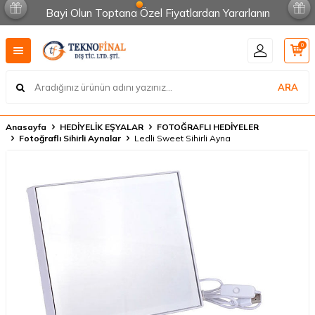
Bayi Olun Toptana Özel Fiyatlardan Yararlanın
0
ARA
Anasayfa
HEDİYELİK EŞYALAR
FOTOĞRAFLI HEDİYELER
Fotoğraflı Sihirli Aynalar
Ledli Sweet Sihirli Ayna