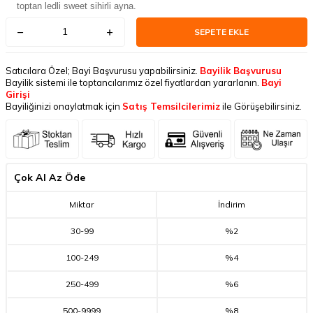
toptan ledli sweet sihirli ayna.
SEPETE EKLE
Satıcılara Özel; Bayi Başvurusu yapabilirsiniz.
Bayilik Başvurusu
Bayilik sistemi ile toptancılarımız özel fiyatlardan yararlanın.
Bayi
Girişi
Bayiliğinizi onaylatmak için
Satış Temsilcilerimiz
ile Görüşebilirsiniz.
Çok Al Az Öde
Miktar
İndirim
30
-
99
%2
100
-
249
%4
250
-
499
%6
500
-
9999
%8