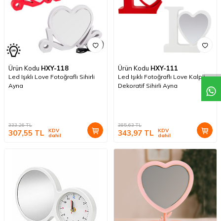
Ürün Kodu
HXY-118
Ürün Kodu
HXY-111
Led Işıklı Love Fotoğraflı Sihirli
Led Işıklı Fotoğraflı Love Kalpli
Ayna
Dekoratif Sihirli Ayna
333,26
TL
385,63
TL
KDV
KDV
307,55
TL
343,97
TL
dahil
dahil