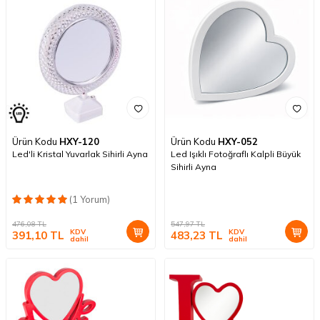
Ürün Kodu
HXY-120
Ürün Kodu
HXY-052
Led'li Kristal Yuvarlak Sihirli Ayna
Led Işıklı Fotoğraflı Kalpli Büyük
Sihirli Ayna
(1 Yorum)
476,08
TL
547,97
TL
KDV
KDV
391,10
TL
483,23
TL
dahil
dahil