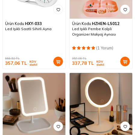
Ürün Kodu
HXY-033
Ürün Kodu
HZHEN-LS012
Led Işıklı Saatli Sihirli Ayna
Led Işıklı Pembe Kalpli
Organizer Makyaj Aynası
(1 Yorum)
666,52
TL
357,06
TL
KDV
KDV
357,06
TL
337,78
TL
dahil
dahil