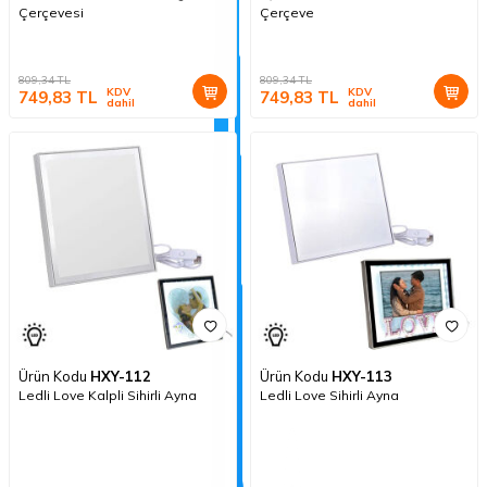
Çerçevesi
Çerçeve
809,34
TL
809,34
TL
KDV
KDV
749,83
TL
749,83
TL
dahil
dahil
Ürün Kodu
HXY-112
Ürün Kodu
HXY-113
Ledli Love Kalpli Sihirli Ayna
Ledli Love Sihirli Ayna