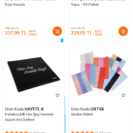
Kazı Kazan
Topu - 5'li Paket
259,99
TL
237,96
TL
KDV
KDV
237,99
TL
229,03
TL
dahil
dahil
Ürün Kodu
HAYF71-K
Ürün Kodu
URT66
Polabook® Her Şey Seninle
Sticker Etiket
Güzel Anı Defteri
(1 Yorum)
(1 Yorum)