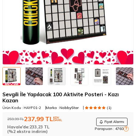
Sevgili İle Yapılacak 100 Aktivite Posteri - Kazı
Kazan
Ürün Kodu :
HAYF01-2
Marka :
NobbyStar
(1)
237,99
TL
KDV
259,99
TL
DAHİL
Fiyat Alarmı
Havale'de:
233,23
TL
Parapuan :
4760
?
(%2 ekstra indirim)