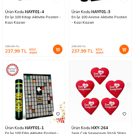
Ürün Kodu
HAYF01-4
Ürün Kodu
HAYF01-3
En İyi 100 Kitap Aktivite Posteri -
En İyi 100 Anime Aktivite Posteri
Kazı Kazan
- Kazı Kazan
259,99
TL
259,99
TL
KDV
KDV
237,99
TL
237,99
TL
dahil
dahil
Ürün Kodu
HAYF01-1
Ürün Kodu
HXY-264
En İyi 100 Film Aktivite Posteri -
Seni Çok Seviyorum Yazılı Stres