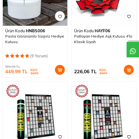
Ürün Kodu
HNBS006
Ürün Kodu
HAYF06
Pasta Görünümlü Sürpriz Hediye
Patlayan Hediye Aşk Kutusu 4'lü
Kutusu
Klasik Siyah
(9 Yorum)
599,99
TL
KDV
KDV
449,99
TL
226,06
TL
dahil
dahil