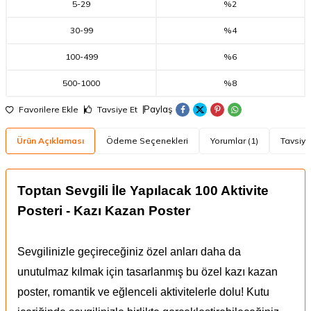
5
-
29
%2
30
-
99
%4
100
-
499
%6
500
-
1000
%8
Paylaş
Favorilere Ekle
Tavsiye Et
Ürün Açıklaması
Ödeme Seçenekleri
Yorumlar (1)
Tavsiye
Toptan Sevgili İle Yapılacak 100 Aktivite
Posteri - Kazı Kazan Poster
Sevgilinizle geçireceğiniz özel anları daha da
unutulmaz kılmak için tasarlanmış bu özel kazı kazan
poster, romantik ve eğlenceli aktivitelerle dolu! Kutu