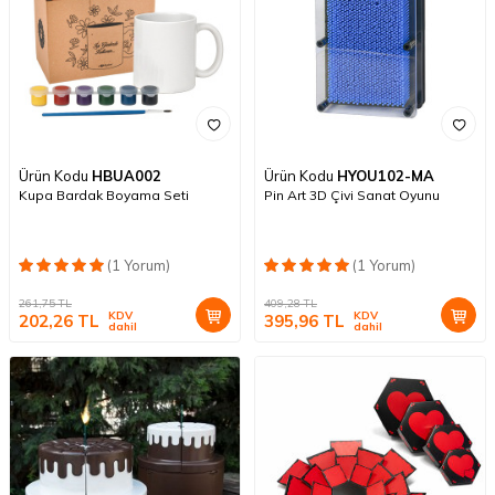
Ürün Kodu
HBUA002
Ürün Kodu
HYOU102-MA
Kupa Bardak Boyama Seti
Pin Art 3D Çivi Sanat Oyunu
(1 Yorum)
(1 Yorum)
261,75
TL
409,28
TL
KDV
KDV
202,26
TL
395,96
TL
dahil
dahil