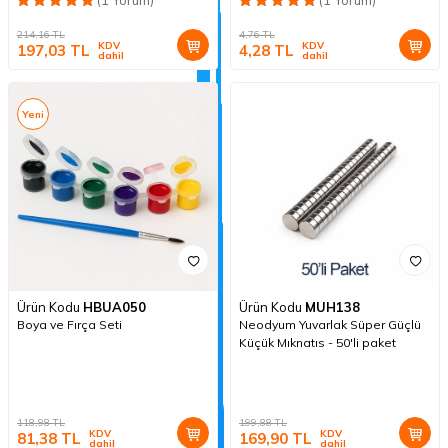
214,16
TL
4,76
TL
KDV
KDV
197,03
TL
4,28
TL
dahil
dahil
Yeni
Ürün Kodu
HBUA050
Ürün Kodu
MUH138
Boya ve Fırça Seti
Neodyum Yuvarlak Süper Güçlü
Küçük Mıknatıs - 50'li paket
118,98
TL
199,88
TL
KDV
KDV
81,38
TL
169,90
TL
dahil
dahil