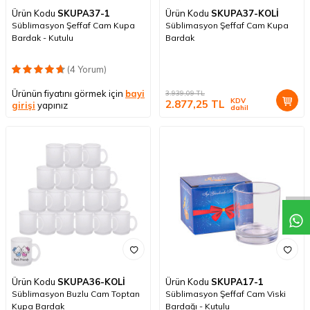
Ürün Kodu
SKUPA37-1
Ürün Kodu
SKUPA37-KOLİ
Süblimasyon Şeffaf Cam Kupa
Süblimasyon Şeffaf Cam Kupa
Bardak - Kutulu
Bardak
(4 Yorum)
Ürünün fiyatını görmek için
bayi
3.939,09
TL
KDV
2.877,25
TL
girişi
yapınız
dahil
Ürün Kodu
SKUPA36-KOLİ
Ürün Kodu
SKUPA17-1
Süblimasyon Buzlu Cam Toptan
Süblimasyon Şeffaf Cam Viski
Kupa Bardak
Bardağı - Kutulu