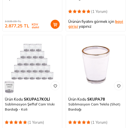
(1 Yorum)
Ürünün fiyatını görmek için
bayi
3.939,09
TL
KDV
2.877,25
TL
girişi
yapınız
dahil
Ürün Kodu
SKUPA17KOLİ
Ürün Kodu
SKUPA78
Süblimasyon Şeffaf Cam Viski
Süblimasyon Cam Tekila (Shot)
Bardağı - Koli
Bardağı
(1 Yorum)
(1 Yorum)