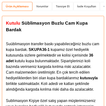
Ürün Açıklaması
Yorumlar
Tavsiye Et
İade Koşulları
Ö
Kutulu
Süblimasyon Buzlu Cam Kupa
Bardak
Suüblimasyon transfer baskı yapabileceğiniz buzlu cam
kupa bardak.
SKUPA36-1
kupamız özel hediyelik
kutusunda sizlere gelmektedir ve kolisi içerisinde
36
adet
kutulu kupa bulunmaktadır.
Siparişlerinizi koli
bazında verirseniz kargoda kırılma riski azalacaktır.
Cam malzemeden üretilmiştir. En çok tercih edilen
hediyeliklerden biri olan kupa bardaklarımız
kutusuyla
birlikte satılmaktadır. Koli adedi ve katları şeklinde
alındığında kargoda kırılma riski daha da azalacaktır.
Sublimasyon Kişiye özel satış yapan müşterimizseniz