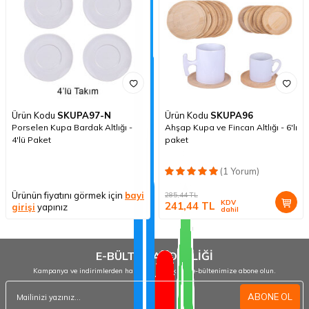
Ürün Kodu
SKUPA97-N
Ürün Kodu
SKUPA96
Porselen Kupa Bardak Altlığı -
Ahşap Kupa ve Fincan Altlığı - 6'lı
4'lü Paket
paket
(1 Yorum)
Ürünün fiyatını görmek için
bayi
285,44
TL
KDV
241,44
TL
girişi
yapınız
dahil
E-BÜLTEN ABONELİĞİ
Kampanya ve indirimlerden haberdar olmak için e-bültenimize abone olun.
ABONE OL