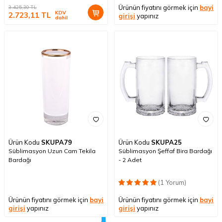
Ürünün fiyatını görmek için
bayi
3.425,30
TL
KDV
2.723,11
TL
girişi
yapınız
dahil
Ürün Kodu
SKUPA79
Ürün Kodu
SKUPA25
Süblimasyon Uzun Cam Tekila
Süblimasyon Şeffaf Bira Bardağı
Bardağı
- 2 Adet
(1 Yorum)
Ürünün fiyatını görmek için
bayi
Ürünün fiyatını görmek için
bayi
girişi
yapınız
girişi
yapınız