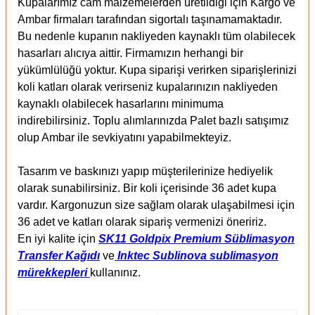
Kupalarımız cam malzemelerden üretildiği için Kargo ve
Ambar firmaları tarafından sigortalı taşınamamaktadır.
Bu nedenle kupanın nakliyeden kaynaklı tüm olabilecek
hasarları alıcıya aittir. Firmamızın herhangi bir
yükümlülüğü yoktur. Kupa siparişi verirken siparişlerinizi
koli katları olarak verirseniz kupalarınızın nakliyeden
kaynaklı olabilecek hasarlarını minimuma
indirebilirsiniz. Toplu alımlarınızda Palet bazlı satışımız
olup Ambar ile sevkiyatını yapabilmekteyiz.
Tasarım ve baskınızı yapıp müşterilerinize hediyelik
olarak sunabilirsiniz. Bir koli içerisinde 36 adet kupa
vardır. Kargonuzun size sağlam olarak ulaşabilmesi için
36 adet ve katları olarak sipariş vermenizi öneririz.
En iyi kalite için
SK11 Goldpix Premium Süblimasyon
Transfer Kağıdı
ve
Inktec Sublinova sublimasyon
mürekkepleri
kullanınız.