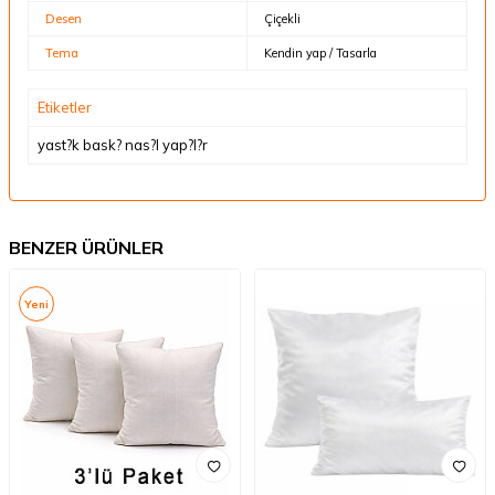
Desen
Çiçekli
Tema
Kendin yap / Tasarla
Etiketler
yast?k bask? nas?l yap?l?r
BENZER ÜRÜNLER
Yeni