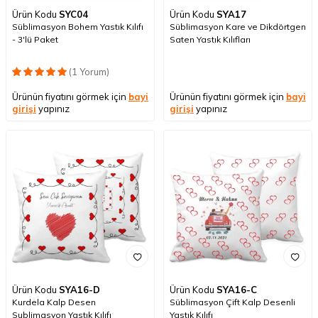
Ürün Kodu
SYC04
Ürün Kodu
SYA17
Süblimasyon Bohem Yastık Kılıfı
Süblimasyon Kare ve Dikdörtgen
- 3'lü Paket
Saten Yastık Kılıfları
(1 Yorum)
Ürünün fiyatını görmek için
bayi
Ürünün fiyatını görmek için
bayi
girişi
yapınız
girişi
yapınız
Ürün Kodu
SYA16-D
Ürün Kodu
SYA16-C
Kurdela Kalp Desen
Süblimasyon Çift Kalp Desenli
Sublimasyon Yastık Kılıfı
Yastık Kılıfı