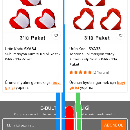
Ürün Kodu
SYA34
Ürün Kodu
SYA33
Süblimasyon Kırmızı Kalpli Yastık
Toptan Süblimasyon Yatay
Kılıfı - 3’lü Paket
Kırmızı Kalp Yastık Kılıfı - 3’lü
Paket
(2 Yorum)
Ürünün fiyatını görmek için
bayi
Ürünün fiyatını görmek için
bayi
girişi
yapınız
girişi
yapınız
E-BÜLTEN ABONELİĞİ
Kampanya ve indirimlerden haberdar olmak için e-bültenimize abone olun.
ABONE OL