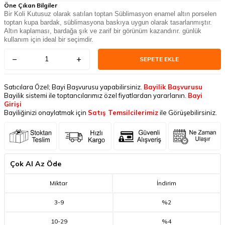
Öne Çıkan Bilgiler
Bir Koli Kutusuz olarak satılan toptan Süblimasyon enamel altın porselen
toptan kupa bardak, süblimasyona baskıya uygun olarak tasarlanmıştır.
Altın kaplaması, bardağa şık ve zarif bir görünüm kazandırır. günlük
kullanım için ideal bir seçimdir.
SEPETE EKLE
Satıcılara Özel; Bayi Başvurusu yapabilirsiniz.
Bayilik Başvurusu
Bayilik sistemi ile toptancılarımız özel fiyatlardan yararlanın.
Bayi
Girişi
Bayiliğinizi onaylatmak için
Satış Temsilcilerimiz
ile Görüşebilirsiniz.
Çok Al Az Öde
Miktar
İndirim
3
-
9
%2
10
-
29
%4