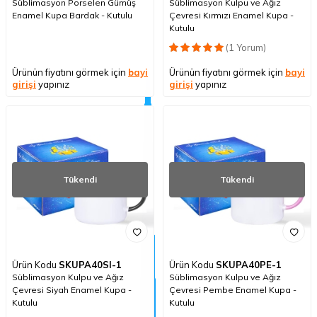
Süblimasyon Porselen Gümüş
Süblimasyon Kulpu ve Ağız
Enamel Kupa Bardak - Kutulu
Çevresi Kırmızı Enamel Kupa -
Kutulu
(1 Yorum)
Ürünün fiyatını görmek için
bayi
Ürünün fiyatını görmek için
bayi
girişi
yapınız
girişi
yapınız
Tükendi
Tükendi
Ürün Kodu
SKUPA40SI-1
Ürün Kodu
SKUPA40PE-1
Süblimasyon Kulpu ve Ağız
Süblimasyon Kulpu ve Ağız
Çevresi Siyah Enamel Kupa -
Çevresi Pembe Enamel Kupa -
Kutulu
Kutulu