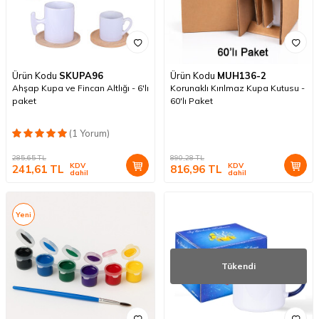
Ürün Kodu
SKUPA96
Ürün Kodu
MUH136-2
Ahşap Kupa ve Fincan Altlığı - 6'lı
Korunaklı Kırılmaz Kupa Kutusu -
paket
60'lı Paket
(1 Yorum)
285,65
TL
890,28
TL
KDV
KDV
241,61
TL
816,96
TL
dahil
dahil
Yeni
Tükendi