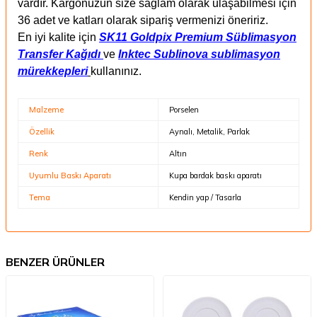
vardır. Kargonuzun size sağlam olarak ulaşabilmesi için
36 adet ve katları olarak sipariş vermenizi öneririz.
En iyi kalite için
SK11 Goldpix Premium Süblimasyon
Transfer Kağıdı
ve
Inktec Sublinova sublimasyon
mürekkepleri
kullanınız.
Malzeme
Porselen
Özellik
Aynalı, Metalik, Parlak
Renk
Altın
Uyumlu Baskı Aparatı
Kupa bardak baskı aparatı
Tema
Kendin yap / Tasarla
BENZER ÜRÜNLER