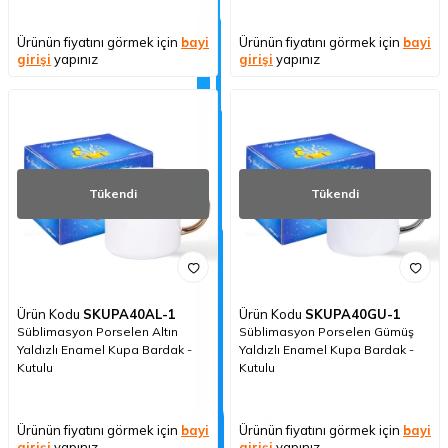
Ürünün fiyatını görmek için
bayi
Ürünün fiyatını görmek için
bayi
girişi
yapınız
girişi
yapınız
Tükendi
Tükendi
Ürün Kodu
SKUPA40AL-1
Ürün Kodu
SKUPA40GU-1
Süblimasyon Porselen Altın
Süblimasyon Porselen Gümüş
Yaldızlı Enamel Kupa Bardak -
Yaldızlı Enamel Kupa Bardak -
Kutulu
Kutulu
Ürünün fiyatını görmek için
bayi
Ürünün fiyatını görmek için
bayi
girişi
yapınız
girişi
yapınız