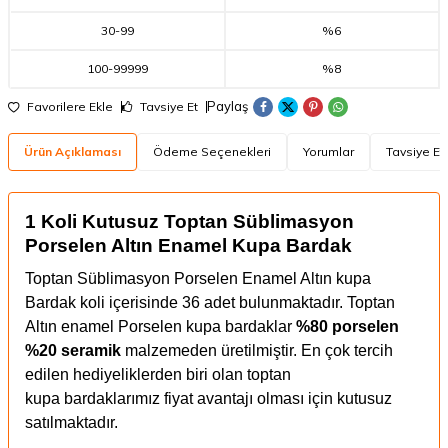
30
-
99
%6
100
-
99999
%8
Paylaş
Favorilere Ekle
Tavsiye Et
Ürün Açıklaması
Ödeme Seçenekleri
Yorumlar
Tavsiye Et
1 Koli Kutusuz Toptan Süblimasyon
Porselen Altın Enamel Kupa Bardak
Toptan Süblimasyon Porselen Enamel Altın kupa
Bardak koli içerisinde 36 adet bulunmaktadır. Toptan
Altın enamel Porselen kupa bardaklar
%80 porselen
%20 seramik
malzemeden üretilmiştir. En çok tercih
edilen hediyeliklerden biri olan toptan
kupa bardaklarımız fiyat avantajı olması için kutusuz
satılmaktadır.