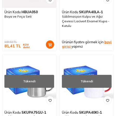
Ürün Kodu
HBUA050
Ürün Kodu
SKUPA40LA-1
Boya ve Fırça Seti
Süblimasyon Kulpu ve Ağız
Çevresi Lacivert Enamel Kupa -
Kutulu
Ürünün fiyatını görmek için
bayi
119,02
TL
KDV
81,41
TL
girişi
yapınız
dahil
Tükendi
Tükendi
Ürün Kodu
SKUPA75GU-1
Ürün Kodu
SKUPA40KI-1