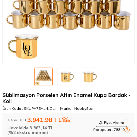
Süblimasyon Porselen Altın Enamel Kupa Bardak -
Koli
Ürün Kodu :
SKUPA75AL-KOLİ
Marka :
NobbyStar
3.941,98
TL
KDV
4.456,16
TL
DAHİL
Fiyat Alarmı
Havale'de:
3.863,14
TL
Parapuan :
78840
?
(%2 ekstra indirim)