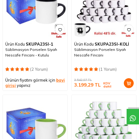
Ürün Kodu
SKUPA23SI-1
Ürün Kodu
SKUPA23SI-KOLİ
Süblimasyon Porselen Siyah
Süblimasyon Porselen Siyah
Nescafe Fincanı - Kutulu
Nescafe Fincanı
(2 Yorum)
(1 Yorum)
Ürünün fiyatını görmek için
bayi
3.542,07
TL
KDV
3.199,29
TL
girişi
yapınız
dahil