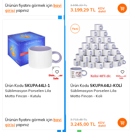
Ürünün fiyatını görmek için
bayi
3.656,33
TL
KDV
3.199,29
TL
girişi
yapınız
dahil
Yeni
Ürün Kodu
SKUPA44LI-1
Ürün Kodu
SKUPA44LI-KOLİ
Süblimasyon Porselen Lila
Süblimasyon Porselen Lila
Motto Fincan - Kutulu
Motto Fincan - Koli
Ürünün fiyatını görmek için
bayi
3.713,46
TL
KDV
3.245,00
TL
girişi
yapınız
dahil