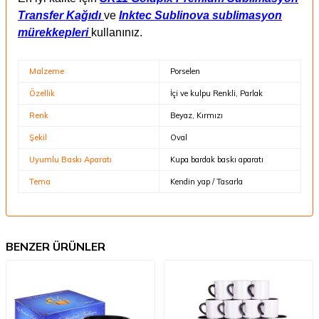
Transfer Kağıdı
ve
Inktec Sublinova sublimasyon
mürekkepleri
kullanınız.
Malzeme
Porselen
Özellik
İçi ve kulpu Renkli, Parlak
Renk
Beyaz, Kırmızı
Şekil
Oval
Uyumlu Baskı Aparatı
Kupa bardak baskı aparatı
Tema
Kendin yap / Tasarla
BENZER ÜRÜNLER