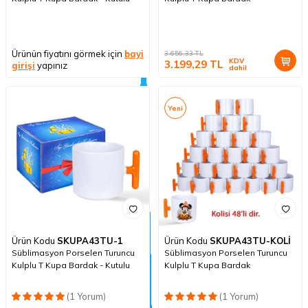
Ürünün fiyatını görmek için
bayi
3.656,33
TL
KDV
3.199,29
TL
girişi
yapınız
dahil
Yeni
Ürün Kodu
SKUPA43TU-1
Ürün Kodu
SKUPA43TU-KOLİ
Süblimasyon Porselen Turuncu
Süblimasyon Porselen Turuncu
Kulplu T Kupa Bardak - Kutulu
Kulplu T Kupa Bardak
(1 Yorum)
(1 Yorum)