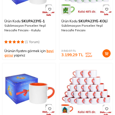
Ürün Kodu
SKUPA23YE-1
Ürün Kodu
SKUPA23YE-KOLİ
Süblimasyon Porselen Yeşil
Süblimasyon Porselen Yeşil
Nescafe Fincanı - Kutulu
Nescafe Fincanı
(1 Yorum)
Ürünün fiyatını görmek için
bayi
3.542,07
TL
KDV
3.199,29
TL
girişi
yapınız
dahil