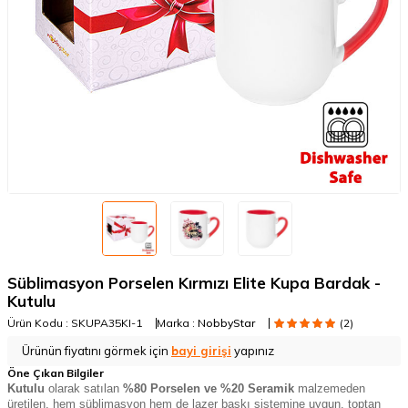
Süblimasyon Porselen Kırmızı Elite Kupa Bardak -
Kutulu
Ürün Kodu :
SKUPA35KI-1
Marka :
NobbyStar
(2)
Ürünün fiyatını görmek için
bayi girişi
yapınız
Öne Çıkan Bilgiler
Kutulu
olarak satılan
%80 Porselen ve %20
Seramik
malzemeden
üretilen, hem süblimasyon hem de lazer baskı sistemine uygun, toptan