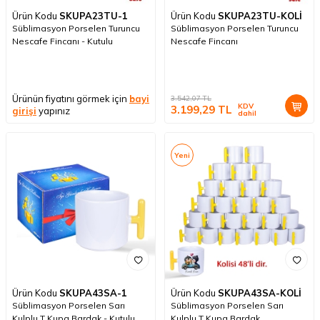
Ürün Kodu
SKUPA23TU-1
Ürün Kodu
SKUPA23TU-KOLİ
Süblimasyon Porselen Turuncu
Süblimasyon Porselen Turuncu
Nescafe Fincanı - Kutulu
Nescafe Fincanı
Ürünün fiyatını görmek için
bayi
3.542,07
TL
KDV
3.199,29
TL
girişi
yapınız
dahil
Yeni
Ürün Kodu
SKUPA43SA-1
Ürün Kodu
SKUPA43SA-KOLİ
Süblimasyon Porselen Sarı
Süblimasyon Porselen Sarı
Kulplu T Kupa Bardak - Kutulu
Kulplu T Kupa Bardak