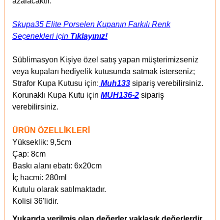
azalacaktır.
Skupa35 Elite Porselen Kupanın Farkılı Renk
Seçenekleri için
Tıklayınız!
Süblimasyon Kişiye özel satış yapan müşterimizseniz
veya kupaları hediyelik kutusunda satmak isterseniz;
Strafor Kupa Kutusu için:
Muh133
sipariş verebilirsiniz.
Korunaklı Kupa Kutu için
MUH136-2
sipariş
verebilirsiniz.
ÜRÜN ÖZELLİKLERİ
Yükseklik: 9,5cm
Çap: 8cm
Baskı alanı ebatı: 6x20cm
İç hacmi: 280ml
Kutulu olarak satılmaktadır.
Kolisi 36'lidir.
Yukarıda verilmiş olan değerler yaklaşık değerlerdir.