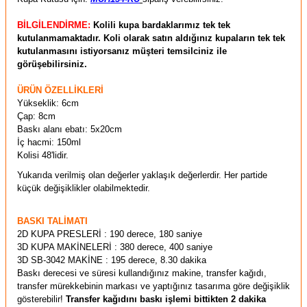
BİLGİLENDİRME:
Kolili kupa bardaklarımız tek tek
kutulanmamaktadır. Koli olarak satın aldığınız kupaların tek tek
kutulanmasını istiyorsanız müşteri temsilciniz ile
görüşebilirsiniz.
ÜRÜN ÖZELLİKLERİ
Yükseklik: 6cm
Çap: 8cm
Baskı alanı ebatı: 5x20cm
İç hacmi: 150ml
Kolisi 48'lidir.
Yukarıda verilmiş olan değerler yaklaşık değerlerdir. Her partide
küçük değişiklikler olabilmektedir.
BASKI TALİMATI
2D KUPA PRESLERİ : 190 derece, 180 saniye
3D KUPA MAKİNELERİ : 380 derece, 400 saniye
3D SB-3042 MAKİNE : 195 derece, 8.30 dakika
Baskı derecesi ve süresi kullandığınız makine, transfer kağıdı,
transfer mürekkebinin markası ve yaptığınız tasarıma göre değişiklik
gösterebilir!
Transfer kağıdını baskı işlemi bittikten 2 dakika