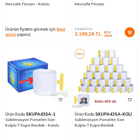
Nescafe Fincanı - Kutulu
Nescafe Fincanı
Ürünün fiyatını görmek için
bayi
3.542,07
TL
KDV
3.199,29
TL
girişi
yapınız
dahil
Yeni
Ürün Kodu
SKUPA43SA-1
Ürün Kodu
SKUPA43SA-KOLİ
Süblimasyon Porselen Sarı
Süblimasyon Porselen Sarı
Kulplu T Kupa Bardak - Kutulu
Kulplu T Kupa Bardak