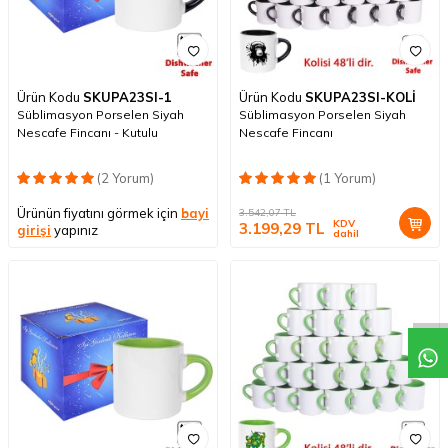
Ürün Kodu
SKUPA23SI-1
Ürün Kodu
SKUPA23SI-KOLİ
Süblimasyon Porselen Siyah
Süblimasyon Porselen Siyah
Nescafe Fincanı - Kutulu
Nescafe Fincanı
(2 Yorum)
(1 Yorum)
Ürünün fiyatını görmek için
bayi
3.542,07
TL
KDV
3.199,29
TL
girişi
yapınız
dahil