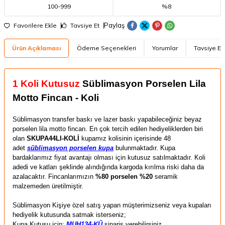
100
-
999
%8
Paylaş
Favorilere Ekle
Tavsiye Et
Ürün Açıklaması
Ödeme Seçenekleri
Yorumlar
Tavsiye Et
1 Koli Kutusuz
Süblimasyon Porselen Lila
Motto Fincan - Koli
Süblimasyon transfer baskı ve lazer baskı yapabileceğiniz beyaz
porselen lila motto fincan.
En çok tercih edilen hediyeliklerden biri
olan
SKUPA44LI-KOLİ
kupamız kolisinin içerisinde 48
adet
süblimasyon porselen kupa
bulunmaktadır. Kupa
bardaklarımız fiyat avantajı olması için kutusuz satılmaktadır. Koli
adedi ve katları şeklinde alındığında kargoda kırılma riski daha da
azalacaktır. Fincanlarımızın
%80 porselen %20
seramik
malzemeden üretilmiştir.
Süblimasyon Kişiye özel satış yapan müşterimizseniz veya kupaları
hediyelik kutusunda satmak isterseniz;
Kupa Kutusu için:
MUH134-KÜ
sipariş verebilirsiniz.