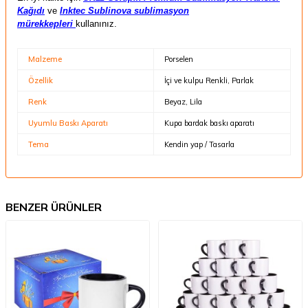
Kağıdı
ve
Inktec Sublinova sublimasyon
mürekkepleri
kullanınız.
Malzeme
Porselen
Özellik
İçi ve kulpu Renkli, Parlak
Renk
Beyaz, Lila
Uyumlu Baskı Aparatı
Kupa bardak baskı aparatı
Tema
Kendin yap / Tasarla
BENZER ÜRÜNLER