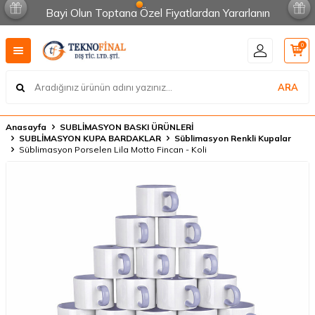
Bayi Olun Toptana Özel Fiyatlardan Yararlanın
0
ARA
Anasayfa
SUBLİMASYON BASKI ÜRÜNLERİ
SUBLİMASYON KUPA BARDAKLAR
Süblimasyon Renkli Kupalar
Süblimasyon Porselen Lila Motto Fincan - Koli