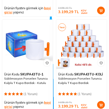
Ürünün fiyatını görmek için
bayi
3.656,33
TL
KDV
3.199,29
TL
girişi
yapınız
dahil
Yeni
Ürün Kodu
SKUPA43TU-1
Ürün Kodu
SKUPA43TU-KOLİ
Süblimasyon Porselen Turuncu
Süblimasyon Porselen Turuncu
Kulplu T Kupa Bardak - Kutulu
Kulplu T Kupa Bardak
(1 Yorum)
(1 Yorum)
Ürünün fiyatını görmek için
bayi
3.656,33
TL
KDV
3.199,29
TL
girişi
yapınız
dahil