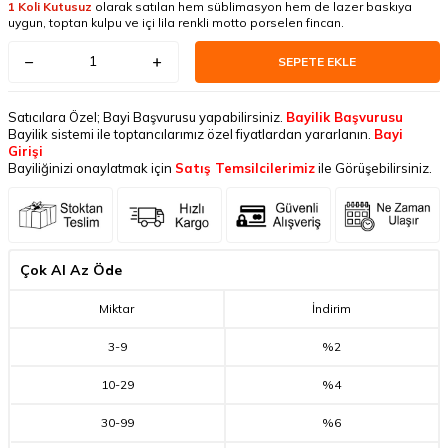
1 Koli Kutusuz
olarak satılan hem süblimasyon hem de lazer baskıya
uygun, toptan kulpu ve içi lila renkli motto porselen fincan.
SEPETE EKLE
Satıcılara Özel; Bayi Başvurusu yapabilirsiniz.
Bayilik Başvurusu
Bayilik sistemi ile toptancılarımız özel fiyatlardan yararlanın.
Bayi
Girişi
Bayiliğinizi onaylatmak için
Satış Temsilcilerimiz
ile Görüşebilirsiniz.
Çok Al Az Öde
Miktar
İndirim
3
-
9
%2
10
-
29
%4
30
-
99
%6