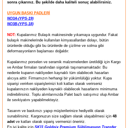
sonra çıkarınız. Bu şekilde daha kaliteli sonuç alabilirsiniz.
UYGUN BASKI PADLERİ
NO3A-(YPS-19)
NO3B-(YPS-18)
NOT:
Kupalarımız Bulaşık makinesinde yıkamaya uygundur. Fakat
bulaşık makinelerinde kullanılan kimyasallardan dolayı, bütün
ürünlerde olduğu gibi bu ürünlerde de çizilme ve solma gibi
deformasyonların başlaması doğaldır.
Kupalarımız porselen ve seramik malzemelerden üretildiği için Kargo
ve Ambar firmaları tarafından sigortalı taşınamamaktadır. Bu
nedenle kupanın nakliyeden kaynaklı tüm olabilecek hasarları
alıcıya aittir. Firmamızın herhangi bir yükümlülüğü yoktur. Kupa
siparişi verirken siparişlerinizi koli katları olarak verirseniz
kupalarınızın nakliyeden kaynaklı olabilecek hasarlarını minimuma
indirebilirsiniz. Toplu alımlarınızda Palet bazlı satışımız olup Ambar
ile sevkiyatını yapabilmekteyiz.
Tasarım ve baskınızı yapıp müşterilerinize hediyelik olarak
sunabilirsiniz. Kargonuzun size sağlam olarak ulaşabilmesi için
48
adet
ve katları olarak sipariş vermenizi öneririz.
En iyi kalite için
SK11 Goldpix Premium Süblimasyon Transfer