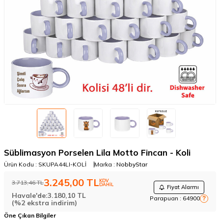
Süblimasyon Porselen Lila Motto Fincan - Koli
Ürün Kodu :
SKUPA44LI-KOLİ
Marka :
NobbyStar
3.245,00
TL
KDV
3.713,46
TL
DAHİL
Fiyat Alarmı
Havale'de:
3.180,10
TL
Parapuan :
64900
?
(%2 ekstra indirim)
Öne Çıkan Bilgiler