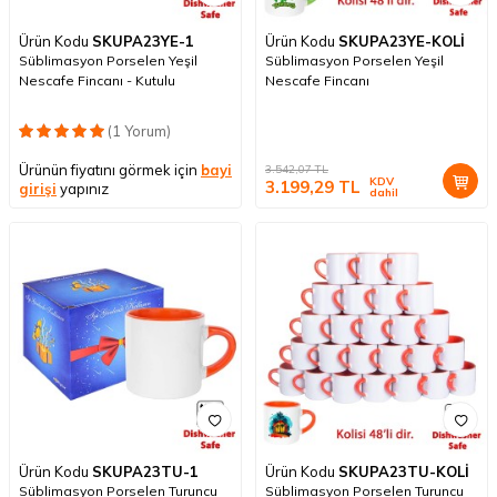
Ürün Kodu
SKUPA23YE-1
Ürün Kodu
SKUPA23YE-KOLİ
Süblimasyon Porselen Yeşil
Süblimasyon Porselen Yeşil
Nescafe Fincanı - Kutulu
Nescafe Fincanı
(1 Yorum)
Ürünün fiyatını görmek için
bayi
3.542,07
TL
KDV
3.199,29
TL
girişi
yapınız
dahil
Ürün Kodu
SKUPA23TU-1
Ürün Kodu
SKUPA23TU-KOLİ
Süblimasyon Porselen Turuncu
Süblimasyon Porselen Turuncu