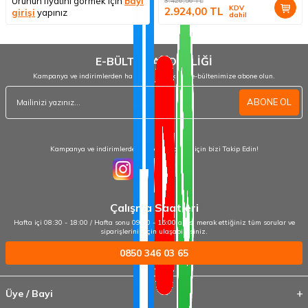
Ürünün fiyatını görmek için
bayi
3.426,56
TL
KDV
2.924,00
TL
girişi
yapınız
dahil
E-BÜLTEN ABONELİĞİ
Kampanya ve indirimlerden haberdar olmak için e-bültenimize abone olun.
ABONE OL
Kampanya ve indirimlerden haberdar olmak için bizi Takip Edin!
Çalışma Saatleri
Hafta içi 08:30 - 18:00 / Hafta sonu 09:00 - 15:00 arası merak ettiğiniz tüm sorular ve
siparişleriniz için ulaşabilirsiniz.
0850 346 03 65
Üye / Bayi