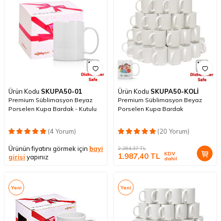
Ürün Kodu
SKUPA50-01
Ürün Kodu
SKUPA50-KOLİ
Premium Süblimasyon Beyaz
Premium Süblimasyon Beyaz
Porselen Kupa Bardak - Kutulu
Porselen Kupa Bardak
(4 Yorum)
(20 Yorum)
Ürünün fiyatını görmek için
bayi
2.284,37
TL
KDV
1.987,40
TL
girişi
yapınız
dahil
Yeni
Yeni