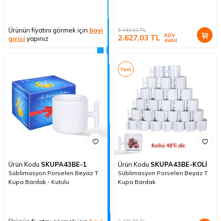
Ürünün fiyatını görmek için
bayi
3.141,01
TL
KDV
2.627,03
TL
girişi
yapınız
dahil
Yeni
Ürün Kodu
SKUPA43BE-1
Ürün Kodu
SKUPA43BE-KOLİ
Süblimasyon Porselen Beyaz T
Süblimasyon Porselen Beyaz T
Kupa Bardak - Kutulu
Kupa Bardak