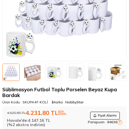
Süblimasyon Futbol Toplu Porselen Beyaz Kupa
Bardak
Ürün Kodu :
SKUPA47-KOLİ
Marka :
NobbyStar
4.231,80
TL
KDV
4.625,85
TL
DAHİL
Fiyat Alarmı
Havale'de:
4.147,16
TL
Parapuan :
84636
?
(%2 ekstra indirim)