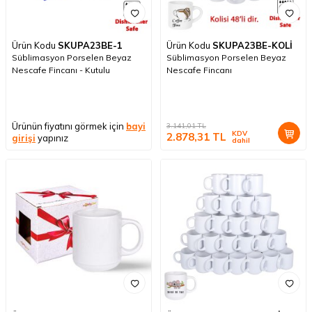
Ürün Kodu
SKUPA23BE-1
Ürün Kodu
SKUPA23BE-KOLİ
Süblimasyon Porselen Beyaz
Süblimasyon Porselen Beyaz
Nescafe Fincanı - Kutulu
Nescafe Fincanı
Ürünün fiyatını görmek için
bayi
3.141,01
TL
KDV
2.878,31
TL
girişi
yapınız
dahil