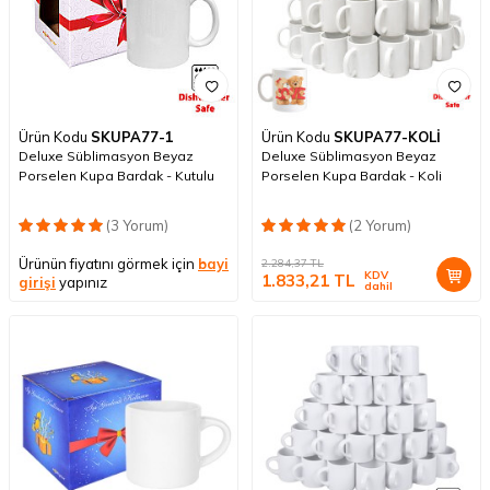
Ürün Kodu
SKUPA77-1
Ürün Kodu
SKUPA77-KOLİ
Deluxe Süblimasyon Beyaz
Deluxe Süblimasyon Beyaz
Porselen Kupa Bardak - Kutulu
Porselen Kupa Bardak - Koli
(3 Yorum)
(2 Yorum)
Ürünün fiyatını görmek için
bayi
2.284,37
TL
KDV
1.833,21
TL
girişi
yapınız
dahil