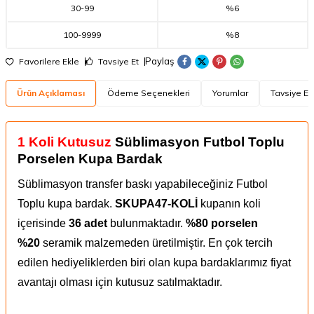
30
-
99
%6
100
-
9999
%8
Paylaş
Favorilere Ekle
Tavsiye Et
Ürün Açıklaması
Ödeme Seçenekleri
Yorumlar
Tavsiye Et
1 Koli
Kutusuz
Süblimasyon Futbol Toplu
Porselen Kupa Bardak
Süblimasyon transfer baskı yapabileceğiniz Futbol
Toplu kupa bardak.
SKUPA47-KOLİ
kupanın koli
içerisinde
36 adet
bulunmaktadır.
%80 porselen
%20
seramik malzemeden üretilmiştir. En çok tercih
edilen hediyeliklerden biri olan kupa bardaklarımız fiyat
avantajı olması için kutusuz satılmaktadır.