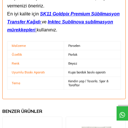
vermenizi öneririz.
En iyi kalite için
SK11 Goldpix Premium Süblimasyon
Transfer Kağıdı
ve
Inktec Sublinova sublimasyon
mürekkepleri
kullanınız.
Malzeme
Porselen
Özellik
Parlak
Renk
Beyaz
Uyumlu Baskı Aparatı
Kupa bardak baskı aparatı
Kendin yap / Tasarla, Spor &
Tema
Taraftar
BENZER ÜRÜNLER