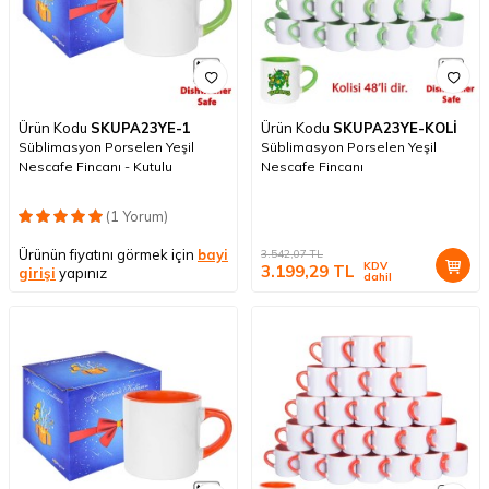
Ürün Kodu
SKUPA23YE-1
Ürün Kodu
SKUPA23YE-KOLİ
Süblimasyon Porselen Yeşil
Süblimasyon Porselen Yeşil
Nescafe Fincanı - Kutulu
Nescafe Fincanı
(1 Yorum)
Ürünün fiyatını görmek için
bayi
3.542,07
TL
KDV
3.199,29
TL
girişi
yapınız
dahil