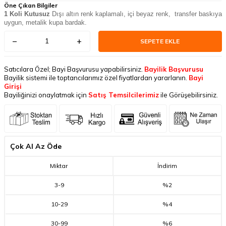
Öne Çıkan Bilgiler
1 Koli Kutusuz
Dışı altın renk kaplamalı, içi beyaz renk, transfer baskıya
uygun, metalik kupa bardak.
SEPETE EKLE
Satıcılara Özel; Bayi Başvurusu yapabilirsiniz.
Bayilik Başvurusu
Bayilik sistemi ile toptancılarımız özel fiyatlardan yararlanın.
Bayi
Girişi
Bayiliğinizi onaylatmak için
Satış Temsilcilerimiz
ile Görüşebilirsiniz.
Çok Al Az Öde
Miktar
İndirim
3
-
9
%2
10
-
29
%4
30
-
99
%6