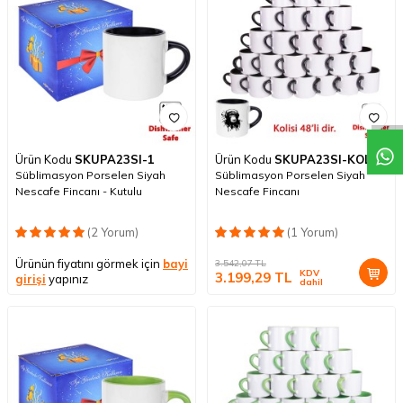
Ürün Kodu
SKUPA23SI-1
Ürün Kodu
SKUPA23SI-KOLİ
Süblimasyon Porselen Siyah
Süblimasyon Porselen Siyah
Nescafe Fincanı - Kutulu
Nescafe Fincanı
(2 Yorum)
(1 Yorum)
Ürünün fiyatını görmek için
bayi
3.542,07
TL
KDV
3.199,29
TL
girişi
yapınız
dahil