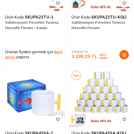
Ürün Kodu
SKUPA23TU-1
Ürün Kodu
SKUPA23TU-KOLİ
Süblimasyon Porselen Turuncu
Süblimasyon Porselen Turuncu
Nescafe Fincanı - Kutulu
Nescafe Fincanı
Ürünün fiyatını görmek için
bayi
3.542,07
TL
KDV
3.199,29
TL
girişi
yapınız
dahil
Yeni
Ürün Kodu
SKUPA43SA-1
Ürün Kodu
SKUPA43SA-KOLİ