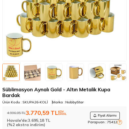
Süblimasyon Aynalı Gold - Altın Metalik Kupa
Bardak
Ürün Kodu :
SKUPA26-KOLİ
Marka :
NobbyStar
3.770,59
TL
KDV
4.936,05
TL
DAHİL
Fiyat Alarmı
Havale'de:
3.695,18
TL
Parapuan :
75412
?
(%2 ekstra indirim)