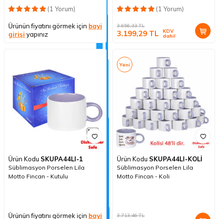
(1 Yorum)
(1 Yorum)
Ürünün fiyatını görmek için
bayi
3.656,33
TL
KDV
3.199,29
TL
girişi
yapınız
dahil
Yeni
Ürün Kodu
SKUPA44LI-1
Ürün Kodu
SKUPA44LI-KOLİ
Süblimasyon Porselen Lila
Süblimasyon Porselen Lila
Motto Fincan - Kutulu
Motto Fincan - Koli
Ürünün fiyatını görmek için
bayi
3.713,46
TL