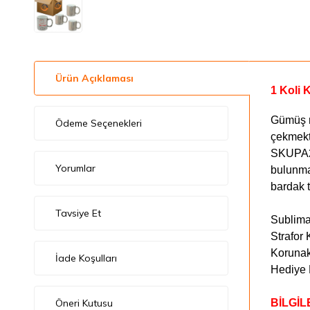
Ürün Açıklaması
1 Koli 
Gümüş re
Ödeme Seçenekleri
çekmekt
SKUPA27
Yorumlar
bulunma
bardak t
Tavsiye Et
Sublima
Strafor
Korunak
İade Koşulları
Hediye 
Öneri Kutusu
BİLGİL