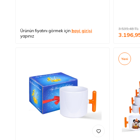
3.539,48
TL
Ürünün fiyatını görmek için
bayi girişi
3.196,9
yapınız
Yeni