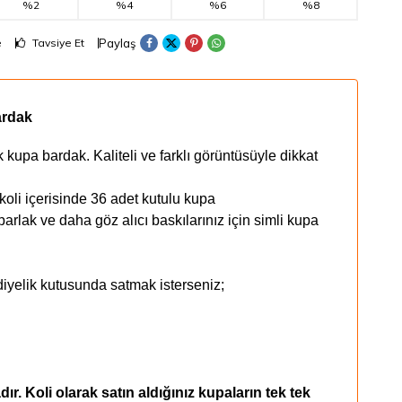
%2
%4
%6
%8
Paylaş
e
Tavsiye Et
ardak
kupa bardak. Kaliteli ve farklı görüntüsüyle dikkat
li içerisinde 36 adet kutulu kupa
parlak ve daha göz alıcı baskılarınız için simli kupa
iyelik kutusunda satmak isterseniz;
r. Koli olarak satın aldığınız kupaların tek tek