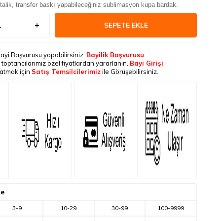
alik, transfer baskı yapabileceğiniz sublimasyon kupa bardak.
SEPETE EKLE
Bayi Başvurusu yapabilirsiniz.
Bayilik Başvurusu
le toptancılarımız özel fiyatlardan yararlanın.
Bayi Girişi
latmak için
Satış Temsilcilerimiz
ile Görüşebilirsiniz.
de
3
-
9
10
-
29
30
-
99
100
-
9999