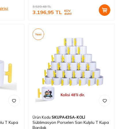
3.539,48
TL
irişi
3.196,95
TL
KDV
dahil
Yeni
Ürün Kodu
SKUPA43SA-KOLİ
plu T Kupa
Süblimasyon Porselen Sarı Kulplu T Kupa
Bardak