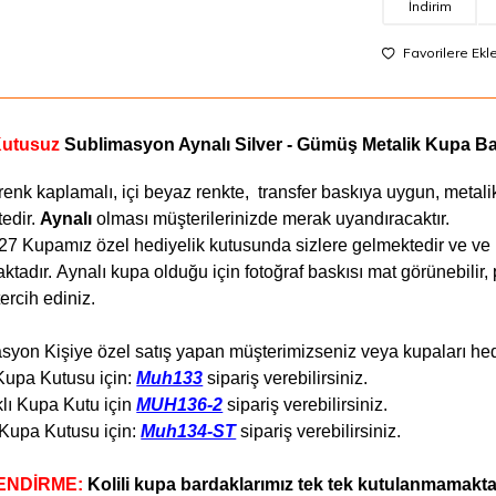
İndirim
Favorilere Ekl
Kutusuz
Sublimasyon Aynalı Silver - Gümüş Metalik Kupa B
nk kaplamalı, içi beyaz renkte, transfer baskıya uygun, metalik 
edir.
Aynalı
olması müşterilerinizde merak uyandıracaktır.
 Kupamız özel hediyelik kutusunda sizlere gelmektedir ve ve ko
ktadır.
Aynalı kupa olduğu için fotoğraf baskısı mat görünebilir, 
ercih ediniz.
syon Kişiye özel satış yapan müşterimizseniz veya kupaları hed
 Kupa Kutusu için:
Muh133
sipariş verebilirsiniz.
lı Kupa Kutu için
MUH136-2
sipariş verebilirsiniz.
Kupa Kutusu için:
Muh134-ST
sipariş verebilirsiniz.
ENDİRME:
Kolili kupa bardaklarımız tek tek kutulanmamaktadı