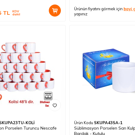
Ürünün fiyatını görmek için
bayi g
5
TL
KDV
yapınız
dahil
SKUPA23TU-KOLİ
Ürün Kodu
SKUPA43SA-1
on Porselen Turuncu Nescafe
Süblimasyon Porselen Sarı Kul
Bardak - Kutulu