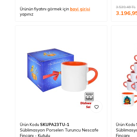
3.539,48
TL
Ürünün fiyatını görmek için
bayi girişi
3.196,9
yapınız
Ürün Kodu
SKUPA23TU-1
Ürün Kodu
Süblimasyon Porselen Turuncu Nescafe
Süblimasy
Fincanı - Kutulu
Fincanı