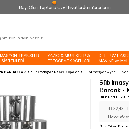
Bayi Olun Toptana Özel Fiyatlardan Yararlanın
İMASYON TRANSFER
YAZICI & MÜREKKEP &
DTF - UV BASKI
 SİSTEMLERİ
FOTOĞRAF KAĞITLARI
MAKİNE ve MAL
PA BARDAKLAR
Süblimasyon Renkli Kupalar
Süblimasyon Aynalı Silver 
Süblimasy
Bardak - K
Ürün Kodu :
SKUP
4.932,43
T
Havale'de
Öne Çıkan Bilgile