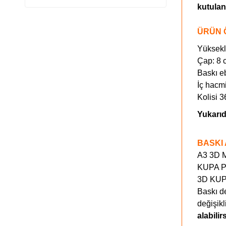
kutulan
ÜRÜN 
Yüksekl
Çap: 8 
Baskı e
İç hacm
Kolisi 36
Yukarıd
BASKI 
A3 3D M
KUPA PR
3D KUP
Baskı de
değişikl
alabilir