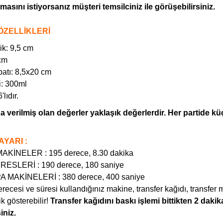
masını istiyorsanız müşteri temsilciniz ile görüşebilirsiniz.
ÖZELLİKLERİ
ik: 9,5 cm
cm
batı: 8,5x20 cm
i: 300ml
'lıdır.
a verilmiş olan değerler yaklaşık değerlerdir. Her partide küç
AYARI :
AKİNELER : 195 derece, 8.30 dakika
ESLERİ : 190 derece, 180 saniye
A MAKİNELERİ : 380 derece, 400 saniye
recesi ve süresi kullandığınız makine, transfer kağıdı, transfer
ik gösterebilir!
Transfer kağıdını baskı işlemi bittikten 2 daki
siniz.