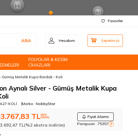
Favoriler
ARA
Hesabım
Sepetim
(
0
)
FOLYOLAR & KESİM
ZEMELERİ
CİHAZLARI
- Gümüş Metalik Kupa Bardak - Koli
on Aynalı Silver - Gümüş Metalik Kupa
oli
A27-KOLİ
Marka :
NobbyStar
3.767,83
TL
KDV
L
Fiyat Alarmı
DAHİL
Parapuan :
75357
?
:
3.692,47
TL
(%2 ekstra indirim)
r