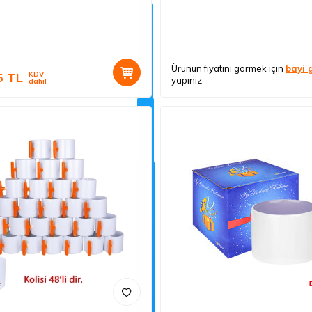
Ürünün fiyatını görmek için
bayi g
5
TL
KDV
yapınız
dahil