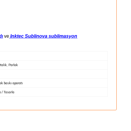
dı
ve
Inktec Sublinova sublimasyon
talik, Parlak
k baskı aparatı
 / Tasarla