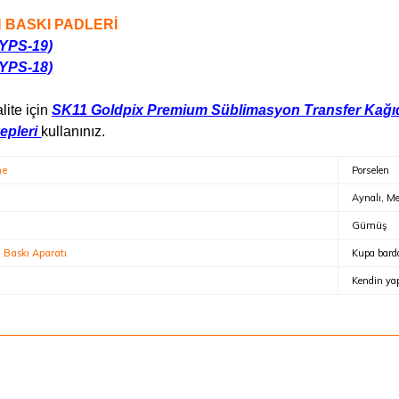
 BASKI PADLERİ
YPS-19)
YPS-18)
lite için
SK11 Goldpix Premium Süblimasyon Transfer Kağı
epleri
kullanınız.
me
Porselen
Aynalı, Me
Gümüş
Baskı Aparatı
Kupa barda
Kendin yap