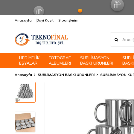
Anasayfa
Bayi Kayıt
Siparişlerim
HEDİYELİK
FOTOĞRAF
SUBLİMASYON
SUBL
EŞYALAR
ALBÜMLERİ
BASKI ÜRÜNLERİ
BASKI
Anasayfa
SUBLİMASYON BASKI ÜRÜNLERİ
SUBLİMASYON KU