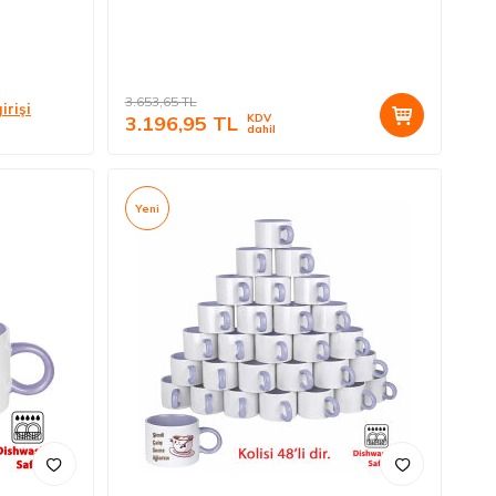
3.653,65
TL
irişi
3.196,95
TL
KDV
dahil
Yeni