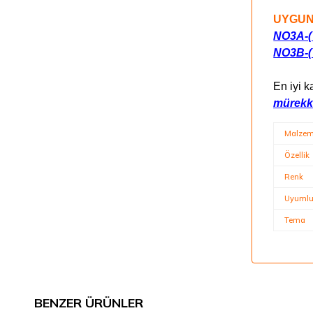
UYGUN
NO3A-(
NO3B-(
En iyi ka
mürekk
Malze
Özellik
Renk
Uyumlu 
Tema
BENZER ÜRÜNLER