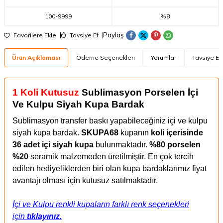
100
-
9999
%8
Paylaş
Favorilere Ekle
Tavsiye Et
Ürün Açıklaması
Ödeme Seçenekleri
Yorumlar
Tavsiye Et
1 Koli Kutusuz
Sublimasyon Porselen İçi
Ve Kulpu Siyah Kupa Bardak
Sublimasyon transfer baskı yapabileceğiniz içi ve kulpu
siyah kupa bardak.
SKUPA68
kupanın
koli içerisinde
36 adet içi siyah kupa
bulunmaktadır.
%80 porselen
%20
seramik malzemeden üretilmiştir. En çok tercih
edilen hediyeliklerden biri olan kupa bardaklarımız fiyat
avantajı olması için kutusuz satılmaktadır.
İçi ve Kulpu renkli kupaların farklı renk seçenekleri
için
tıklayınız.