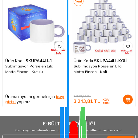
Yeni
Ürün Kodu
SKUPA44LI-1
Ürün Kodu
SKUPA44LI-KOLİ
Süblimasyon Porselen Lila
Süblimasyon Porselen Lila
Motto Fincan - Kutulu
Motto Fincan - Koli
Ürünün fiyatını görmek için
bayi
3.712,11
TL
KDV
3.243,81
TL
girişi
yapınız
dahil
E-BÜLTEN ABONELİĞİ
Kampanya ve indirimlerden haberdar olmak için e-bültenimize abone olun.