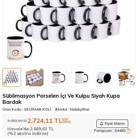
Süblimasyon Porselen İçi Ve Kulpu Siyah Kupa
Bardak
Ürün Kodu :
SKUPA68-KOLİ
Marka :
NobbyStar
2.724,11
TL
KDV
3.083,90
TL
DAHİL
Fiyat Alarmı
Havale'de:
2.669,63
TL
Parapuan :
54482
?
(%2 ekstra indirim)