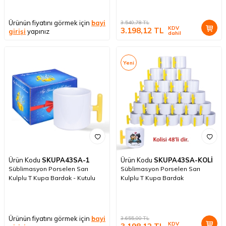
Ürünün fiyatını görmek için
bayi
3.540,78
TL
KDV
3.198,12
TL
girişi
yapınız
dahil
Yeni
Ürün Kodu
SKUPA43SA-1
Ürün Kodu
SKUPA43SA-KOLİ
Süblimasyon Porselen Sarı
Süblimasyon Porselen Sarı
Kulplu T Kupa Bardak - Kutulu
Kulplu T Kupa Bardak
Ürünün fiyatını görmek için
bayi
3.655,00
TL
KDV