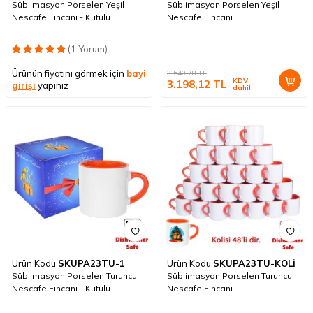
Süblimasyon Porselen Yeşil
Süblimasyon Porselen Yeşil
Nescafe Fincanı - Kutulu
Nescafe Fincanı
(1 Yorum)
Ürünün fiyatını görmek için
bayi
3.540,78
TL
KDV
3.198,12
TL
girişi
yapınız
dahil
Ürün Kodu
SKUPA23TU-1
Ürün Kodu
SKUPA23TU-KOLİ
Süblimasyon Porselen Turuncu
Süblimasyon Porselen Turuncu
Nescafe Fincanı - Kutulu
Nescafe Fincanı