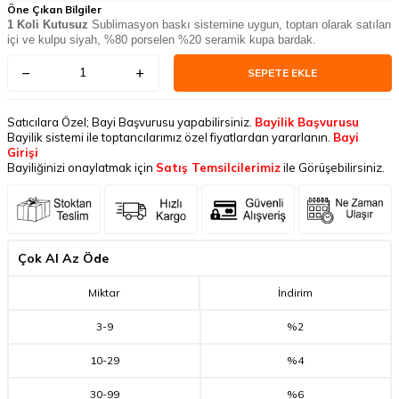
Öne Çıkan Bilgiler
1 Koli Kutusuz
Sublimasyon baskı sistemine uygun, toptan olarak satılan
içi ve kulpu siyah, %80 porselen %20 seramik kupa bardak.
SEPETE EKLE
Satıcılara Özel; Bayi Başvurusu yapabilirsiniz.
Bayilik Başvurusu
Bayilik sistemi ile toptancılarımız özel fiyatlardan yararlanın.
Bayi
Girişi
Bayiliğinizi onaylatmak için
Satış Temsilcilerimiz
ile Görüşebilirsiniz.
Çok Al Az Öde
Miktar
İndirim
3
-
9
%2
10
-
29
%4
30
-
99
%6