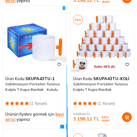
3.198,12
TL
girişi
yapınız
dahil
Yeni
Ürün Kodu
SKUPA43TU-1
Ürün Kodu
SKUPA43TU-KOLİ
Süblimasyon Porselen Turuncu
Süblimasyon Porselen Turuncu
Kulplu T Kupa Bardak - Kutulu
Kulplu T Kupa Bardak
(1 Yorum)
(1 Yorum)
Ürünün fiyatını görmek için
bayi
3.655,00
TL
KDV
3.198,12
TL
girişi
yapınız
dahil