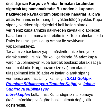
üretildiği için
Kargo ve Ambar firmaları tarafından
sigortalı taşınamamaktadır. Bu nedenle kupanın
nakliyeden kaynaklı tüm olabilecek hasarları alıcıya
aittir.
Firmamızın herhangi bir yükümlülüğü yoktur. Kupa
siparişi verirken siparişlerinizi koli katları olarak
verirseniz kupalarınızın nakliyeden kaynaklı olabilecek
hasarlarını minimuma indirebilirsiniz. Toplu alımlarınızda
Palet bazlı satışımız olup Ambar ile sevkiyatını
yapabilmekteyiz.
Tasarım ve baskınızı yapıp müşterilerinize hediyelik
olarak sunabilirsiniz. Bir koli içerisinde
36 adet kupa
vardır .Sublimasyon kupa bardak baskısız olarak satışa
sunulmaktadır. Kargonuzun size sağlam olarak
ulaşabilmesi için 36 adet ve katları olarak sipariş
vermenizi öneririz. En iyi kalite için
SK11 Goldpix
Premium Süblimasyon Transfer Kağıdı
ve
Inktec
Sublinova sublimasyon
mürekkepleri
kullanınız.
Kullandığınız malzemeye
(kağıt, mürekkep vs.) göre baskı talimatı değişiklik
gösterebilir.