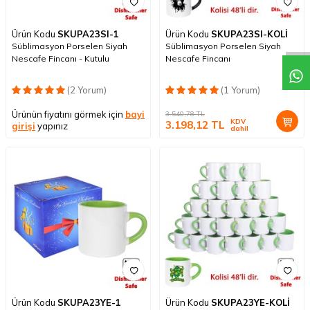
Ürün Kodu
SKUPA23SI-1
Ürün Kodu
SKUPA23SI-KOLİ
Süblimasyon Porselen Siyah
Süblimasyon Porselen Siyah
Nescafe Fincanı - Kutulu
Nescafe Fincanı
(2 Yorum)
(1 Yorum)
Ürünün fiyatını görmek için
bayi
3.540,78
TL
KDV
3.198,12
TL
girişi
yapınız
dahil
Ürün Kodu
SKUPA23YE-1
Ürün Kodu
SKUPA23YE-KOLİ