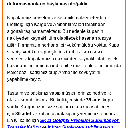
deformasyonların başlaması doğaldır.
Kupalarımız porselen ve seramik malzemelerden
üretildiği için Kargo ve Ambar firmaları tarafından
sigortalı taşınamamaktadır. Bu nedenle kupanın
nakliyeden kaynaklı tüm olabilecek hasarları alıcıya
aittir. Firmamızın herhangi bir yükümlülüğü yoktur. Kupa
siparişi verirken siparişlerinizi koli katları olarak
verirseniz kupalarınızın nakliyeden kaynaklı olabilecek
hasarlarını minimuma indirebilirsiniz. Toplu alımlarınızda
Palet bazlı satışımız olup Ambar ile sevkiyatını
yapabilmekteyiz.
Tasarım ve baskınızı yapıp müşterilerinize hediyelik
olarak sunabilirsiniz. Bir koli içerisinde
36 adet
kupa
vardır. Kargonuzun size sağlam olarak ulaşabilmesi
için
36 adet
ve katları olarak sipariş vermenizi öneririz.
En iyi kalite için
SK11 Goldpix Premium Süblimasyon
Transfer Kağıdı
ve
Inktec Sublinova sublimasyon