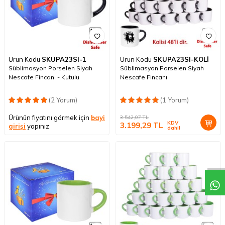
Ürün Kodu
SKUPA23SI-1
Ürün Kodu
SKUPA23SI-KOLİ
Süblimasyon Porselen Siyah
Süblimasyon Porselen Siyah
Nescafe Fincanı - Kutulu
Nescafe Fincanı
(2 Yorum)
(1 Yorum)
Ürünün fiyatını görmek için
bayi
3.542,07
TL
KDV
3.199,29
TL
girişi
yapınız
dahil