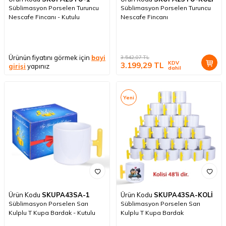
Süblimasyon Porselen Turuncu
Süblimasyon Porselen Turuncu
Nescafe Fincanı - Kutulu
Nescafe Fincanı
Ürünün fiyatını görmek için
bayi
3.542,07
TL
KDV
3.199,29
TL
girişi
yapınız
dahil
Yeni
Ürün Kodu
SKUPA43SA-1
Ürün Kodu
SKUPA43SA-KOLİ
Süblimasyon Porselen Sarı
Süblimasyon Porselen Sarı
Kulplu T Kupa Bardak - Kutulu
Kulplu T Kupa Bardak