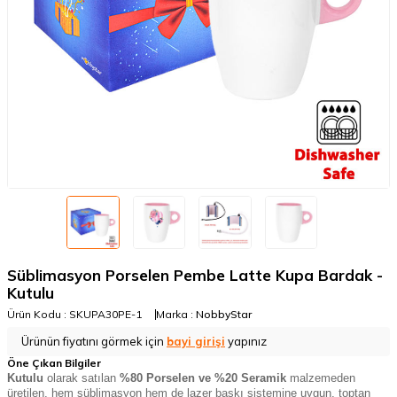
Süblimasyon Porselen Pembe Latte Kupa Bardak -
Kutulu
Ürün Kodu :
SKUPA30PE-1
Marka :
NobbyStar
Ürünün fiyatını görmek için
bayi girişi
yapınız
Öne Çıkan Bilgiler
Kutulu
olarak satılan
%80 Porselen ve %20
Seramik
malzemeden
üretilen, hem süblimasyon hem de lazer baskı sistemine uygun, toptan