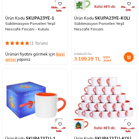
Ürün Kodu
SKUPA23YE-1
Ürün Kodu
SKUPA23YE-KOLİ
Süblimasyon Porselen Yeşil
Süblimasyon Porselen Yeşil
Nescafe Fincanı - Kutulu
Nescafe Fincanı
(1 Yorum)
Ürünün fiyatını görmek için
bayi
3.542,07
TL
KDV
3.199,29
TL
girişi
yapınız
dahil
Ürün Kodu
SKUPA23TU-1
Ürün Kodu
SKUPA23TU-KOLİ