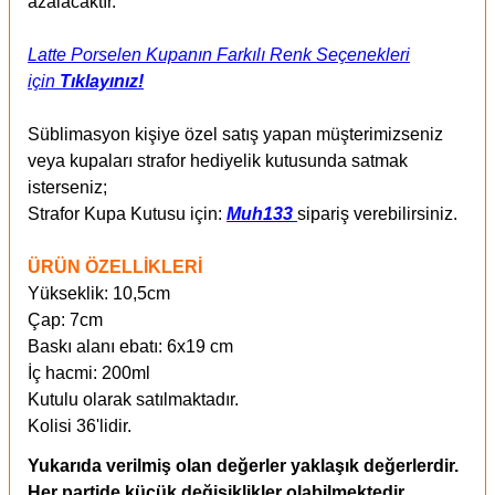
azalacaktır.
Latte Porselen Kupanın Farkılı Renk Seçenekleri
için
Tıklayınız!
Süblimasyon kişiye özel satış yapan müşterimizseniz
veya kupaları strafor hediyelik kutusunda satmak
isterseniz;
Strafor Kupa Kutusu için:
Muh133
sipariş verebilirsiniz.
ÜRÜN ÖZELLİKLERİ
Yükseklik: 10,5cm
Çap: 7cm
Baskı alanı ebatı: 6x19 cm
İç hacmi: 200ml
Kutulu olarak satılmaktadır.
Kolisi 36'lidir.
Yukarıda verilmiş olan değerler yaklaşık değerlerdir.
Her partide küçük değişiklikler olabilmektedir.