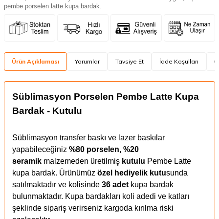
pembe porselen latte kupa bardak.
Ürün Açıklaması
Yorumlar
Tavsiye Et
İade Koşulları
Ö
Süblimasyon Porselen Pembe Latte Kupa
Bardak - Kutulu
Süblimasyon transfer baskı ve lazer baskılar
yapabileceğiniz
%80 porselen, %20
seramik
malzemeden üretilmiş
kutulu
Pembe Latte
kupa bardak. Ürünümüz
özel hediyelik kutu
sunda
satılmaktadır ve kolisinde
36 adet
kupa bardak
bulunmaktadır. Kupa bardakları koli adedi ve katları
şeklinde sipariş verirseniz kargoda kırılma riski