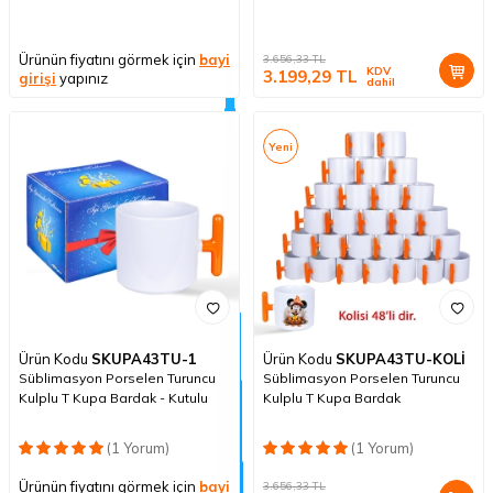
Ürünün fiyatını görmek için
bayi
3.656,33
TL
KDV
3.199,29
TL
girişi
yapınız
dahil
Yeni
Ürün Kodu
SKUPA43TU-1
Ürün Kodu
SKUPA43TU-KOLİ
Süblimasyon Porselen Turuncu
Süblimasyon Porselen Turuncu
Kulplu T Kupa Bardak - Kutulu
Kulplu T Kupa Bardak
(1 Yorum)
(1 Yorum)
Ürünün fiyatını görmek için
bayi
3.656,33
TL