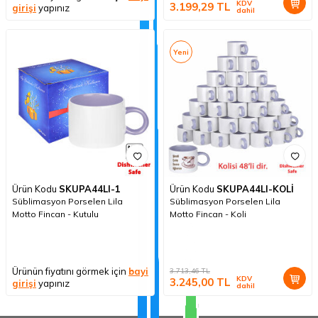
KDV
3.199,29
TL
girişi
yapınız
dahil
Yeni
Ürün Kodu
SKUPA44LI-1
Ürün Kodu
SKUPA44LI-KOLİ
Süblimasyon Porselen Lila
Süblimasyon Porselen Lila
Motto Fincan - Kutulu
Motto Fincan - Koli
Ürünün fiyatını görmek için
bayi
3.713,46
TL
KDV
3.245,00
TL
girişi
yapınız
dahil