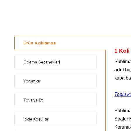
Ürün Açıklaması
1 Kol
Süblima
Ödeme Seçenekleri
adet
bu
kupa bar
Yorumlar
Toplu ku
Tavsiye Et
Süblima
İade Koşulları
Strafor
Korunak