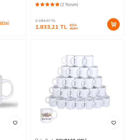
(2 Yorum)
2.284,37
TL
irişi
1.833,21
TL
KDV
dahil