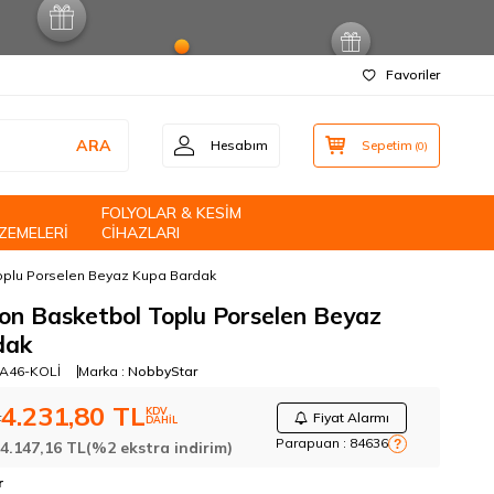
Favoriler
ARA
Hesabım
Sepetim
(
0
)
FOLYOLAR & KESİM
ZEMELERİ
CİHAZLARI
oplu Porselen Beyaz Kupa Bardak
on Basketbol Toplu Porselen Beyaz
dak
A46-KOLİ
Marka :
NobbyStar
4.231,80
TL
KDV
L
Fiyat Alarmı
DAHİL
Parapuan :
84636
?
:
4.147,16
TL
(%2 ekstra indirim)
r