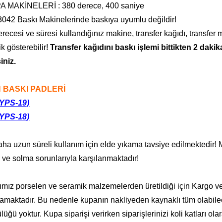
 MAKİNELERİ : 380 derece, 400 saniye
042 Baskı Makinelerinde baskıya uyumlu değildir!
recesi ve süresi kullandığınız makine, transfer kağıdı, transfer
ik gösterebilir!
Transfer kağıdını baskı işlemi bittikten 2 daki
siniz.
 BASKI PADLERİ
YPS-19)
YPS-18)
ha uzun süreli kullanım için elde yıkama tavsiye edilmektedir
 ve solma sorunlarıyla karşılanmaktadır!
mız porselen ve seramik malzemelerden üretildiği için Kargo ve 
maktadır. Bu nedenle kupanın nakliyeden kaynaklı tüm olabilecek
üğü yoktur. Kupa siparişi verirken siparişlerinizi koli katları ol