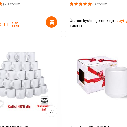
(20 Yorum)
(3 Yorum)
Ürünün fiyatını görmek için
bayi g
0
TL
KDV
yapınız
dahil