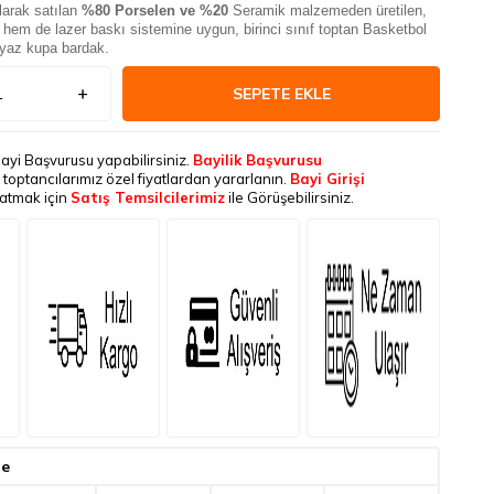
larak satılan
%80 Porselen ve %20
Seramik malzemeden üretilen,
em de lazer baskı sistemine uygun, birinci sınıf toptan Basketbol
eyaz kupa bardak.
SEPETE EKLE
Bayi Başvurusu yapabilirsiniz.
Bayilik Başvurusu
le toptancılarımız özel fiyatlardan yararlanın.
Bayi Girişi
latmak için
Satış Temsilcilerimiz
ile Görüşebilirsiniz.
de