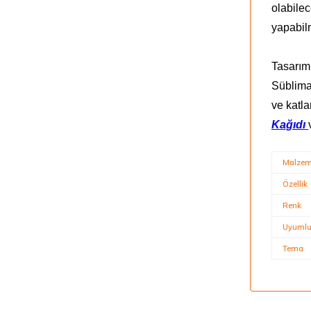
olabilec
yapabil
Tasarım 
Süblima
ve katla
Kağıdı
Malze
Özellik
Renk
Uyumlu 
Tema