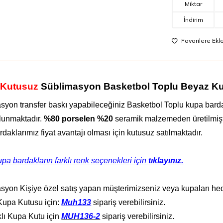
Miktar
İndirim
Favorilere Ekl
i Kutusuz
Süblimasyon Basketbol Toplu Beyaz K
syon transfer baskı yapabileceğiniz Basketbol Toplu kupa bard
lunmaktadır.
%80 porselen %20
seramik malzemeden üretilmiştir
daklarımız fiyat avantajı olması için kutusuz satılmaktadır.
pa bardakların farklı renk seçenekleri için
tıklayınız.
syon Kişiye özel satış yapan müşterimizseniz veya kupaları hed
 Kupa Kutusu için:
Muh133
sipariş verebilirsiniz.
lı Kupa Kutu için
MUH136-2
sipariş verebilirsiniz.