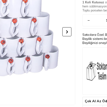
1 Koli Kutusuz
o
hem süblimasyon h
Toplu porselen b
Satıcılara Özel; 
Bayilik sistemi i
Bayiliğinizi onay
Çok Al Az Ö