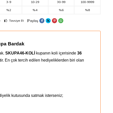
3
-
9
10
-
29
30
-
99
100
-
9999
%2
%4
%6
%8
Paylaş
e
Tavsiye Et
upa Bardak
ak.
SKUPA46-KOLİ
kupanın koli içerisinde
36
. En çok tercih edilen hediyeliklerden biri olan
iyelik kutusunda satmak isterseniz;