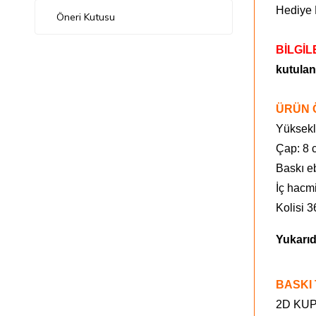
Hediye 
Öneri Kutusu
BİLGİL
kutulan
ÜRÜN 
Yüksekl
Çap: 8 
Baskı e
İç hacm
Kolisi 36
Yukarıd
BASKI 
2D KUPA