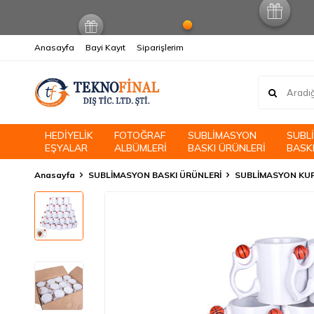
Anasayfa
Bayi Kayıt
Siparişlerim
HEDİYELİK
FOTOĞRAF
SUBLİMASYON
SUBL
EŞYALAR
ALBÜMLERİ
BASKI ÜRÜNLERİ
BASKI
Anasayfa
SUBLİMASYON BASKI ÜRÜNLERİ
SUBLİMASYON KU