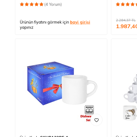
(4 Yorum)
2.284,37
TL
Ürünün fiyatını görmek için
bayi girişi
1.987,4
yapınız