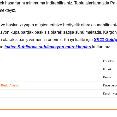
ek hasarlarını minimuma indirebilirsiniz. Toplu alımlarınızda Pal
mekteyiz.
ve baskınızı yapıp müşterilerinize hediyelik olarak sunabilirsiniz
syon kupa bardak baskısız olarak satışa sunulmaktadır. Kargon
rı olarak sipariş vermenizi öneririz. En iyi kalite için
SK11 Goldp
ve
Inktec Sublinova sublimasyon mürekkepleri
kullanınız.
me
Porselen
Parlak
Beyaz
Baskı Aparatı
Kupa barda
Kendin yap