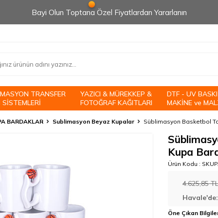
Bayi Olun Toptana Özel Fiyatlardan Yararlanın
İMASYON TRANSFER
YAZICI & MÜREKKEP &
DTF - UV BASKI
 SİSTEMLERİ
FOTOĞRAF KAĞITLARI
MAKİNE ve MAL
PA BARDAKLAR
Sublimasyon Beyaz Kupalar
Süblimasyon Basketbol T
Süblimasy
Kupa Bar
Ürün Kodu :
SKUP
4.625,85
T
Havale'de
Öne Çıkan Bilgile