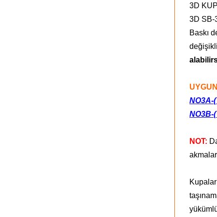
3D KUPA
3D SB-3
Baskı de
değişikl
alabilir
UYGUN
NO3A-(
NO3B-(
NOT:
Da
akmalar
Kupaları
taşınama
yükümlül