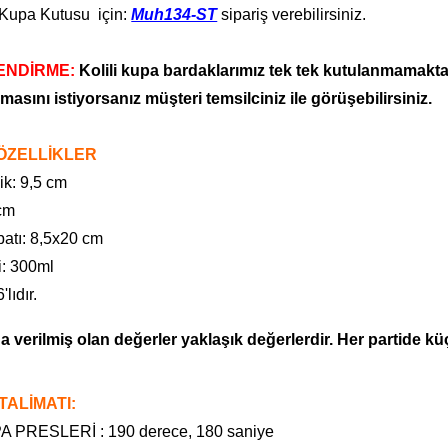
Kupa Kutusu için:
Muh134-ST
sipariş verebilirsiniz.
ENDİRME:
Kolili kupa bardaklarımız tek tek kutulanmamaktadı
masını istiyorsanız müşteri temsilciniz ile görüşebilirsiniz.
ÖZELLİKLER
ik: 9,5 cm
cm
batı: 8,5x20 cm
i: 300ml
'lıdır.
a verilmiş olan değerler yaklaşık değerlerdir. Her partide küç
TALİMATI:
 PRESLERİ : 190 derece, 180 saniye