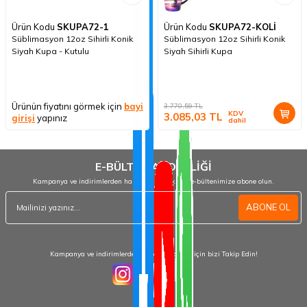
Ürün Kodu
SKUPA72-1
Ürün Kodu
SKUPA72-KOLİ
Süblimasyon 12oz Sihirli Konik
Süblimasyon 12oz Sihirli Konik
Siyah Kupa - Kutulu
Siyah Sihirli Kupa
Ürünün fiyatını görmek için
bayi
3.770,59
TL
KDV
3.085,03
TL
girişi
yapınız
dahil
E-BÜLTEN ABONELİĞİ
Kampanya ve indirimlerden haberdar olmak için e-bültenimize abone olun.
ABONE OL
Kampanya ve indirimlerden haberdar olmak için bizi Takip Edin!