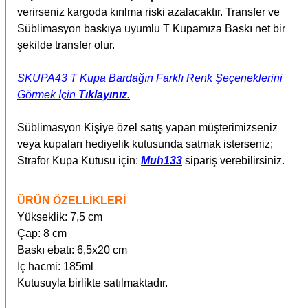
verirseniz kargoda kırılma riski azalacaktır. Transfer ve
Süblimasyon
baskıya uyumlu T Kupamıza Baskı net bir
şekilde transfer olur.
SKUPA43 T Kupa Bardağın Farklı Renk Şeçeneklerini
Görmek İçin
Tıklayınız.
Süblimasyon Kişiye özel satış yapan müşterimizseniz
veya kupaları hediyelik kutusunda satmak isterseniz;
Strafor Kupa Kutusu için:
Muh133
sipariş verebilirsiniz.
ÜRÜN ÖZELLİKLERİ
Yükseklik: 7,5 cm
Çap: 8 cm
Baskı ebatı: 6,5x20 cm
İç hacmi: 185ml
Kutusuyla birlikte satılmaktadır.