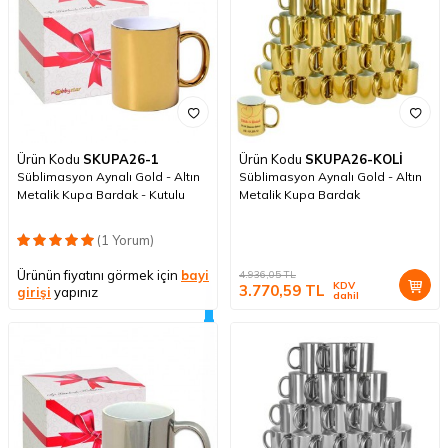
Ürün Kodu
SKUPA26-1
Ürün Kodu
SKUPA26-KOLİ
Süblimasyon Aynalı Gold - Altın
Süblimasyon Aynalı Gold - Altın
Metalik Kupa Bardak - Kutulu
Metalik Kupa Bardak
(1 Yorum)
Ürünün fiyatını görmek için
bayi
4.936,05
TL
KDV
3.770,59
TL
girişi
yapınız
dahil