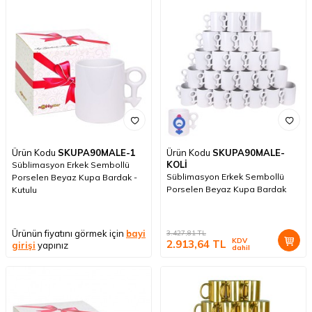
Ürün Kodu
SKUPA90MALE-1
Ürün Kodu
SKUPA90MALE-
KOLİ
Süblimasyon Erkek Sembollü
Süblimasyon Erkek Sembollü
Porselen Beyaz Kupa Bardak -
Porselen Beyaz Kupa Bardak
Kutulu
Ürünün fiyatını görmek için
bayi
3.427,81
TL
KDV
2.913,64
TL
girişi
yapınız
dahil