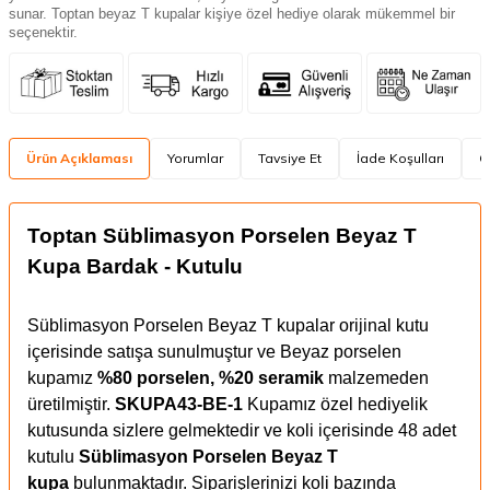
sunar. Toptan beyaz T kupalar kişiye özel hediye olarak mükemmel bir
seçenektir.
Ürün Açıklaması
Yorumlar
Tavsiye Et
İade Koşulları
Ö
Toptan Süblimasyon Porselen Beyaz T
Kupa Bardak -
Kutulu
Süblimasyon Porselen Beyaz T kupalar orijinal kutu
içerisinde satışa sunulmuştur ve Beyaz porselen
kupamız
%80 porselen, %20 seramik
malzemeden
üretilmiştir.
SKUPA43-BE-1
Kupamız özel hediyelik
kutusunda sizlere gelmektedir ve koli içerisinde 48 adet
kutulu
Süblimasyon
Porselen Beyaz T
kupa
bulunmaktadır. Siparişlerinizi koli bazında