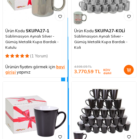
Ürün Kodu
SKUPA27-1
Ürün Kodu
SKUPA27-KOLİ
Süblimasyon Aynalı Silver -
Süblimasyon Aynalı Silver -
Gümüş Metalik Kupa Bardak -
Gümüş Metalik Kupa Bardak -
Kutulu
Koli
(1 Yorum)
Ürünün fiyatını görmek için
bayi
4.936,05
TL
KDV
3.770,59
TL
girişi
yapınız
dahil