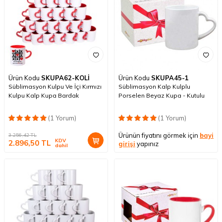
Ürün Kodu
SKUPA62-KOLİ
Ürün Kodu
SKUPA45-1
Süblimasyon Kulpu Ve İçi Kırmızı
Süblimasyon Kalp Kulplu
Kulpu Kalp Kupa Bardak
Porselen Beyaz Kupa - Kutulu
(1 Yorum)
(1 Yorum)
Ürünün fiyatını görmek için
bayi
3.256,42
TL
KDV
2.896,50
TL
girişi
yapınız
dahil