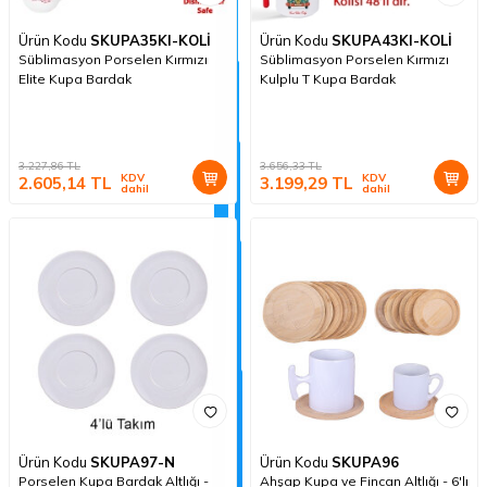
Ürün Kodu
SKUPA35KI-KOLİ
Ürün Kodu
SKUPA43KI-KOLİ
Süblimasyon Porselen Kırmızı
Süblimasyon Porselen Kırmızı
Elite Kupa Bardak
Kulplu T Kupa Bardak
3.227,86
TL
3.656,33
TL
KDV
KDV
2.605,14
TL
3.199,29
TL
dahil
dahil
Ürün Kodu
SKUPA97-N
Ürün Kodu
SKUPA96
Porselen Kupa Bardak Altlığı -
Ahşap Kupa ve Fincan Altlığı - 6'lı