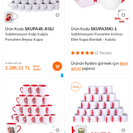
Ürün Kodu
SKUPA45-KOLİ
Ürün Kodu
SKUPA35KI-1
Sublimasyon Kalp Kulplu
Süblimasyon Porselen Kırmızı
Porselen Beyaz Kupa
Elite Kupa Bardak - Kutulu
(2 Yorum)
Ürünün fiyatını görmek için
bayi
2.399,47
TL
KDV
2.285,21
TL
girişi
yapınız
dahil
Yeni