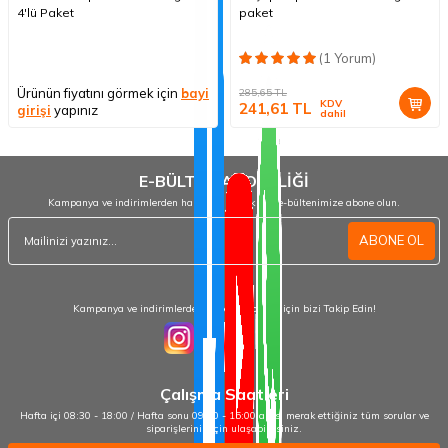
4'lü Paket
paket
(1 Yorum)
Ürünün fiyatını görmek için
bayi
285,65
TL
KDV
241,61
TL
girişi
yapınız
dahil
E-BÜLTEN ABONELİĞİ
Kampanya ve indirimlerden haberdar olmak için e-bültenimize abone olun.
ABONE OL
Kampanya ve indirimlerden haberdar olmak için bizi Takip Edin!
Çalışma Saatleri
Hafta içi 08:30 - 18:00 / Hafta sonu 09:00 - 15:00 arası merak ettiğiniz tüm sorular ve
siparişleriniz için ulaşabilirsiniz.