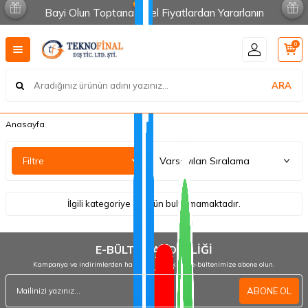
Bayi Olun Toptana Özel Fiyatlardan Yararlanın
0
ARA
Anasayfa
Filtre
İlgili kategoriye ait ürün bulunmamaktadır.
E-BÜLTEN ABONELİĞİ
Kampanya ve indirimlerden haberdar olmak için e-bültenimize abone olun.
ABONE OL